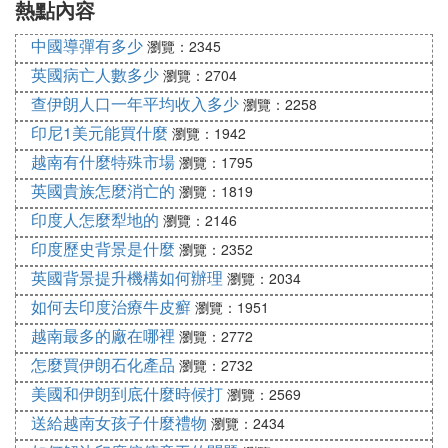
熱點內容
中國導彈有多少
瀏覽：2345
英國病亡人數多少
瀏覽：2704
查伊朗人口一年平均收入多少
瀏覽：2258
印尼1美元能買什麼
瀏覽：1942
越南有什麼特殊市場
瀏覽：1795
英國貴族怎麼消亡的
瀏覽：1819
印度人怎麼犁地的
瀏覽：2146
印度歷史背景是什麼
瀏覽：2352
英國背景提升機構如何辦理
瀏覽：2034
如何去印度治療牛皮癬
瀏覽：1951
越南最多的廠在哪裡
瀏覽：2772
怎麼買伊朗石化產品
瀏覽：2732
美國和伊朗到底什麼時候打
瀏覽：2569
送給越南女孩子什麼禮物
瀏覽：2434