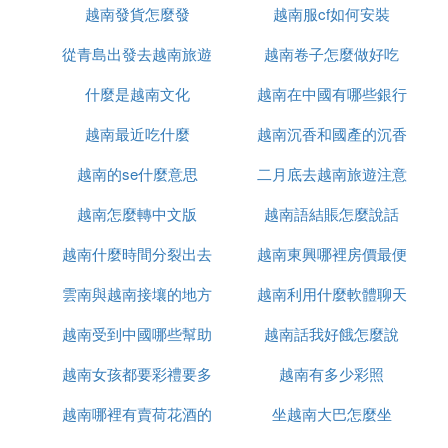
越南發貨怎麼發
南語怎麼說
越南服cf如何安裝
候上映
從青島出發去越南旅遊
越南卷子怎麼做好吃
什麼是越南文化
怎麼辦
越南在中國有哪些銀行
越南最近吃什麼
越南沉香和國產的沉香
越南的se什麼意思
二月底去越南旅遊注意
什麼區別
越南怎麼轉中文版
越南語結賬怎麼說話
什麼
越南什麼時間分裂出去
越南東興哪裡房價最便
雲南與越南接壤的地方
的
越南利用什麼軟體聊天
宜
越南受到中國哪些幫助
有哪些
越南話我好餓怎麼說
越南女孩都要彩禮要多
越南有多少彩照
越南哪裡有賣荷花酒的
少錢
坐越南大巴怎麼坐