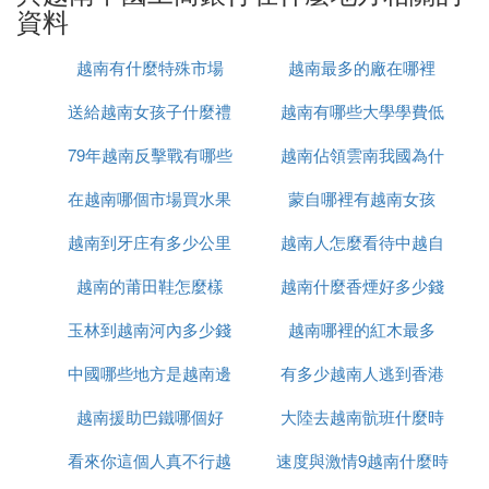
資料
越南有什麼特殊市場
越南最多的廠在哪裡
送給越南女孩子什麼禮
越南有哪些大學學費低
79年越南反擊戰有哪些
物
越南佔領雲南我國為什
在越南哪個市場買水果
人
蒙自哪裡有越南女孩
麼未先進攻
越南到牙庄有多少公里
最便宜
越南人怎麼看待中越自
越南的莆田鞋怎麼樣
越南什麼香煙好多少錢
衛戰
玉林到越南河內多少錢
越南哪裡的紅木最多
中國哪些地方是越南邊
有多少越南人逃到香港
越南援助巴鐵哪個好
境
大陸去越南骯班什麼時
看來你這個人真不行越
速度與激情9越南什麼時
候能正常