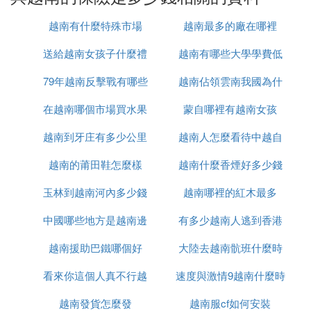
2、24小時緊急救援服務；醫療費用提前墊付，醫療
越南有什麼特殊市場
越南最多的廠在哪裡
費用無免賠額限制；
3、承保旅行綁架及非法拘禁，承保恐怖分子造成的
送給越南女孩子什麼禮
越南有哪些大學學費低
意外傷害；
4、附加財產損失、旅行延誤、旅行證件遺及個人責
79年越南反擊戰有哪些
物
越南佔領雲南我國為什
任。
在越南哪個市場買水果
人
蒙自哪裡有越南女孩
麼未先進攻
華泰「安達天下」國際旅遊保障計劃（經濟款）
越南到牙庄有多少公里
最便宜
越南人怎麼看待中越自
1、意外傷害保險金20萬元，醫療保險金10萬元；
2、24小時緊急救援服務；醫療費用提前墊付，醫療
越南的莆田鞋怎麼樣
越南什麼香煙好多少錢
衛戰
費用無免賠額限制；
玉林到越南河內多少錢
越南哪裡的紅木最多
3、交通工具意外雙倍賠付；
中國哪些地方是越南邊
有多少越南人逃到香港
㈢ 越南旅遊買什麼保險好
越南援助巴鐵哪個好
境
大陸去越南骯班什麼時
推薦您購買一份「安聯東南亞保險計劃」。特別針對
東南亞地區旅遊、商務等設計的保險產品，針對性
看來你這個人真不行越
速度與激情9越南什麼時
候能正常
強。建議赴東南亞地區用戶購買。
越南發貨怎麼發
南語怎麼說
越南服cf如何安裝
候上映
1、意外傷害保險金15萬元，醫療費用保險金（含牙