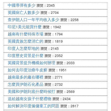
險費率表。投保前您需要注意以下幾點：
中國導彈有多少
瀏覽：2345
1.越南屬於發展中國家，境外險保額建議在10萬元以
英國病亡人數多少
瀏覽：2704
上即可。
查伊朗人口一年平均收入多少
瀏覽：2258
2.購買的境外旅遊保險需要覆蓋您的全部行程。使得
印尼1美元能買什麼
瀏覽：1942
自己的旅行全程在保障之中。
3.在購買出境旅遊保險時，要注意是否包括國際緊急
越南有什麼特殊市場
瀏覽：1794
救援服務。由於國內保險公司的網點很難鋪到國外，
英國貴族怎麼消亡的
瀏覽：1819
所以出境旅遊險產品通常是與國際緊急救援公司合
印度人怎麼犁地的
瀏覽：2145
作。無論是遊客在外遺失錢包，還是護照丟失等，都
印度歷史背景是什麼
瀏覽：2352
可以致電救援熱線，一些大的國際保險公司還專門提
英國背景提升機構如何辦理
瀏覽：2033
供漢語服務。
如何去印度治療牛皮癬
瀏覽：1951
4.選擇合適的投保平台，在慧擇網上購買，您可以對
比多家保險公司的產品，進而選擇最合適自己保障和
越南最多的廠在哪裡
瀏覽：2771
出行需要的產品。投保也非常簡單方便，在慧擇網首
怎麼買伊朗石化產品
瀏覽：2732
頁，免費注冊會員，登陸後選擇中意的產品，選擇保
美國和伊朗到底什麼時候打
瀏覽：2569
障期限，即可立即購買。價格便宜，整個投保過程清
送給越南女孩子什麼禮物
瀏覽：2434
晰透明，免去了中介代理的層層麻煩，保費更低，自
如何解決印度僱傭童工的問題
瀏覽：2817
主性更強。去越南度蜜月最好在出發前給自己以及同