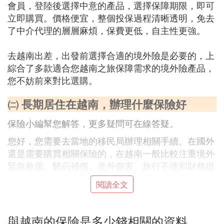
會員，登陸後選擇中意的產品，選擇保障期限，即可
立即購買。價格便宜，整個投保過程清晰透明，免去
了中介代理的層層麻煩，保費更低，自主性更強。
去越南出差，出發前選擇合適的境外險是必要的，上
綜合了多款適合您越南之旅保障需求的境外險產品，
您不妨前來對比選購。
㈡ 長期居住在越南，辦理什麼保險好
保險小編幫您解答，更多疑問可在線答疑。
您好，您需要去當地的移民局辦理相關手續。在國外
還是需要購買相關保險的，在越南一般比較注重境外
緊急救援、醫葯補償、意外傷害、旅行不便和財務損
失等保障。推薦您看下幾款保障全面的保險：
閱讀全文
美亞「樂悠遊」境外旅行保障計劃（計劃二）
1、意外傷害保險金30萬元，醫療保險金8萬元；100
與越南的保險是多少錢相關的資料
元/天住院津貼保障；