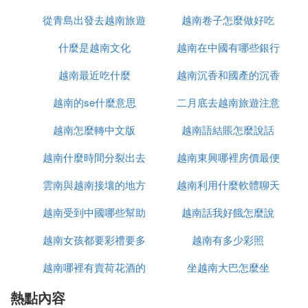
科門診及普通醫療門診）6萬，醫療費用無免賠額；
從青島出發去越南旅遊
越南卷子怎麼做好吃
2、24小時緊急救援服務保險金40萬，醫療費用提前
墊付；
什麼是越南文化
怎麼辦
越南在中國有哪些銀行
3、附加財產損失、旅行延誤保障。
越南最近吃什麼
越南沉香和國產的沉香
產品地址：http://www.hzins.com/proct/travel/detal-6
2.html
越南的se什麼意思
二月底去越南旅遊注意
什麼區別
㈣ 准備去越南度蜜月，想了解一下境外旅
越南怎麼轉中文版
越南語結賬怎麼說話
什麼
遊保險多少錢。
越南什麼時間分裂出去
越南東興哪裡房價最便
去越南度蜜月最怕發生旅行意外而擾亂了正常行程，
雲南與越南接壤的地方
的
越南利用什麼軟體聊天
宜
而出國在外各種意外風險性相對較高，對此，建議您
在去越南度蜜月之前給自己以及另一半分別購買合適
越南受到中國哪些幫助
有哪些
越南話我好餓怎麼說
的境外旅遊保險。去越南度蜜月，境外旅遊保險多少
越南女孩都要彩禮要多
越南有多少彩照
錢
境外旅遊保險的保費高低往往是根據不同的境外旅遊
越南哪裡有賣荷花酒的
少錢
坐越南大巴怎麼坐
保險產品以及保障期限而異的，所以您提的問題要具
熱點內容
體對待，建議您親自來慧擇網查看詳細的境外旅遊保