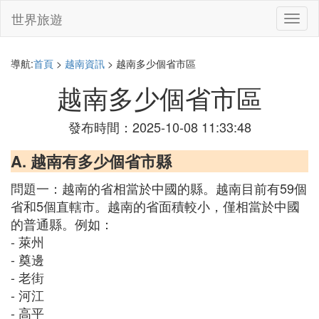
世界旅遊
切
換
導
航
導航:
首頁
>
越南資訊
> 越南多少個省市區
越南多少個省市區
發布時間：2025-10-08 11:33:48
A. 越南有多少個省市縣
問題一：越南的省相當於中國的縣。越南目前有59個
省和5個直轄市。越南的省面積較小，僅相當於中國
的普通縣。例如：
- 萊州
- 奠邊
- 老街
- 河江
- 高平