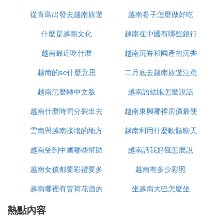
- 檳知
從青島出發去越南旅遊
越南卷子怎麼做好吃
- 茶榮
什麼是越南文化
怎麼辦
越南在中國有哪些銀行
- 朔庄
- 薄寮
越南最近吃什麼
越南沉香和國產的沉香
- 金甌
問題二：越南的國土面積為331,210平方公里，相當
越南的se什麼意思
二月底去越南旅遊注意
什麼區別
於中國的雲南省和廣西壯族自治區的總和。
越南怎麼轉中文版
越南語結賬怎麼說話
什麼
問題三：越南的國土面積為331,210平方公里，相當
於中國的山東省和河南省的總和。
越南什麼時間分裂出去
越南東興哪裡房價最便
問題四：越南有63個省和5個直轄市。
雲南與越南接壤的地方
的
越南利用什麼軟體聊天
宜
問題五：越南西北地區的四個省分別是：
- 萊州省（首府：萊州市）
越南受到中國哪些幫助
有哪些
越南話我好餓怎麼說
- 和平省（首府：和平市）
- 奠邊省（首府：奠邊府）
越南女孩都要彩禮要多
越南有多少彩照
- 山西省（太原市）
越南哪裡有賣荷花酒的
少錢
坐越南大巴怎麼坐
問題六：越南有169個市縣鎮。
問題七：越南的省份包括：
熱點內容
- 安江