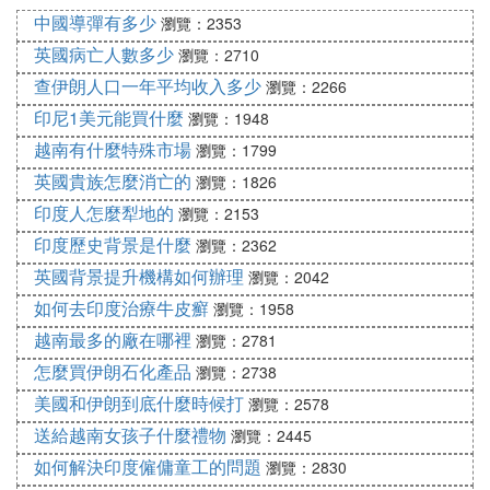
中國導彈有多少
- 北江
瀏覽：2353
- 北件
英國病亡人數多少
瀏覽：2710
- 薄遼
查伊朗人口一年平均收入多少
瀏覽：2266
- 北寧
印尼1美元能買什麼
瀏覽：1948
- 巴地頭頓
越南有什麼特殊市場
瀏覽：1799
- 檳小⑵蕉ā⑵窖簟⑵礁！⑵剿場⒔痍薄⒏咂健⒌美幀
英國貴族怎麼消亡的
瀏覽：1826
⒌門
印度人怎麼犁地的
瀏覽：2153
- 奠邊
- 同奈
印度歷史背景是什麼
瀏覽：2362
- 同塔
英國背景提升機構如何辦理
瀏覽：2042
- 嘉萊
如何去印度治療牛皮癬
瀏覽：1958
- 河江
越南最多的廠在哪裡
瀏覽：2781
- 海陽
怎麼買伊朗石化產品
瀏覽：2738
- 河南
美國和伊朗到底什麼時候打
瀏覽：2578
- 河靜
- 和平
送給越南女孩子什麼禮物
瀏覽：2445
- 後江
如何解決印度僱傭童工的問題
瀏覽：2830