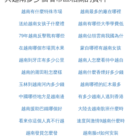
- 慶和
越南有什麼特殊市場
越南最多的廠在哪裡
- 林同
- 寧順
送給越南女孩子什麼禮
越南有哪些大學學費低
- 平順
79年越南反擊戰有哪些
物
越南佔領雲南我國為什
- 西寧
- 平陽
在越南哪個市場買水果
人
蒙自哪裡有越南女孩
麼未先進攻
- 平福
- 同奈
越南到牙庄有多少公里
最便宜
越南人怎麼看待中越自
- 隆安
越南的莆田鞋怎麼樣
越南什麼香煙好多少錢
衛戰
- 胡志明市
- 巴地-頭頓
玉林到越南河內多少錢
越南哪裡的紅木最多
- 安江
中國哪些地方是越南邊
有多少越南人逃到香港
- 同塔
- 前江
越南援助巴鐵哪個好
境
大陸去越南骯班什麼時
- 建江
- 芹苴市
看來你這個人真不行越
速度與激情9越南什麼時
候能正常
- 後江
越南發貨怎麼發
南語怎麼說
越南服cf如何安裝
候上映
- 永隆