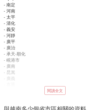
- 南定
- 河南
- 太平
- 清化
- 義安
- 河靜
- 廣平
- 廣治
- 承天-順化
- 峴港市
- 廣南
- 昆嵩
- 廣義
- 嘉萊
- 平定
閱讀全文
- 富安
- 多樂
與越南多少個省市區相關的資料
- 多農