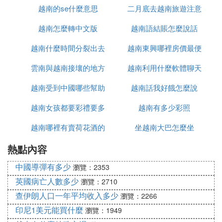
越南的se什麼意思
二月底去越南旅遊注意
什麼區別
越南怎麼轉中文版
越南語結賬怎麼說話
什麼
越南什麼時間分裂出去
越南東興哪裡房價最便
雲南與越南接壤的地方
的
越南利用什麼軟體聊天
宜
越南受到中國哪些幫助
有哪些
越南話我好餓怎麼說
越南女孩都要彩禮要多
越南有多少彩照
越南哪裡有賣荷花酒的
少錢
坐越南大巴怎麼坐
熱點內容
中國導彈有多少
瀏覽：2353
英國病亡人數多少
瀏覽：2710
查伊朗人口一年平均收入多少
瀏覽：2266
印尼1美元能買什麼
瀏覽：1949