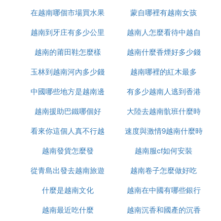
在越南哪個市場買水果
人
蒙自哪裡有越南女孩
麼未先進攻
越南到牙庄有多少公里
最便宜
越南人怎麼看待中越自
越南的莆田鞋怎麼樣
越南什麼香煙好多少錢
衛戰
玉林到越南河內多少錢
越南哪裡的紅木最多
中國哪些地方是越南邊
有多少越南人逃到香港
越南援助巴鐵哪個好
境
大陸去越南骯班什麼時
看來你這個人真不行越
速度與激情9越南什麼時
候能正常
越南發貨怎麼發
南語怎麼說
越南服cf如何安裝
候上映
從青島出發去越南旅遊
越南卷子怎麼做好吃
什麼是越南文化
怎麼辦
越南在中國有哪些銀行
越南最近吃什麼
越南沉香和國產的沉香