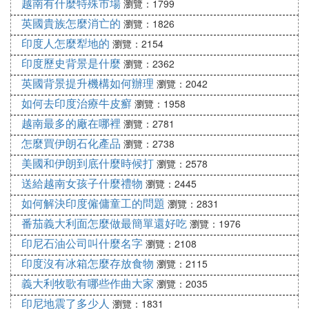
越南有什麼特殊市場
瀏覽：1799
英國貴族怎麼消亡的
瀏覽：1826
印度人怎麼犁地的
瀏覽：2154
印度歷史背景是什麼
瀏覽：2362
英國背景提升機構如何辦理
瀏覽：2042
如何去印度治療牛皮癬
瀏覽：1958
越南最多的廠在哪裡
瀏覽：2781
怎麼買伊朗石化產品
瀏覽：2738
美國和伊朗到底什麼時候打
瀏覽：2578
送給越南女孩子什麼禮物
瀏覽：2445
如何解決印度僱傭童工的問題
瀏覽：2831
番茄義大利面怎麼做最簡單還好吃
瀏覽：1976
印尼石油公司叫什麼名字
瀏覽：2108
印度沒有冰箱怎麼存放食物
瀏覽：2115
義大利牧歌有哪些作曲大家
瀏覽：2035
印尼地震了多少人
瀏覽：1831