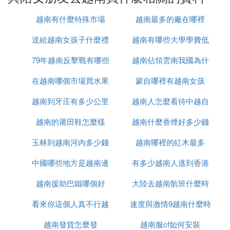
越南有什麼特殊市場
越南最多的廠在哪裡
:
送給越南女孩子什麼禮
越南有哪些大學學費低
第二天出海我們看到地標性景點斗雞石
:
79年越南反擊戰有哪些
物
越南佔領雲南我國為什
再去一個島上的鍾乳洞
:
在越南哪個市場買水果
人
蒙自哪裡有越南女孩
麼未先進攻
登上山頂從遠到近遠眺群山氣勢磅礴彷彿山後暗藏伏
越南到牙庄有多少公里
最便宜
越南人怎麼看待中越自
兵，
從上往下鳥瞰下龍有如帥台點將指揮千軍萬馬
越南的莆田鞋怎麼樣
越南什麼香煙好多少錢
衛戰
抱著懷里的女神小蘇看著這大好河山真的有醒握天下
玉林到越南河內多少錢
越南哪裡的紅木最多
權
醉卧美人膝的感覺，咳咳~不能醉不能醉，你們懂
中國哪些地方是越南邊
有多少越南人逃到香港
的！
越南援助巴鐵哪個好
境
大陸去越南骯班什麼時
看來你這個人真不行越
速度與激情9越南什麼時
候能正常
出海之後我們來到一家叫lavita賣乳膠體驗館，這里
裝修不錯最讓我滿意的是
越南發貨怎麼發
南語怎麼說
越南服cf如何安裝
候上映