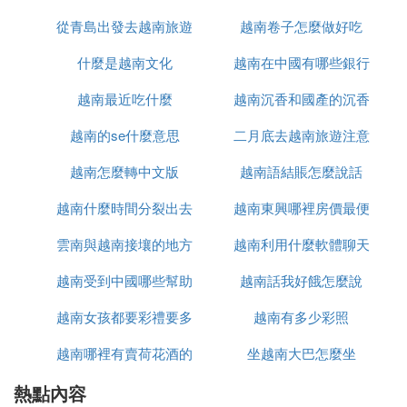
這里的服務員皮膚很好都穿國服奧黛，這衣服穿上去
從青島出發去越南旅遊
越南卷子怎麼做好吃
真心好看，
突出女性婀娜嫚妙的身段，唉！小蘇在旁邊不好意思
什麼是越南文化
怎麼辦
越南在中國有哪些銀行
多看，但乳膠這個東西嘛
最高端的產品我已經在用了，在中國這種東西在街道
越南最近吃什麼
越南沉香和國產的沉香
居委都是免費領取了
越南的se什麼意思
二月底去越南旅遊注意
什麼區別
可是這敗家的小蘇很想買一直說東西便宜質量好有保
修越南特產說了一堆，
越南怎麼轉中文版
越南語結賬怎麼說話
什麼
最後他用兩個理由打敗我，
越南什麼時間分裂出去
越南東興哪裡房價最便
1.省力~2.舒服~我二話不說就買了一張，男人嘛就要
對自己女人好一點！該大方
雲南與越南接壤的地方
的
越南利用什麼軟體聊天
宜
的時候一定要大方
:
越南受到中國哪些幫助
有哪些
越南話我好餓怎麼說
下圖是我冒死拍下來的越南美女，自行感受！
越南女孩都要彩禮要多
越南有多少彩照
:
走出乳膠店再去了個珠寶店，我很怕小蘇再次敗家，
越南哪裡有賣荷花酒的
少錢
坐越南大巴怎麼坐
裝肚子疼躲在廁所抽了很久的煙才敢出來
熱點內容
晚上我們就自行到海灘玩，各位你們記住一定要下個