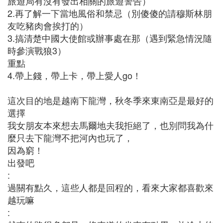
旅遊局有沒有發出相關的旅遊警告）
2.再了解一下當地風俗和禁忌（別傻傻的請穆斯林朋
友吃豬肉會挨打的）
3.搞清楚中國大使館或辦事處在那（遇到緊急情況隨
時參演戰狼3）
重點
4.帶上錢，帶上卡，帶上愛人go！
這次目的地是越南下龍灣，秋冬季來東南亞是最好的
選擇
我女朋友本來想去馬爾地夫我拒絕了，也別問我為什
麼只去下龍灣不把河內也玩了，
因為窮！
出發吧
:
過關有點久，這些人都是回程的，看來大家都喜歡來
越玩嘛
: