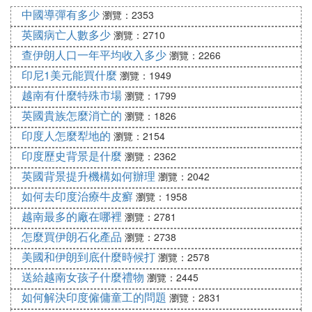
翻譯軟體
中國導彈有多少
瀏覽：2353
還好我們的記程車師傅在台灣工作過懂一點中文，這
英國病亡人數多少
瀏覽：2710
幾天語言不通遇到這司機有
查伊朗人口一年平均收入多少
瀏覽：2266
他鄉遇故知的感覺
:
印尼1美元能買什麼
瀏覽：1949
上圖是海灘的酒吧，越南人的生活節奏慢，
越南有什麼特殊市場
瀏覽：1799
喝著小酒，吹著海風，牽著小蘇真是人生一大快事，
英國貴族怎麼消亡的
瀏覽：1826
很愜意
印度人怎麼犁地的
瀏覽：2154
印度歷史背景是什麼
瀏覽：2362
英國背景提升機構如何辦理
瀏覽：2042
:
如何去印度治療牛皮癬
這次旅遊整體行程有松有整，也有很多個人時間，導
瀏覽：1958
游也很樂意幫助我們
越南最多的廠在哪裡
瀏覽：2781
最重要的是便宜，也好玩，下次准備去峴港，芽庄和
怎麼買伊朗石化產品
瀏覽：2738
胡志明，第一次寫旅遊日記
美國和伊朗到底什麼時候打
瀏覽：2578
沒寫好有些圖也懶很上也不會合圖，請見諒！
送給越南女孩子什麼禮物
瀏覽：2445
如何解決印度僱傭童工的問題
瀏覽：2831
最後提醒廣大男士千萬要留意你愛人買東西的時候有