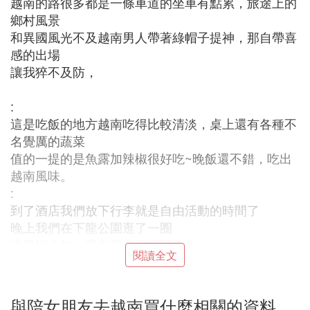
越南的路很多都是一條車道的坐車有點累，旅途上的
鄉村風景
和異國風光不及越南男人帶著綠帽子提神，那自帶喜
感的出場
讓我猝不及防，
:
這是吃飯的地方越南吃得比較清淡，桌上還有各種不
名覺厲的蔬菜
值的一提的是魚露加辣椒很好吃~晚飯還不錯，吃出
越南風味。
:
到了酒店我們放下行李就是自由活動的時間了
晚上我們在下龍公園逛了一圈
這里挺大的，還有很多游樂設施
閱讀全文
很多朋友問我越南拖鞋貴不貴質量怎樣
我推薦你們來這家，比較靠譜，其他的我感覺是塑料
不是橡膠
與陪女朋友去越南買什麼相關的資料