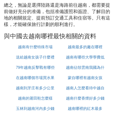
總之，無論是選擇陸路還是海路前往越南，都需要提
前做好充分的准備，包括准備護照和簽證、了解目的
地的相關規定、提前預訂交通工具和住宿等。只有這
樣，才能確保旅行計劃的順利進行。
與中國去越南哪裡最快相關的資料
越南有什麼特殊市場
越南最多的廠在哪裡
送給越南女孩子什麼禮
越南有哪些大學學費低
79年越南反擊戰有哪些
物
越南佔領雲南我國為什
在越南哪個市場買水果
人
蒙自哪裡有越南女孩
麼未先進攻
越南到牙庄有多少公里
最便宜
越南人怎麼看待中越自
越南的莆田鞋怎麼樣
越南什麼香煙好多少錢
衛戰
玉林到越南河內多少錢
越南哪裡的紅木最多