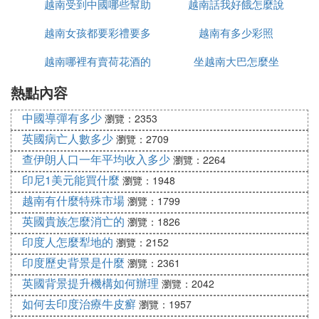
越南受到中國哪些幫助
有哪些
越南話我好餓怎麼說
越南女孩都要彩禮要多
越南有多少彩照
越南哪裡有賣荷花酒的
少錢
坐越南大巴怎麼坐
熱點內容
中國導彈有多少
瀏覽：2353
英國病亡人數多少
瀏覽：2709
查伊朗人口一年平均收入多少
瀏覽：2264
印尼1美元能買什麼
瀏覽：1948
越南有什麼特殊市場
瀏覽：1799
英國貴族怎麼消亡的
瀏覽：1826
印度人怎麼犁地的
瀏覽：2152
印度歷史背景是什麼
瀏覽：2361
英國背景提升機構如何辦理
瀏覽：2042
如何去印度治療牛皮癬
瀏覽：1957