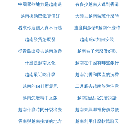
中國哪些地方是越南邊
有多少越南人逃到香港
越南援助巴鐵哪個好
境
大陸去越南骯班什麼時
看來你這個人真不行越
速度與激情9越南什麼時
候能正常
越南發貨怎麼發
南語怎麼說
越南服cf如何安裝
候上映
從青島出發去越南旅遊
越南卷子怎麼做好吃
什麼是越南文化
怎麼辦
越南在中國有哪些銀行
越南最近吃什麼
越南沉香和國產的沉香
越南的se什麼意思
二月底去越南旅遊注意
什麼區別
越南怎麼轉中文版
越南語結賬怎麼說話
什麼
越南什麼時間分裂出去
越南東興哪裡房價最便
雲南與越南接壤的地方
的
越南利用什麼軟體聊天
宜