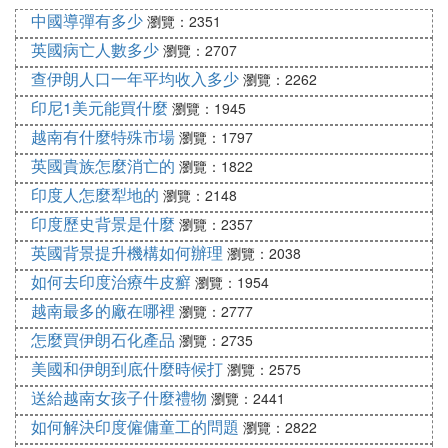
越南地產集團是越南房地產市場上的一家多元化企
中國導彈有多少
瀏覽：2351
業。除了傳統的房地產開發，該公司還從事房地產金
英國病亡人數多少
瀏覽：2707
融、房地產咨詢等服務。通過多年的發展，該公司已
查伊朗人口一年平均收入多少
瀏覽：2262
經建立了完善的項目管理和售後服務體系，得到了廣
印尼1美元能買什麼
大消費者的認可。
瀏覽：1945
越南有什麼特殊市場
瀏覽：1797
3.
：這是一家在河內成立的
和平房地產投資股份公司
英國貴族怎麼消亡的
瀏覽：1822
房地產企業，主要專注於高端住宅和商業項目的開
發。其項目多以豪華公寓和商業綜合體為主。
印度人怎麼犁地的
瀏覽：2148
印度歷史背景是什麼
瀏覽：2357
：
解釋
英國背景提升機構如何辦理
瀏覽：2038
和平房地產投資股份公司是越南河內的一家知名房地
如何去印度治療牛皮癬
瀏覽：1954
產企業。該公司注重項目的品質和設計，致力於為客
越南最多的廠在哪裡
瀏覽：2777
戶提供高品質的居住環境。除了傳統的房地產開發，
怎麼買伊朗石化產品
該公司還積極探索新的業務模式和技術應用，以提升
瀏覽：2735
項目的競爭力。
美國和伊朗到底什麼時候打
瀏覽：2575
送給越南女孩子什麼禮物
瀏覽：2441
以上這些公司都是越南房地產市場上的重要參與者，
各自擁有一定的市場份額和項目數量。它們在各自的
如何解決印度僱傭童工的問題
瀏覽：2822