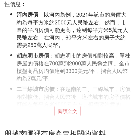
性信息：
：以河內為例，2021年該市的房價大
河內房價
約為每平方米約2500元人民幣左右。然而，市
區的平均房價可能更高，達到每平方米5萬元人
民幣左右。在河內，60平方米左右的房子大約
需要250萬人民幣。
：胡志明市的房價相對較高，單棟
胡志明市房價
房屋的價格在700萬到2000萬人民幣之間。全市
樓盤商品房均價達到3300美元/平，摺合人民幣
約為2萬元/平。
：在越南的二、三線城市，房價
二三線城市房價
相對較低。摺合人民幣後，這些城市的房子價格
可能在每平方米1000元左右。但需要注意的
是，具體價格仍會受到地段、房屋類型等因素的
閱讀全文
影響。
：在越南的市中心，房價
市中心與市外房價差異
與越南哪裡有房產賣相關的資料