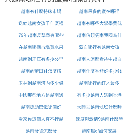
普遍較高。以市中心外的區域為例，房產每平方
米的平均價格大約是1000美元。而市中心每平
越南有什麼特殊市場
越南最多的廠在哪裡
方米的平均價格可能達到2450美元甚至更高。
送給越南女孩子什麼禮
越南有哪些大學學費低
：需要注意的是，越南的房價在近年來
房價趨勢
有所上漲。特別是在一些熱門城市和地區，房價
79年越南反擊戰有哪些
物
越南佔領雲南我國為什
的漲幅可能更為顯著。因此，在考慮購買越南房
在越南哪個市場買水果
人
蒙自哪裡有越南女孩
麼未先進攻
產時，需要關注當地的房價趨勢和市場動態。
越南到牙庄有多少公里
最便宜
越南人怎麼看待中越自
綜上所述，越南房子的價格因多種因素而異。如果您
有購買越南房產的打算，建議結合實際情況進行查詢
越南的莆田鞋怎麼樣
越南什麼香煙好多少錢
衛戰
和比較，了解所需購買的房產類型、地段、樓層等因
素，並咨詢專業的房地產機構或律師以獲取更准確的
玉林到越南河內多少錢
越南哪裡的紅木最多
報價和法律建議。
中國哪些地方是越南邊
有多少越南人逃到香港
㈢ 越南房地產公司有哪些
越南援助巴鐵哪個好
境
大陸去越南骯班什麼時
越南的房地產公司有很多，以下是一些較為知名的房
看來你這個人真不行越
速度與激情9越南什麼時
候能正常
：
地產公司
越南發貨怎麼發
南語怎麼說
越南服cf如何安裝
候上映