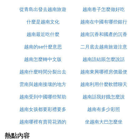
1.
：這是一家大型的房地產企
越南現代房地產公司
業，主要從事房地產開發、建設和銷售。在越南各大
從青島出發去越南旅遊
越南卷子怎麼做好吃
城市都有項目開發，尤其在河內和胡志明市有著大量
什麼是越南文化
怎麼辦
越南在中國有哪些銀行
的市場份額。該公司開發的樓盤多以高端住宅和商業
綜合體為主。
越南最近吃什麼
越南沉香和國產的沉香
：
解釋
越南的se什麼意思
二月底去越南旅遊注意
什麼區別
越南現代房地產公司是越南房地產市場上的重要參與
越南怎麼轉中文版
越南語結賬怎麼說話
什麼
者。該公司以其專業的開發能力和高質量的項目獲得
了消費者的信賴。其業務范圍不僅覆蓋了傳統的房地
越南什麼時間分裂出去
越南東興哪裡房價最便
產開發，還延伸至物業管理、酒店管理等相關領域。
雲南與越南接壤的地方
的
越南利用什麼軟體聊天
宜
在越南的房地產市場中，該公司具有較大的影響力。
2.
越南受到中國哪些幫助
有哪些
：這是一家綜合性房地產公司，涉及
越南話我好餓怎麼說
越南地產集團
住宅、商業、酒店等多個領域。在越南各地都有項目
越南女孩都要彩禮要多
越南有多少彩照
開發，尤其在胡志明市和河內等大城市擁有多個標志
性建築。
越南哪裡有賣荷花酒的
少錢
坐越南大巴怎麼坐
：
解釋
熱點內容