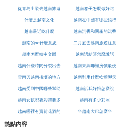
道，增進了與當地居民的了解和友誼。
從青島出發去越南旅遊
越南卷子怎麼做好吃
：為了更好地融入中國社會，許多越南
語言學習
媳婦努力學習中文，提高自己的語言溝通能力。
什麼是越南文化
怎麼辦
越南在中國有哪些銀行
這不僅有助於她們在工作和生活中更好地交流，
越南最近吃什麼
越南沉香和國產的沉香
也增強了她們對中國文化的理解和認同。
四、面臨的挑戰
越南的se什麼意思
二月底去越南旅遊注意
什麼區別
：盡管越南與中國在文化上有許多相似
文化差異
越南怎麼轉中文版
越南語結賬怎麼說話
什麼
之處，但仍存在一些差異。這些差異可能導致越
越南什麼時間分裂出去
越南東興哪裡房價最便
南媳婦在適應中國生活時遇到一些困難。
：對於中文水平有限的越南媳婦來說，
語言障礙
雲南與越南接壤的地方
的
越南利用什麼軟體聊天
宜
語言障礙可能成為她們在中國生活和工作中的一
越南受到中國哪些幫助
有哪些
越南話我好餓怎麼說
大挑戰。
綜上所述，越南媳婦在中國的生活現狀呈現出積極向
越南女孩都要彩禮要多
越南有多少彩照
好的態勢。她們在努力適應中國生活的同時，也為中
越南哪裡有賣荷花酒的
少錢
坐越南大巴怎麼坐
越文化的交流與融合做出了貢獻。
熱點內容
㈣ 越南美女排隊進入我國邊境，不是工作