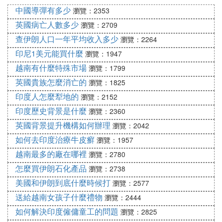
中國導彈有多少
瀏覽：2353
不是旅遊，所為何事
英國病亡人數多少
瀏覽：2709
現在隨著我們國家越來越繁榮昌盛，人們的生活也越
查伊朗人口一年平均收入多少
瀏覽：2264
來越富裕；在這樣的情況下，便吸引了很多鄰國的人
印尼1美元能買什麼
瀏覽：1947
這其中尤其以越南美女來
來往於我們國家邊境城市。
越南有什麼特殊市場
瀏覽：1799
往最為頻繁和出名，她們頻繁來往於我們國家的邊境
英國貴族怎麼消亡的
瀏覽：1825
線上，並不是為了工作，也不是為了旅遊；而是為了
下面這兩件事情：
印度人怎麼犁地的
瀏覽：2152
印度歷史背景是什麼
瀏覽：2360
英國背景提升機構如何辦理
瀏覽：2042
而且隨著時間的不斷向前，像這樣的越南美女只會越
如何去印度治療牛皮癬
瀏覽：1957
因為
來越多，甚至有很多人專門做起了媒婆的生意。
越南最多的廠在哪裡
瀏覽：2780
在我們國家還有很多的地區男多女少現象嚴重，還有
怎麼買伊朗石化產品
很多娶不上媳婦的男孩；正是這樣的大環境給了越南
瀏覽：2738
女孩更多的機會和選擇。現如今越南媳婦在我們身邊
美國和伊朗到底什麼時候打
瀏覽：2577
越來越常見，她們也正在慢慢走進我們的生活。
送給越南女孩子什麼禮物
瀏覽：2444
如何解決印度僱傭童工的問題
瀏覽：2825
㈤ 越南女人身上的驚人秘密！男人都被這