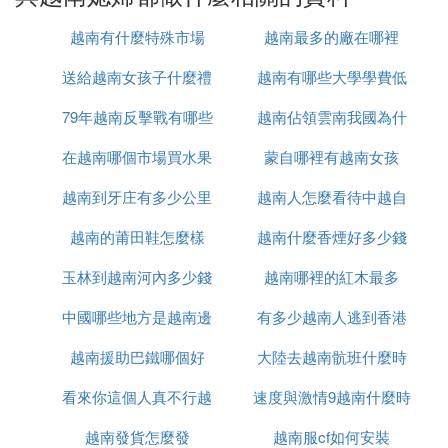
經營家庭，承擔起妻子和母親的角色，為家庭的
越南有什麼特殊市場
越南最多的廠在哪裡
和諧與幸福貢獻力量。
：越南媳婦在努力適應中國家庭文
融入家庭文化
送給越南女孩子什麼禮
越南有哪些大學學費低
化的同時，也帶來了越南的傳統文化和習俗，促
進了中越文化的交流與融合。
79年越南反擊戰有哪些
物
越南佔領雲南我國為什
二、工作與經濟
在越南哪個市場買水果
人
蒙自哪裡有越南女孩
麼未先進攻
：部分越南媳婦在中國找到了適合自己
就業情況
越南到牙庄有多少公里
最便宜
越南人怎麼看待中越自
的工作，涵蓋了製造業、服務業等多個領域。她
們通過工作獲得了經濟收入，提高了生活水平。
越南的莆田鞋怎麼樣
越南什麼香煙好多少錢
衛戰
：一些越南媳婦還嘗試在中國創業，利
創業嘗試
玉林到越南河內多少錢
越南哪裡的紅木最多
用自己的特長和資源，開展小本生意或特色項
目，為家庭經濟增添了新的增長點。
中國哪些地方是越南邊
有多少越南人逃到香港
三、社交與融入
越南援助巴鐵哪個好
境
大陸去越南骯班什麼時
：越南媳婦在中國逐漸建立了自己的社
社交圈子
看來你這個人真不行越
速度與激情9越南什麼時
候能正常
交圈子，包括鄰居、朋友和同事等。她們通過參
加社區活動、文化交流等方式，拓寬了社交渠
越南發貨怎麼發
南語怎麼說
越南服cf如何安裝
候上映