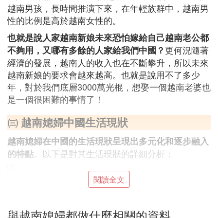
越南男孩，長時間推演下來，在年輕族群中，越南男
性的比例是高於越南女性的。
也就是說人家越南新娘未來恐怕嫁給自己越南老公都
更何況隨著
不夠用，又哪有多餘的人家給我們中國？
經濟的發展，越南人的收入也在不斷攀升，所以未來
越南新娘的要求會越來越高。也就是說用不了多少
年，對於我們底層3000萬光棍，想娶一個越南老婆也
是一個很困難的事情了！
㈢ 越南媳婦中國生活現狀
越南媳婦在中國的生活現狀呈現出多元化和逐步融入
。以下是對其生活現狀的詳細分析：
的特點
閱讀全文
一、家庭與婚姻
：許多越南媳婦在中國找到了自己的伴
婚姻穩定
與越南媳婦都做什麼相關的資料
侶，並建立了穩定的婚姻關系。她們與丈夫共同