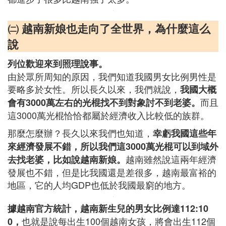
㈡ 越南新娘也走向了全世界，為什麼這么
說
列位歡迎來到照理說事。
由於眾所周知的原因，我們知道我國男女比例男性是
要略多於女性。所以長久以來，我們就說，
我國大概
而且
會有3000萬左右的光棍找不到對象討不到老婆。
這3000萬光棍恰恰都屬於經濟收入比較低的族群。
那麼怎麼辦？長久以來我們也知道，
幸虧我國這些年
來經濟發展不錯，所以我們這3000萬光棍可以到域外
越南雖然說這兩年經濟
去找老婆，比如說越南新娘。
發展也不錯，但是比我國還是差很多，越南最富裕的
地區，它的人均GDP也低於我國最窮的地方。
據越南官方統計，越南新生兒的男女比例達112:10
也就是說每出生100個越南女孩，將會出生112個
0，