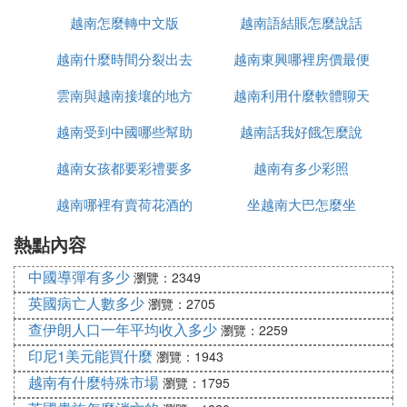
越南怎麼轉中文版
越南語結賬怎麼說話
什麼
越南什麼時間分裂出去
越南東興哪裡房價最便
雲南與越南接壤的地方
的
越南利用什麼軟體聊天
宜
越南受到中國哪些幫助
有哪些
越南話我好餓怎麼說
越南女孩都要彩禮要多
越南有多少彩照
越南哪裡有賣荷花酒的
少錢
坐越南大巴怎麼坐
熱點內容
中國導彈有多少
瀏覽：2349
英國病亡人數多少
瀏覽：2705
查伊朗人口一年平均收入多少
瀏覽：2259
印尼1美元能買什麼
瀏覽：1943
越南有什麼特殊市場
瀏覽：1795