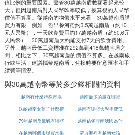
值比例的重要因素。盡管30萬越南盾數額看起來較
大，但因越南盾對人民幣匯率較低，換算後的人民幣
價值不算高。從越南的物價水平來看，30萬越南盾購
買力有限，例如一份早餐河粉約3.5萬越南盾（約10
元人民幣），一天飲食費用約17萬越南盾（約50.6元
人民幣），30萬越南盾大約能支付7天的飲食費用。
另外，越南最低工資標准在292萬到418萬越南盾之
間，相比之下，30萬越南盾的價值不算多。在越南旅
行或生活，建議攜帶越南盾，兌換時要留意匯率和手
續費等情況。
與30萬越南幣等於多少錢相關的資料
越南有什麼特殊市場
越南最多的廠在哪裡
送給越南女孩子什麼禮
越南有哪些大學學費低
79年越南反擊戰有哪些
物
越南佔領雲南我國為什
在越南哪個市場買水果
人
蒙自哪裡有越南女孩
麼未先進攻