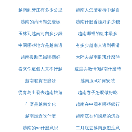
越南到牙庄有多少公里
最便宜
越南人怎麼看待中越自
越南的莆田鞋怎麼樣
越南什麼香煙好多少錢
衛戰
玉林到越南河內多少錢
越南哪裡的紅木最多
中國哪些地方是越南邊
有多少越南人逃到香港
越南援助巴鐵哪個好
境
大陸去越南骯班什麼時
看來你這個人真不行越
速度與激情9越南什麼時
候能正常
越南發貨怎麼發
南語怎麼說
越南服cf如何安裝
候上映
從青島出發去越南旅遊
越南卷子怎麼做好吃
什麼是越南文化
怎麼辦
越南在中國有哪些銀行
越南最近吃什麼
越南沉香和國產的沉香
越南的se什麼意思
二月底去越南旅遊注意
什麼區別