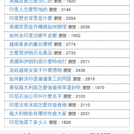
英國貴族怎麼消亡的
瀏覽：1820
印度人怎麼犁地的
瀏覽：2146
印度歷史背景是什麼
瀏覽：2354
英國背景提升機構如何辦理
瀏覽：2036
如何去印度治療牛皮癬
瀏覽：1952
越南最多的廠在哪裡
瀏覽：2774
怎麼買伊朗石化產品
瀏覽：2733
美國和伊朗到底什麼時候打
瀏覽：2571
送給越南女孩子什麼禮物
瀏覽：2436
如何解決印度僱傭童工的問題
瀏覽：2819
番茄義大利面怎麼做最簡單還好吃
瀏覽：1970
印尼石油公司叫什麼名字
瀏覽：2103
印度沒有冰箱怎麼存放食物
瀏覽：2110
義大利牧歌有哪些作曲大家
瀏覽：2031
印尼地震了多少人
瀏覽：1826