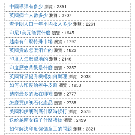
中國導彈有多少
瀏覽：2351
英國病亡人數多少
瀏覽：2707
查伊朗人口一年平均收入多少
瀏覽：2261
印尼1美元能買什麼
瀏覽：1945
越南有什麼特殊市場
瀏覽：1797
英國貴族怎麼消亡的
瀏覽：1822
印度人怎麼犁地的
瀏覽：2148
印度歷史背景是什麼
瀏覽：2357
英國背景提升機構如何辦理
瀏覽：2038
如何去印度治療牛皮癬
瀏覽：1953
越南最多的廠在哪裡
瀏覽：2777
怎麼買伊朗石化產品
瀏覽：2735
美國和伊朗到底什麼時候打
瀏覽：2575
送給越南女孩子什麼禮物
瀏覽：2439
如何解決印度僱傭童工的問題
瀏覽：2821