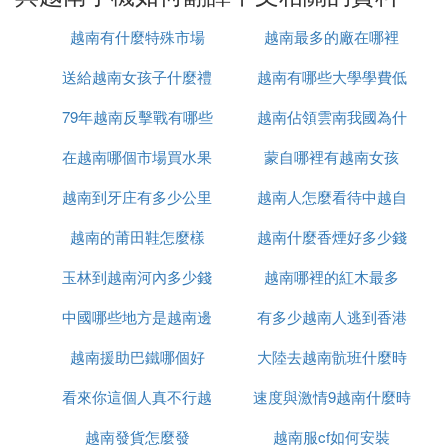
越南有什麼特殊市場
越南最多的廠在哪裡
於語言列表中，選擇「中文（簡體）」進行切換。
送給越南女孩子什麼禮
越南有哪些大學學費低
若對中文選擇不明，可嘗試尋找「English」或「Tiến
g Việt」，進入後選擇與「English」對應的中文選
79年越南反擊戰有哪些
物
越南佔領雲南我國為什
項。
在越南哪個市場買水果
人
蒙自哪裡有越南女孩
麼未先進攻
成功恢復中文後，將菜單設置為中文並設為首選語
越南到牙庄有多少公里
最便宜
越南人怎麼看待中越自
言，確保使用時自動進入中文界面。若界面改變後仍
越南的莆田鞋怎麼樣
越南什麼香煙好多少錢
衛戰
無法識別菜單選項，可用在線翻譯工具協助識別，或
聯系手機品牌客服尋求幫助。
玉林到越南河內多少錢
越南哪裡的紅木最多
中國哪些地方是越南邊
有多少越南人逃到香港
越南援助巴鐵哪個好
境
大陸去越南骯班什麼時
看來你這個人真不行越
速度與激情9越南什麼時
候能正常
越南發貨怎麼發
南語怎麼說
越南服cf如何安裝
候上映