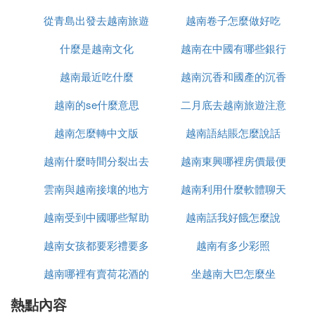
從青島出發去越南旅遊
越南卷子怎麼做好吃
什麼是越南文化
怎麼辦
越南在中國有哪些銀行
越南最近吃什麼
越南沉香和國產的沉香
越南的se什麼意思
二月底去越南旅遊注意
什麼區別
越南怎麼轉中文版
越南語結賬怎麼說話
什麼
越南什麼時間分裂出去
越南東興哪裡房價最便
雲南與越南接壤的地方
的
越南利用什麼軟體聊天
宜
越南受到中國哪些幫助
有哪些
越南話我好餓怎麼說
越南女孩都要彩禮要多
越南有多少彩照
越南哪裡有賣荷花酒的
少錢
坐越南大巴怎麼坐
熱點內容