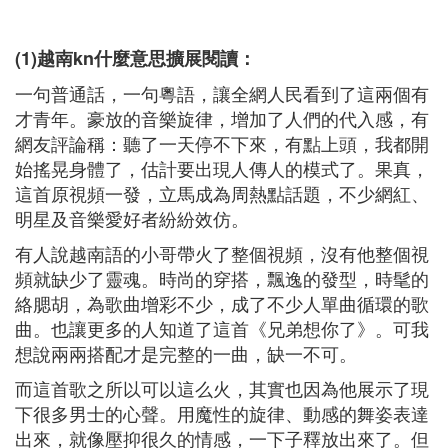
(1)越南kn什麼意思擴展閱讀：
一句普通話，一句粵語，讓全網人民看到了這兩個有
才青年。豪放的音樂旋律，增加了人們的代入感，有
網友評論稱：聽了一天停不下來，有點上頭，我都開
始搖晃身體了，估計要出現人傳人的模式了。果真，
這首原視頻一發，立馬成為周熱點話題，不少網紅、
明星及音樂愛好者紛紛效仿。
有人說越南語的小哥帶火了整個視頻，沒有他整個視
頻就缺少了靈魂。時尚的穿搭，飄逸的發型，時髦的
絡腮胡，為歌曲增彩不少，成了不少人單曲循環的歌
曲。也讓更多的人知道了這首《兄弟想你了》。可我
想說兩兩搭配才是完整的一曲，缺一不可。
而這首歌之所以可以這么火，其實也因為他展示了現
下很多男士的心聲。用魔性的旋律、動感的舞姿表達
出來，就像壓抑很久的情感，一下子釋放出來了。但