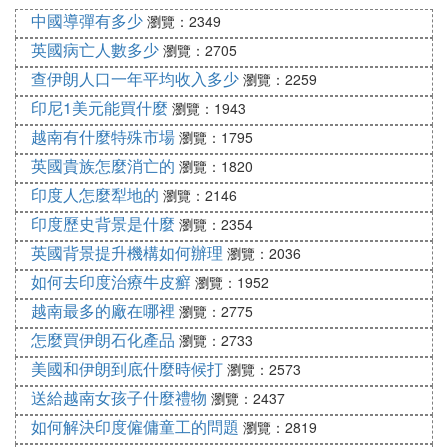
AG 安地瓜島 GR 希臘 PA 巴拿馬
中國導彈有多少
瀏覽：2349
AR 阿根廷 GL 格林蘭 PG 巴布亞紐幾內亞
英國病亡人數多少
瀏覽：2705
AM 亞美尼亞 GD 格瑞那達 PY 巴拉圭
AW 阿盧巴島 GP 哥德洛普島 PE 秘魯
查伊朗人口一年平均收入多少
瀏覽：2259
AU 澳洲 GU 關島 PH 菲律賓
印尼1美元能買什麼
瀏覽：1943
AT 奧地利 GT 瓜地馬拉 PL 波蘭
越南有什麼特殊市場
瀏覽：1795
AZ 亞塞拜然 GN 幾內亞 PT 葡萄牙
英國貴族怎麼消亡的
瀏覽：1820
BS 巴哈馬 GW 幾內亞比索 US 波多黎各
印度人怎麼犁地的
瀏覽：2146
BH 巴林島 GY 蓋亞那 QA 卡達
印度歷史背景是什麼
瀏覽：2354
BD 孟加拉 HT 海地 RE 留尼旺島
BB 巴貝多 HN 宏都拉斯 RO 羅馬尼亞
英國背景提升機構如何辦理
瀏覽：2036
BY 白俄羅斯 HK 香港 RU 俄羅斯
如何去印度治療牛皮癬
瀏覽：1952
BE 比利時 HU 匈牙利 RW 盧安達
越南最多的廠在哪裡
瀏覽：2775
BZ 百里斯 IS 冰島 MP 塞班島
怎麼買伊朗石化產品
瀏覽：2733
BJ 貝南市 IN 印度 SM 聖馬利諾
美國和伊朗到底什麼時候打
瀏覽：2573
BM 百慕達 ID 印尼 SA 沙烏地阿拉伯
送給越南女孩子什麼禮物
瀏覽：2437
BT 不丹 IE 愛爾蘭 SN 塞內加爾
如何解決印度僱傭童工的問題
BO 玻利維亞 IL 以色列 SC 塞昔爾群島
瀏覽：2819