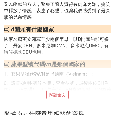
又以幽默的方式，避免了讓人覺得有肉麻之嫌，搞笑
中釋放了情感，表達了心聲，也讓我們感受到了最真
摯的兄弟情感。
㈡ d開頭有什麼國家
國家名稱英文縮寫至少兩個字母，以D開頭的那可多
了，丹麥DEN、多米尼加DMN、多米尼克DMC，有
時候德國DEU也用。
㈢ 蘋果型號代碼vn是那個國家的
1、蘋果型號代碼VN是指越南（Vietnam）；
2、設置-通用-關於本機，查看型號，最後兩位CH為
國行、ZP為港行、LL為美版、KH為韓版機、DN為德
閱讀全文
版、TA為台灣、ZA為新加坡和馬來西亞、AB為阿聯
酋、RS為俄羅斯、GR為希臘、IP為義大利、FB為法
國、C是加拿大版、X是澳洲和紐西蘭、B為英國版、
與越南kn什麼意思相關的資料
F為法國版、J為日本、VN為越南；