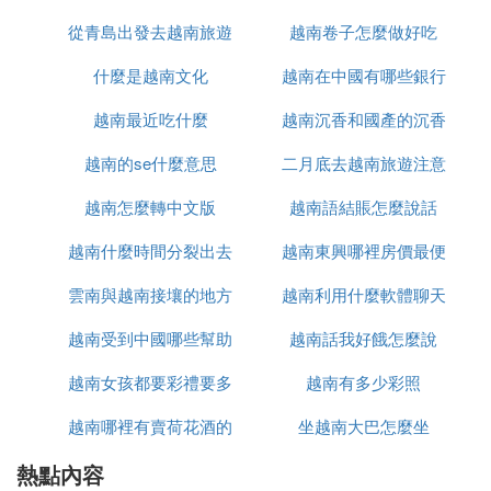
蘋果公司-網路
從青島出發去越南旅遊
越南卷子怎麼做好吃
什麼是越南文化
怎麼辦
越南在中國有哪些銀行
㈣ 國際快遞KM**********KR是什麼快遞公
司啊，
越南最近吃什麼
越南沉香和國產的沉香
越南的se什麼意思
二月底去越南旅遊注意
什麼區別
這是EMS 國際快遞的運單號，一般有13位數組成，
前後各2位字母，中間9個數字，國際快遞單號的最後
越南怎麼轉中文版
越南語結賬怎麼說話
什麼
兩位是國家代碼。KR代表的是南韓。也就是韓國的
快件。下面是國際快遞的國家代碼。看單號最後兩位
越南什麼時間分裂出去
越南東興哪裡房價最便
字母。
雲南與越南接壤的地方
的
越南利用什麼軟體聊天
宜
AL 阿爾巴尼亞 GA 迦彭 NE 尼日
越南受到中國哪些幫助
有哪些
越南話我好餓怎麼說
DZ 阿爾及利亞 GM 甘比亞 NG 奈及利亞
越南女孩都要彩禮要多
越南有多少彩照
AS 美屬薩摩亞 GE 喬治亞共和國 NO 挪威
AD 安道爾 DE 德國 OM 阿曼
越南哪裡有賣荷花酒的
少錢
坐越南大巴怎麼坐
AO 安哥拉 GH 迦納 PK 巴基斯坦
AI 安圭拉 GI 直布羅陀 PW 帛琉群島
熱點內容