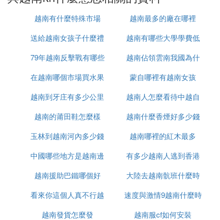
越南有什麼特殊市場
越南最多的廠在哪裡
(3)越南kn什麼意思擴展閱讀
送給越南女孩子什麼禮
越南有哪些大學學費低
蘋果型號代表意思，以蘋果型號MD242ZP/A舉例如
下，
79年越南反擊戰有哪些
物
越南佔領雲南我國為什
1、'M'代表正常的零售機型，大多購買的蘋果手機都
在越南哪個市場買水果
人
蒙自哪裡有越南女孩
麼未先進攻
是'M'開頭的；還有'F'和'P'兩種開頭，'F'表示是翻新機
器，蘋果官網也有銷售，'P'代表是定製版本機器。
越南到牙庄有多少公里
最便宜
越南人怎麼看待中越自
2、'D242'代表了機器的具體機型，iphone4S是D開
越南的莆田鞋怎麼樣
越南什麼香煙好多少錢
衛戰
頭，iphone5是E開頭，iphone5S是F開頭，這里的
C、D、E、F是第幾代機型的意思。
玉林到越南河內多少錢
越南哪裡的紅木最多
3、'ZP/A'表示的意思是手機的地區代碼，CH/A為國
中國哪些地方是越南邊
有多少越南人逃到香港
行，ZP/A為港行，KH/A是韓版，LL/A為美版，DN/A
越南援助巴鐵哪個好
境
大陸去越南骯班什麼時
為德版，TA/A為台灣，ZA/A為新加坡和馬來西亞，A
B/A為阿聯酋，RS/A為俄羅斯，GR/A為希臘。
看來你這個人真不行越
速度與激情9越南什麼時
候能正常
參考資料
越南發貨怎麼發
南語怎麼說
越南服cf如何安裝
候上映