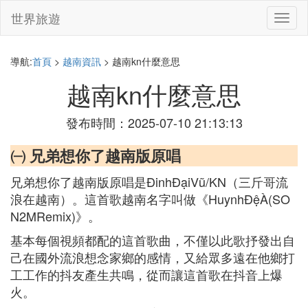
世界旅遊
切
換
導
航
導航:
首頁
>
越南資訊
> 越南kn什麼意思
越南kn什麼意思
發布時間：2025-07-10 21:13:13
㈠ 兄弟想你了越南版原唱
兄弟想你了越南版原唱是ĐinhĐạiVũ/KN（三斤哥流
浪在越南）。這首歌越南名字叫做《HuynhĐệÀ(SO
N2MRemix)》。
基本每個視頻都配的這首歌曲，不僅以此歌抒發出自
己在國外流浪想念家鄉的感情，又給眾多遠在他鄉打
工工作的抖友產生共鳴，從而讓這首歌在抖音上爆
火。