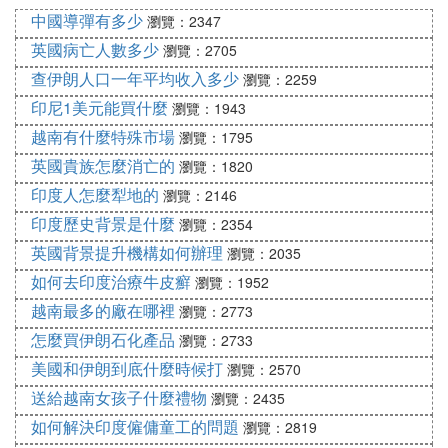
達成的雙邊協議，符合特定條件者赴越可免辦簽證。
中國導彈有多少
瀏覽：2347
但具體的免簽條件和適用范圍可能因時間和政策變化
英國病亡人數多少
瀏覽：2705
而有所調整，因此建議出行前咨詢相關使領館或機構
查伊朗人口一年平均收入多少
瀏覽：2259
以獲取最新信息。
印尼1美元能買什麼
瀏覽：1943
3. **特殊時期政策**：值得注意的是，在一些特殊時
越南有什麼特殊市場
瀏覽：1795
期，如疫情期間，各國的出入境政策可能會有所調
整。例如，在新冠疫情期間，越南曾暫停受理大陸遊
英國貴族怎麼消亡的
瀏覽：1820
客赴越南旅遊簽證。但隨著疫情形勢的變化和防疫政
印度人怎麼犁地的
瀏覽：2146
策的放寬，這些限制措施也可能隨之調整。
印度歷史背景是什麼
瀏覽：2354
4. **其他注意事項**：除了簽證問題外，中國公民在
英國背景提升機構如何辦理
瀏覽：2035
前往越南時還需要注意其他方面的事項。例如，要了
如何去印度治療牛皮癬
瀏覽：1952
解越南的入境規定、海關規定以及當地的法律法規和
越南最多的廠在哪裡
瀏覽：2773
文化習俗等。此外，還需要關注越南的疫情形勢和防
控政策，以確保旅行的安全和順利。
怎麼買伊朗石化產品
瀏覽：2733
總的來說，中國公民前往越南是否免簽取決於其持有
美國和伊朗到底什麼時候打
瀏覽：2570
的護照類型以及是否符合特定的免簽條件。對於普通
送給越南女孩子什麼禮物
瀏覽：2435
護照持有者來說，一般需要辦理簽證才能前往越南。
如何解決印度僱傭童工的問題
瀏覽：2819
因此，在計劃前往越南之前，建議仔細了解相關政策