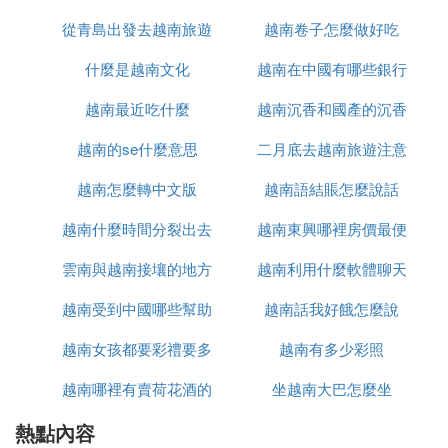
咨詢，強烈建議所有來越南人員主動配合檢疫和隔離
要求，這也有利於旅客自身的健康和安全。總之，越
從青島出發去越南旅遊
越南卷子怎麼做好吃
南的入境政策和要求隨著疫情的變化而不斷調整，建
什麼是越南文化
怎麼辦
越南在中國有哪些銀行
議持續關注相關官方通知。
越南最近吃什麼
越南沉香和國產的沉香
Ⅱ 中國人去越南免簽嗎
越南的se什麼意思
二月底去越南旅遊注意
什麼區別
中國公民前往越南的免簽政策是一個涉及多方面因素
的復雜問題。以下是對這一問題的回答：
越南怎麼轉中文版
越南語結賬怎麼說話
什麼
1.中國公民如果持有有效的外交、公務或公務普通護
越南什麼時間分裂出去
越南東興哪裡房價最便
照，在入境、出境或過境越南時可以享受免辦簽證的
待遇。這種免簽停留期自入境之日起不超過90日。然
雲南與越南接壤的地方
的
越南利用什麼軟體聊天
宜
而，如果停留時間超過90天，或者在越從事工作、學
越南受到中國哪些幫助
有哪些
越南話我好餓怎麼說
習、定居、新聞報道等須經越南主管部門事先批準的
活動，那麼持照人應當在入境前申請簽證。
越南女孩都要彩禮要多
越南有多少彩照
2. **普通護照持有者**：對於持有有效普通護照的中
國公民來說，情況則有所不同。一般來說，他們需要
越南哪裡有賣荷花酒的
少錢
坐越南大巴怎麼坐
辦理簽證才能前往越南。不過，也有特殊情況下中國
熱點內容
公民可以免簽進入越南，例如根據越南與中國簽署或