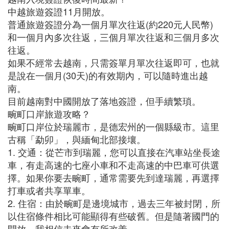
中越旅遊簽證11月開放。
普通旅遊簽證分為一個月單次往返(約220元人民幣)
和一個月內多次往返，三個月單次往返和三個月多次
往返。
如果不經常去越南，只需簽單月單次往返即可，也就
是說在一個月(30天)的有效期內，可以隨時進出越
南。
目前越南對中國開放了落地簽證，但手續繁瑣。
畹町口岸旅遊攻略？
畹町口岸位於瑞麗市，是德宏州的一個縣級市。這里
古稱「勐卯」，與緬甸北部接壤。
1. 交通：從芒市到瑞麗，您可以直接在汽車站坐長途
車，有走高速的七座小車和不走高速的中巴車可供選
擇。如果你要去畹町，通常需要先到達瑞麗，再選擇
打車或者共享單車。
2. 住宿：由於畹町是邊境城市，過去三年被封閉，所
以住宿條件相比可能顯得有些破舊。但是隨著國門的
開放，我相信未來會有所改善。