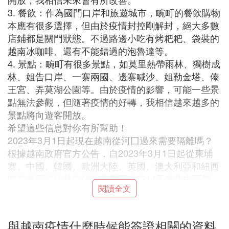
3. 餐飲：作為國門口岸和旅遊城市，畹町的餐飲購物
本應有很多選擇，但由於疫情封控剛解封，絕大多數
店鋪都是關門狀態。不過路邊小吃有烤粑粑、袋裝的
越南冰咖啡、還有不能錯過的泡魯達等。
4. 景點：畹町有很多景點，如莫里熱帶雨林、獨樹成
林、姐告口岸、一寨兩國、邊寨喊沙、姐勒金塔、傣
王宮、弄莫湖公園等。由於疫情的影響，可能一些景
點無法參觀，但隨著疫情的好轉，我相信越來越多的
景點將向遊客開放。
希望這些信息對你有所幫助！
2023年3月1日起現在越南從河囗過來需要隔離嗎？
根據越南政府官方公告，自2023年3月1日起從柬埔
寨、中國、韓國、歐洲大陸、英國、澳大利亞和紐西
蘭等地區前往越南的旅客需要進行14天的集中隔離，
閱讀全文
其中包括7天的隔離在政府指定的集中隔離場所和7天
的居家隔離。而從其他地區前往越南的旅客需要進行
7天的集中隔離和7天的居家隔離。在集中隔離期間，
與越南疫情什麼時候能簽證相關的資料