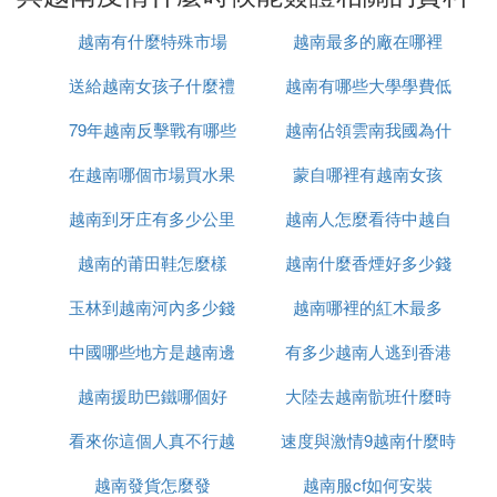
旅客需要進行病毒檢測，同時按照相關指示進行隔離
措施。這些限制是為了控制新冠病毒傳播而設置的，
越南有什麼特殊市場
越南最多的廠在哪裡
同時也是對旅客及當地居民的保護措施。
1 可能需要隔離。
送給越南女孩子什麼禮
越南有哪些大學學費低
2 因為越南目前在防疫上採取了較為嚴格的措施，對
79年越南反擊戰有哪些
物
越南佔領雲南我國為什
從海外入境的人員有隔離要求。
根據越南政府的規定，從河囗過來的人員需要接受為
在越南哪個市場買水果
人
蒙自哪裡有越南女孩
麼未先進攻
期14天的隔離。
越南到牙庄有多少公里
最便宜
越南人怎麼看待中越自
但具體情況可能還需要根據當時的疫情情況和政策變
化而定。
越南的莆田鞋怎麼樣
越南什麼香煙好多少錢
衛戰
3 如果你計劃前往越南，需要提前了解當地具體的防
疫措施，並按照要求做好准備和安排，以確保順利入
玉林到越南河內多少錢
越南哪裡的紅木最多
境和順利度過隔離期。
中國哪些地方是越南邊
有多少越南人逃到香港
根據目前越南政府官方公告，自2023年3月1日起越
南將暫停14天內從中國、韓國、日本、義大利、伊
越南援助巴鐵哪個好
境
大陸去越南骯班什麼時
朗、法國、德國、西班牙、英國過來的旅客入境。對
看來你這個人真不行越
速度與激情9越南什麼時
候能正常
其他國家來越南的旅客，目前尚未有強制隔離的政
策，但越南已經對所有入境的人員進行了健康檢查和
越南發貨怎麼發
南語怎麼說
越南服cf如何安裝
候上映