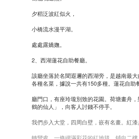
夕稻泛波紅似火，
小橋流水漫平湖。
處處露嬌嫵。
2、西湖蓮花自助餐廳。
該廳坐落於名聞遐邇的西湖旁，是越南最大
各種名菜，據說一共有150多種。蓮花自助
廳門口，有座玲瓏別致的花園。荷塘畫舟，
鶴的仙人」，向客人討錢不停手。
我們步入大堂，四周白壁，嵌有名畫。紅漆
轉彎處，一條綴滿彩花的紅地毯，鋪向二樓