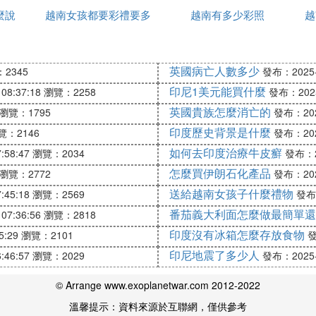
麼說
越南女孩都要彩禮要多
的
越南有多少彩照
宜
越
少錢
英國病亡人數多少
2345
發布：2025-1
印尼1美元能買什麼
08:37:18
瀏覽：2258
發布：2025-
英國貴族怎麼消亡的
瀏覽：1795
發布：2025
印度歷史背景是什麼
覽：2146
發布：2025
如何去印度治療牛皮癬
:58:47
瀏覽：2034
發布：20
怎麼買伊朗石化產品
瀏覽：2772
發布：2025
送給越南女孩子什麼禮物
:45:18
瀏覽：2569
發布：
番茄義大利面怎麼做最簡單還
07:36:56
瀏覽：2818
印度沒有冰箱怎麼存放食物
5:29
瀏覽：2101
發
印尼地震了多少人
:46:57
瀏覽：2029
發布：2025-1
© Arrange www.exoplanetwar.com 2012-2022
溫馨提示：資料來源於互聯網，僅供參考