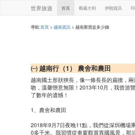
世界旅遊
首頁
觀義大利
伊朗資訊
印
導航:
首頁
>
越南資訊
> 越南聚寶盆多少錢
㈠ 越南行（1） 農舍和農田
越南國土形狀狹長，像一條長長的扁擔，兩
吻，溫馨愜意無限！2013年10月，我曾
了數年的遺憾！
1、農舍和農田
2018年9月7日夜晚11點，我們從深圳機
0多千米。我習慣從車窗觀賞異國風景，那