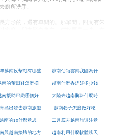
去廁所洗手。
長方形的，還有單間的。那單間，四周有朱
以家庭、朋友聚會為主，價格要貴一些。在
，就餐人不算多，但飯菜很高檔。還有前後
是我在中心廳，邊等邊看邊拍照。
9年越南反擊戰有哪些
越南佔領雲南我國為什
料理的美味佳餚。各國名菜又分種類，如葷
亂，香氣撲鼻。各國的菜餚美點，都做到
越南的莆田鞋怎麼樣
人
越南什麼香煙好多少錢
麼未先進攻
紅白黃棕紫；形，有各種水果動物，製作得
越南援助巴鐵哪個好
大陸去越南骯班什麼時
青島出發去越南旅遊
越南卷子怎麼做好吃
候能正常
蝦、蟹等。到這里來，要吃最貴的菜，憑我
越南的se什麼意思
怎麼辦
二月底去越南旅遊注意
時，果不出我所料，我團隊友先後來這兒選
南與越南接壤的地方
越南利用什麼軟體聊天
什麼