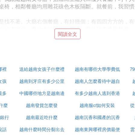
桌椅，相鄰餐廳均用雕花硃色木板隔斷。就餐前，我習慣
是找不著。大廳右側餐廳，有好幾個：有四四方方的，有
小的古戲台，像放大抬新娘的花轎。我估計在這里就餐，
閱讀全文
往，尋找坐位。我來到大廳左側，餐廳均是擺的古式圓桌
中發放地，我想我們團的人，一定要到這里端菜盛飯。於
哪裡
送給越南女孩子什麼禮
越南有哪些大學學費低
7
菜餚。分別有越南、中國、韓國、日本、泰國、歐洲諸國
。燒烤，現煮、現煎。各國名餚佳點，應接不暇，眼花繚
女孩
越南到牙庄有多少公里
物
越南人怎麼看待中越自
了就口流余香。我細看了一個中國美點鋪攤，色，有青藍
最多
中國哪些地方是越南邊
有多少越南人逃到香港
衛戰
什麼
越南發貨怎麼發
境
越南服cf如何安裝
從
長，人們都想吃新鮮海鮮，如魷魚，魚，牡蠣、扇貝、大
銀行
越南最近吃什麼
越南沉香和國產的沉香
喜歡生吃，所以還是去點了幾樣自己喜歡吃的平常菜。這
入餐廳。
說話
越南什麼時間分裂出去
越南東興哪裡房價最便
什麼區別
雲