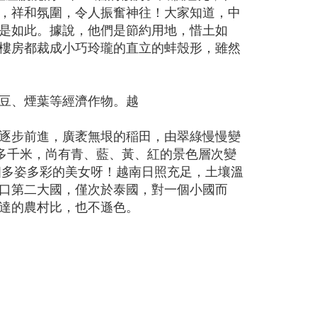
，祥和氛圍，令人振奮神往！大家知道，中
是如此。據說，他們是節約用地，惜土如
樓房都裁成小巧玲瓏的直立的蚌殼形，雖然
豆、煙葉等經濟作物。越
逐步前進，廣袤無垠的稲田，由翠綠慢慢變
多千米，尚有青、藍、黃、紅的景色層次變
個多姿多彩的美女呀！越南日照充足，土壤溫
口第二大國，僅次於泰國，對一個小國而
達的農村比，也不遜色。