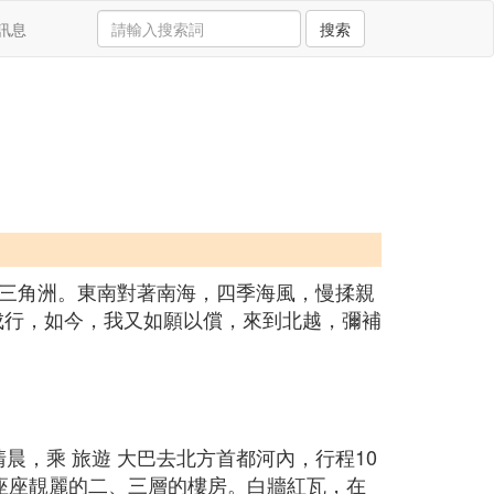
訊息
搜索
三角洲。東南對著南海，四季海風，慢揉親
能成行，如今，我又如願以償，來到北越，彌補
晨，乘 旅遊 大巴去北方首都河內，行程10
座座靚麗的二、三層的樓房。白牆紅瓦，在