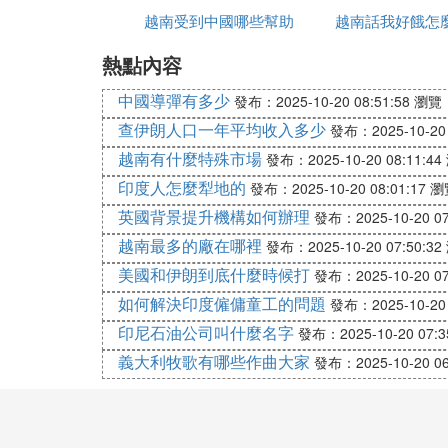
浣溪沙. 西湖蓮花自助餐廳
越南受到中國哪些幫助
越南話我好餓怎
熱點內容
海味山珍聚大廳，
中國導彈有多少
發布：2025-10-20 08:51:58
瀏覽：
一盤兩碟世出名。
查伊朗人口一年平均收入多少
發布：2025-10-20 
越南有什麼特殊市場
發布：2025-10-20 08:11:44
口留香韻五洲評。
印度人怎麼犁地的
發布：2025-10-20 08:01:17
瀏
英國背景提升機構如何辦理
發布：2025-10-20 07
畫棟雕梁人滿座，
越南最多的廠在哪裡
發布：2025-10-20 07:50:32
有緣相會是天成。
美國和伊朗到底什麼時候打
發布：2025-10-20 07
如何解決印度僱傭童工的問題
發布：2025-10-20 
舉杯喜慶任浮萍。
印尼石油公司叫什麼名字
發布：2025-10-20 07:3
義大利牧歌有哪些作曲大家
發布：2025-10-20 06