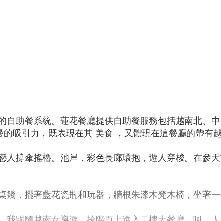
的自助餐系統。蓮花餐廳提供自助餐服務包括越南北、中
餐的吸引力，既表現在其 美食 ，又體現在這餐廳的帶有
戀人撐傘搖櫓。池岸，彩色長廊環抱，遊人穿梭。在參天
桌幾，擺著藍花瓷瓶和玩器，牆根朱漆木凳木椅，坐著一
。我跟隨越南女導游，拾階而上進入二樓大餐廳，呵，人山