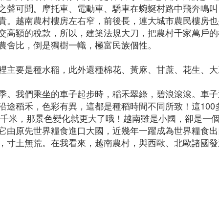
之聲可聞。摩托車、電動車、驕車在蜿蜒村路中飛奔鳴叫
貴。越南農村樓房左右窄，前後長，連大城市農民樓房也
交高額的稅款，所以，建築法規大刀，把農村千家萬戶的
農舍比，倒是獨樹一幟，極富民族個性。
裡主要是種水稲，此外還種棉花、黃麻、甘蔗、花生、大
季。我們乘坐的車子起步時，稲禾翠綠，碧浪滾滾。車子
沿途稻禾，色彩有異，這都是種稻時間不同所致！這100
0多千米，那景色變化就更大了哦！越南雖是小國，卻是一
它由原先世界糧食進口大國，近幾年一躍成為世界糧食出
，寸土無荒。在我看來，越南農村，與西歐、北歐諸國發