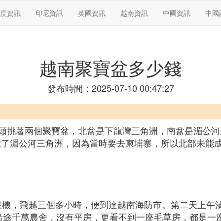
度資訊
印尼資訊
英國資訊
越南資訊
中國資訊
中國
越南聚寶盆多少錢
發布時間：2025-07-10 00:47:27
頭挑著兩個聚寶盆，北盆是下龍灣三角洲，南盆是湄公河
游覽了湄公河三角洲，因為當時要去柬埔寨，所以北部未
場乘機，飛越三個多小時，便到達越南海防市。第二天上午清
沿途千萬農舍，沒有平房，更看不到一座毛草房，都是一