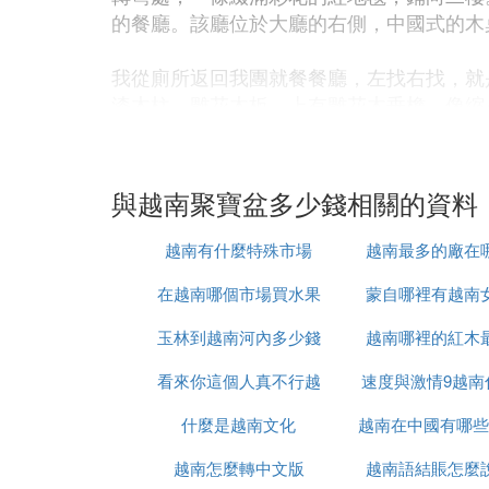
的餐廳。該廳位於大廳的右側，中國式的木
我從廁所返回我團就餐餐廳，左找右找，就
漆木柱、雕花木板，上有雕花木垂檐，像縮
餐廳之外的花廊里，還有餐廳，也是人來人
餐廳，我來不及
與越南聚寶盆多少錢相關的資料
一一尋看。我來到大廳中心，這里是飯菜集
越南有什麼特殊市場
越南最多的廠在
中心廳，像濃縮的步行街，兩邊鋪桌，擺出
菜、素菜。熱菜、冷盤。甜點，飲品，果品
在越南哪個市場買水果
蒙自哪裡有越南
色、形、味的完美統一，人看了就想吃，吃
玉林到越南河內多少錢
最便宜
越南哪裡的紅木
玲瓏剔透，可以
看來你這個人真不行越
速度與激情9越南
假亂真，人見人愛！那煎烤的地方，排隊最
什麼是越南文化
南語怎麼說
越南在中國有哪些
時候上映
所知應是三文魚。三文魚，要生吃，可我不
擇自己喜愛的 美食 ，選好後，我們一起進
越南怎麼轉中文版
越南語結賬怎麼