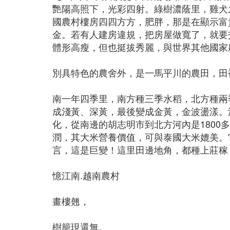
艷陽高照下，光彩四射。綠樹濃蔭里，雞犬
國農村樓房四四方方，肥胖，那是在顯示富
金。若有人建房違規，把房屋做寬了，就要
體形高瘦，但也挺拔秀麗，與世界其他國家
別具特色的農舍外，是一馬平川的農田，田
南一年四季里，南方種三季水稻，北方種兩
成淺黃、深黃，最後變成金黃，金波盪漾。
化，從南邊的胡志明市到北方河內是180
潤，其大米營養價值，可與泰國大米媲美。
言，這是巨變！這里田邊地角，都種上莊稼
憶江南.越南農村
畫樓翹，
樹籠現還無。