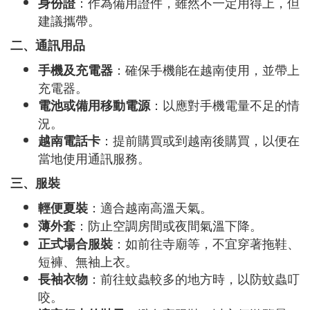
：作為備用證件，雖然不一定用得上，但
身份證
建議攜帶。
二、通訊用品
：確保手機能在越南使用，並帶上
手機及充電器
充電器。
：以應對手機電量不足的情
電池或備用移動電源
況。
：提前購買或到越南後購買，以便在
越南電話卡
當地使用通訊服務。
三、服裝
：適合越南高溫天氣。
輕便夏裝
：防止空調房間或夜間氣溫下降。
薄外套
：如前往寺廟等，不宜穿著拖鞋、
正式場合服裝
短褲、無袖上衣。
：前往蚊蟲較多的地方時，以防蚊蟲叮
長袖衣物
咬。