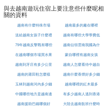
：銀聯卡等帶有Visa、Mastercard標志的
信用卡
與去越南遊玩住宿上要注意些什麼呢相
國際信用卡。
關的資料
七、其他
：越南的電源插座類型為A、C和O
轉換插頭
越南有什麼特殊市場
越南最多的廠在哪裡
型，請准備相應的轉換插頭。
送給越南女孩子什麼禮
越南有哪些大學學費低
：購買旅行保險以應對意外情況。
旅行保險
：提前預訂以確保旅行順利。
預訂機票和住宿
79年越南反擊戰有哪些
物
越南佔領雲南我國為什
：
注意事項
在越南哪個市場買水果
人
蒙自哪裡有越南女孩
麼未先進攻
了解越南的風土人情和旅遊注意事項，尊重當地
越南到牙庄有多少公里
最便宜
越南人怎麼看待中越自
習俗。
隨身攜帶重要證件，並注意保管，避免遺失。
越南的莆田鞋怎麼樣
越南什麼香煙好多少錢
衛戰
根據個人需求和旅行計劃調整准備物品，確保旅
玉林到越南河內多少錢
越南哪裡的紅木最多
途愉快。
中國哪些地方是越南邊
有多少越南人逃到香港
越南援助巴鐵哪個好
境
大陸去越南骯班什麼時