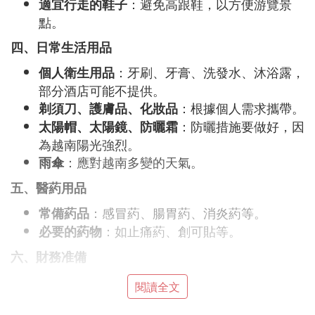
：避免高跟鞋，以方便游覽景
適宜行走的鞋子
點。
四、日常生活用品
：牙刷、牙膏、洗發水、沐浴露，
個人衛生用品
部分酒店可能不提供。
：根據個人需求攜帶。
剃須刀、護膚品、化妝品
：防曬措施要做好，因
太陽帽、太陽鏡、防曬霜
為越南陽光強烈。
：應對越南多變的天氣。
雨傘
五、醫葯用品
：感冒葯、腸胃葯、消炎葯等。
常備葯品
：如止痛葯、創可貼等。
必要的葯物
六、財務准備
：越南盾（VND），可在國內兌換或在越
現金
閱讀全文
南機場、便利店兌換。