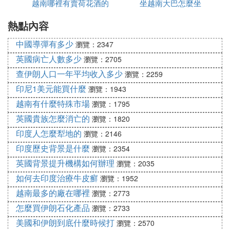
越南哪裡有賣荷花酒的
少錢
坐越南大巴怎麼坐
熱點內容
中國導彈有多少
瀏覽：2347
英國病亡人數多少
瀏覽：2705
查伊朗人口一年平均收入多少
瀏覽：2259
印尼1美元能買什麼
瀏覽：1943
越南有什麼特殊市場
瀏覽：1795
英國貴族怎麼消亡的
瀏覽：1820
印度人怎麼犁地的
瀏覽：2146
印度歷史背景是什麼
瀏覽：2354
英國背景提升機構如何辦理
瀏覽：2035
如何去印度治療牛皮癬
瀏覽：1952
越南最多的廠在哪裡
瀏覽：2773
怎麼買伊朗石化產品
瀏覽：2733
美國和伊朗到底什麼時候打
瀏覽：2570