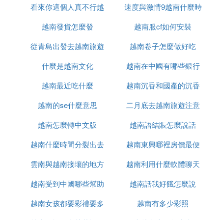
看來你這個人真不行越
速度與激情9越南什麼時
候能正常
越南發貨怎麼發
南語怎麼說
越南服cf如何安裝
候上映
從青島出發去越南旅遊
越南卷子怎麼做好吃
什麼是越南文化
怎麼辦
越南在中國有哪些銀行
越南最近吃什麼
越南沉香和國產的沉香
越南的se什麼意思
二月底去越南旅遊注意
什麼區別
越南怎麼轉中文版
越南語結賬怎麼說話
什麼
越南什麼時間分裂出去
越南東興哪裡房價最便
雲南與越南接壤的地方
的
越南利用什麼軟體聊天
宜
越南受到中國哪些幫助
有哪些
越南話我好餓怎麼說
越南女孩都要彩禮要多
越南有多少彩照