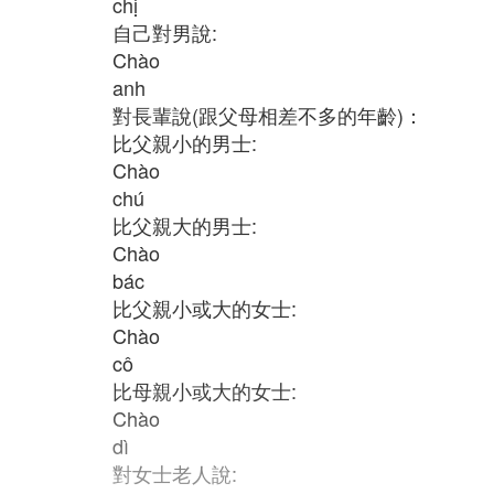
chị
自己對男說:
Chào
anh
對長輩說(跟父母相差不多的年齡)：
比父親小的男士:
Chào
chú
比父親大的男士:
Chào
bác
比父親小或大的女士:
Chào
cô
比母親小或大的女士:
Chào
dì
對女士老人說: