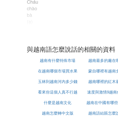
Cháu
chào
bà
(ạ)
對男士老人說:
Cháu
chào
ông
與越南語怎麼說話的相關的資料
(ạ)
除此之外，還有很多種說法的...
越南有什麼特殊市場
越南最多的廠在
在越南哪個市場買水果
蒙自哪裡有越南
㈢ 越南語"你好"怎麼說
玉林到越南河內多少錢
最便宜
越南哪裡的紅木
根據稱呼不同,時間不同你好的問候語有很
看來你這個人真不行越
速度與激情9越南
以下列舉例如:
早上好 chao buoi sang
什麼是越南文化
南語怎麼說
越南在中國有哪些
時候上映
中午好 chao buoi trua
越南怎麼轉中文版
越南語結賬怎麼