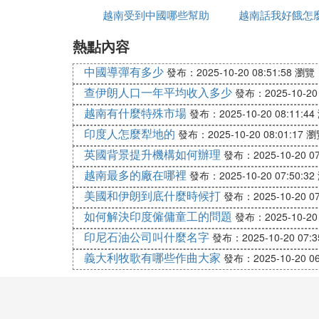
下午好 chao buoi chieu
越南受到中國哪些幫助
越南話我好餓怎
碰到一般的朋友的就說 chao ban碰到比你年幼
熱點內容
普通見面可以說 xin chao(發音近似與洗澡)
中國導彈有多少
發布：2025-10-20 08:51:58
瀏覽：
較好的哥們可以直接 chao+ 後面加上他的
查伊朗人口一年平均收入多少
發布：2025-10-20 
越南有什麼特殊市場
(3)越南語怎麼說話的擴展閱讀：
發布：2025-10-20 08:11:44
印度人怎麼犁地的
發布：2025-10-20 08:01:17
瀏
越南語學習技巧
英國背景提升機構如何辦理
發布：2025-10-20 07
越南語輔音 m n 發音要領 1)m 發音要
越南最多的廠在哪裡
發布：2025-10-20 07:50:32
發音部位：舌尖、上齒齦。 發音方法：舌尖
美國和伊朗到底什麼時候打
發布：2025-10-20 07
開口度：全開。 舌位：下降至最低位置，平放
如何解決印度僱傭童工的問題
發布：2025-10-20 
開口度：半閉，比a ，ă略小。 舌位： 舌根向
印尼石油公司叫什麼名字
發布：2025-10-20 07:3
舌尖、上齒齦。 發音方法：舌尖頂住上齒齦，然
義大利牧歌有哪些作曲大家
發布：2025-10-20 06
g、 ngh、 l 發音要領 1)nh 發
出。
nh: 舌面鼻音 2)ng(ngh) 發音部位：