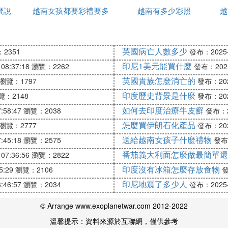
麼說
越南女孩都要彩禮要多
的
越南有多少彩照
宜
越
的可以叫 chao em碰到比你年長的 chao anh
少錢
英國病亡人數多少
2351
發布：2025-1
名字就可以了.
印尼1美元能買什麼
08:37:18
瀏覽：2262
發布：2025-
英國貴族怎麼消亡的
瀏覽：1797
發布：2025
印度歷史背景是什麼
覽：2148
發布：2025
如何去印度治療牛皮癬
:58:47
瀏覽：2038
發布：20
領 發音部位：雙唇。 發音方法：雙唇緊閉如發[b]，軟齶下垂
怎麼買伊朗石化產品
瀏覽：2777
發布：2025
緊貼上齒齦，軟齶下垂，聲帶顫動，氣流從鼻腔泄出 越南語發
送給越南女孩子什麼禮物
:45:18
瀏覽：2575
發布：
。 唇形：舒展。長度：a音長，ă音短。 2)ơ ，â。
番茄義大利面怎麼做最簡單還
07:36:56
瀏覽：2822
軟齶升起。唇形： 舒展。 長度： ơ 音長，â音短。 2、
印度沒有冰箱怎麼存放食物
5:29
瀏覽：2106
發
後驟然放開，氣流向外沖出。 t:清音 th:送氣音。đ:濁音
印尼地震了多少人
:46:57
瀏覽：2034
發布：2025-1
音部位：舌面、硬齶。 發音方法：舌面抵住硬齶，舌尖抵下齒背
© Arrange www.exoplanetwar.com 2012-2022
舌根、軟齶。 ng(ngh) ：舌根頂住下垂的軟齶，氣流從鼻腔
溫馨提示：資料來源於互聯網，僅供參考