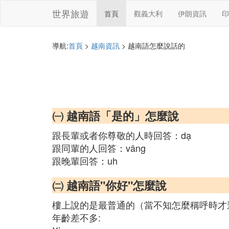
世界旅遊
首頁
觀義大利
伊朗資訊
印
導航:
首頁
>
越南資訊
> 越南語怎麼說話的
㈠ 越南語「是的」怎麼說
跟長輩或者你尊敬的人時回答：dạ
跟同輩的人回答：vâng
跟晚輩回答：uh
㈡ 越南語"你好"怎麼說
樓上說的是最普通的（當不知怎麼稱呼時才
年齡差不多: