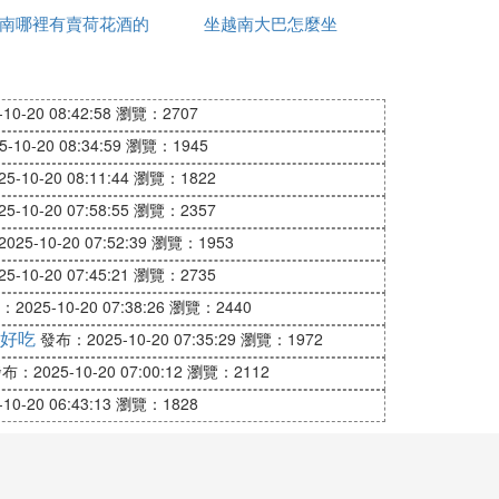
南哪裡有賣荷花酒的
有哪些
坐越南大巴怎麼坐
0-20 08:42:58
瀏覽：2707
10-20 08:34:59
瀏覽：1945
-10-20 08:11:44
瀏覽：1822
-10-20 07:58:55
瀏覽：2357
25-10-20 07:52:39
瀏覽：1953
，氣流從鼻腔泄出，是濁輔音。 2)n 發音要領
-10-20 07:45:21
瀏覽：2735
音2-1、越南語單母音發音要領 1)a，ă
2025-10-20 07:38:26
瀏覽：2440
好吃
發布：2025-10-20 07:35:29
瀏覽：1972
越南語輔音t、 th、 đ發音要領 發音部位：
布：2025-10-20 07:00:12
瀏覽：2112
 越南語入門教學2 3、越南語輔音 nh、 n
0-20 06:43:13
瀏覽：1828
，軟齶下降，口腔通道完全阻塞，氣流從鼻腔泄
出來。發這個音是清晰的。 3)l 發音部位：舌尖、