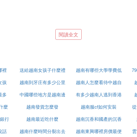
閱讀全文
哪裡
送給越南女孩子什麼禮
越南有哪些大學學費低
7
女孩
越南到牙庄有多少公里
物
越南人怎麼看待中越自
最多
中國哪些地方是越南邊
有多少越南人逃到香港
衛戰
多，
什麼
越南發貨怎麼發
境
越南服cf如何安裝
從
銀行
越南最近吃什麼
越南沉香和國產的沉香
說話
越南什麼時間分裂出去
越南東興哪裡房價最便
什麼區別
雲