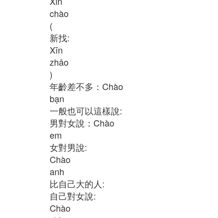
Xin
chào
(
新找:
Xīn
zhǎo
)
年齡差不多：Chào
bạn
一般也可以這樣說:
男對女說：Chào
em
女對男說:
Chào
anh
比自己大的人:
自己對女說:
Chào