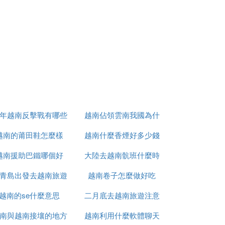
9年越南反擊戰有哪些
越南佔領雲南我國為什
越南的莆田鞋怎麼樣
人
越南什麼香煙好多少錢
麼未先進攻
越南援助巴鐵哪個好
大陸去越南骯班什麼時
青島出發去越南旅遊
越南卷子怎麼做好吃
候能正常
越南的se什麼意思
怎麼辦
二月底去越南旅遊注意
南與越南接壤的地方
越南利用什麼軟體聊天
什麼