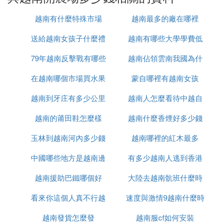
國也出現過有人非法收購虎皮虎骨虎牙最後獲刑的案
例，追查這些老虎製品的來源，十之八九都是越南。
越南有什麼特殊市場
越南最多的廠在哪裡
總之，越南民間非法圈養老虎並出售牟利行為，是一
送給越南女孩子什麼禮
越南有哪些大學學費低
條相當廣泛且龐大的產業鏈。
79年越南反擊戰有哪些
物
越南佔領雲南我國為什
目前，這兩名村民已因涉嫌非法飼養野生動物被捕。
在越南哪個市場買水果
人
蒙自哪裡有越南女孩
麼未先進攻
Ⅲ 瓚婂崡鍐滄潙鏈夊摢浜涘彲浠ヤ綋楠岀敯
越南到牙庄有多少公里
最便宜
越南人怎麼看待中越自
鍥鐢熸椿鐨勫湴鏂瑰煎緱鎺ㄨ崘錛
越南的莆田鞋怎麼樣
越南什麼香煙好多少錢
衛戰
瓚婂崡鍐滄潙鏈夎稿氬彲浠ヤ綋楠岀敯鍥鐢熸椿鐨勫
湴鏂瑰煎緱鎺ㄨ崘銆備互涓嬫槸鍏朵腑鍑犱釜鍊煎緱
玉林到越南河內多少錢
越南哪裡的紅木最多
涓鎻愮殑鍦版柟錛
中國哪些地方是越南邊
有多少越南人逃到香港
1. 娌沖唴鍛ㄨ竟鐨勪埂鏉戱細娌沖唴鏄瓚婂崡鐨勯栭
兘錛屼絾鍛ㄨ竟鍦板尯浠嶇劧淇濈暀鐫璁稿氫紶緇熺
越南援助巴鐵哪個好
境
大陸去越南骯班什麼時
殑鍐滄潙鏅瑙傘備緥濡傦紝浣嶄簬娌沖唴浠ュ寳綰80
看來你這個人真不行越
速度與激情9越南什麼時
候能正常
鍏閲岀殑鍙ゅ煄浼氬畨錛圚oi An錛夊懆杈瑰湴鍖猴
紝鏈夎稿氬彜鑰佺殑鏉戝簞鍜屽啘鐢幫紝娓稿㈠彲浠
越南發貨怎麼發
南語怎麼說
越南服cf如何安裝
候上映