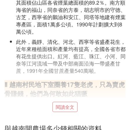
其面積佔山區各省煙葉總面積的89.2％。南方順
海省的福山，同奈省的方泰，胡志明市的守德、
古芝，西寧省的鵝油和安江、同塔等地建有煙葉
專產區，面積1萬多公頃。1990年計劃擴大到8
萬公頃。
此外，義靜、清化、河北、西寧等省盛產花生，
近年來種植面積和產量均有提高，全國各省市都
有花生提供出口。紅河、藍江、珠江、小河、同
奈等江河流域一帶及中部南面沿海一帶盛產甘
蔗，1991年全國甘蔗產量540萬噸。
Ⅱ 越南村民地下室圈養17隻老虎，只為賣虎
骨賺錢，他們為何敢如此猖獗
因為越南立法保護野生老虎的開始時間晚、立法執法
閱讀全文
力度不強，另外還存在著“圈養老虎合法”這樣的空子
可鑽。越南人不但有購買虎皮、虎骨以及老虎加工葯
品的習慣，還會將這些商品賣往他國，牟取利益。我
與越南開農場多少錢相關的資料