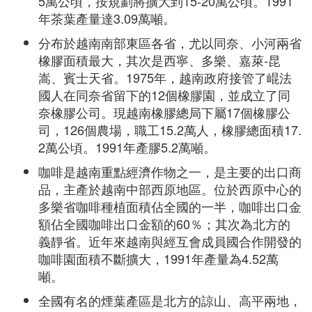
5萬公頃，按規劃將擴大到15-20萬公頃。1991
年茶葉產量達3.09萬噸。
分布於越南南部東區各省，尤以同奈、小河兩省
橡膠面積最大，其次是西寧、多樂、嘉萊-昆
嵩、賓士天省。1975年，越南政府接管了崐法
國人在同奈省留下的12個橡膠園，並成立了同
奈橡膠公司。現越南橡膠總局下屬17個橡膠公
司，126個農場，職工15.2萬人，橡膠總面積17.
2萬公頃。1991年產膠5.2萬噸。
咖啡是越南重點經濟作物之一，是主要的出口商
品，主產於越南中部西原地區。位於西原中心的
多樂省咖啡種植面積佔全國的一半，咖啡出口金
額佔全國咖啡出口金額的60％；其次為北方的
義靜省。近年來越南與經互會成員國合作開發的
咖啡園面積不斷擴大，1991年產量為4.52萬
噸。
全國有名的煙葉產區是北方的諒山、高平兩地，