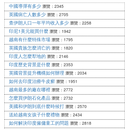
錛夊拰鑰佽楋紙Lao Cai錛夈傝繖浜涘湴鏂規湁璁稿
中國導彈有多少
瀏覽：2345
氭鐢板拰鑼跺洯錛屾父瀹㈠彲浠ュ緬姝ョ┛瓚婂北鍖
英國病亡人數多少
瀏覽：2705
猴紝嬈ｈ祻澹涓界殑鑷鐒墮庡厜錛岃繕鍙浠ュ弬瑙傚
綋鍦扮殑鍐滃朵箰錛屼綋楠屽啘鑰曟椿鍔ㄣ
查伊朗人口一年平均收入多少
瀏覽：2258
鎬葷殑鏉ヨ達紝瓚婂崡鍐滄潙鏈夎稿氬彲浠ヤ綋楠岀
印尼1美元能買什麼
瀏覽：1942
敯鍥鐢熸椿鐨勫湴鏂癸紝鏃犺烘槸鍦ㄦ渤鍐呭懆杈圭
越南有什麼特殊市場
瀏覽：1795
殑涔℃潙銆佷腑閮ㄩ珮鍘熷湴鍖虹殑涔℃潙銆佹箘
英國貴族怎麼消亡的
瀏覽：1820
鍏娌蟲祦鍩熺殑涔℃潙榪樻槸鍖楅儴灞卞尯鐨勪埂鏉
印度人怎麼犁地的
瀏覽：2146
戱紝閮借兘鎵懼埌閫傚悎鑷宸辯殑浣撻獙欏圭洰銆傝
印度歷史背景是什麼
瀏覽：2353
繖浜涘湴鏂逛笉浠呭彲浠ヨ╂父瀹浜茶韓鎰熷彈鍐滄
皯鐨勭敓媧伙紝榪樿兘嬈ｈ祻鍒拌秺鍗楃編涓界殑鑷
英國背景提升機構如何辦理
瀏覽：2034
鐒墮庡厜銆
如何去印度治療牛皮癬
瀏覽：1951
越南最多的廠在哪裡
瀏覽：2772
Ⅳ 為什麼福建省福清市設有越南華僑農場
怎麼買伊朗石化產品
瀏覽：2732
全國84個華僑農場中，有41個系五六十年代為安置馬
美國和伊朗到底什麼時候打
瀏覽：2570
來西亞、越南、印尼、緬甸、印度等國8萬多歸難僑
送給越南女孩子什麼禮物
瀏覽：2434
而設立的，有43個系七十年代末為安置越南難僑而設
如何解決印度僱傭童工的問題
瀏覽：2818
立