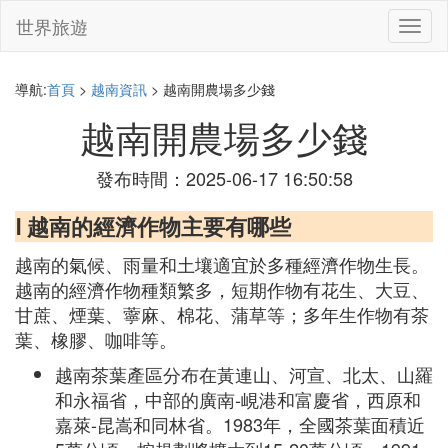
世界旅遊
切
換
導
航
導航:
首頁
>
越南資訊
> 越南開農場多少錢
越南開農場多少錢
發布時間：2025-06-17 16:50:58
Ⅰ 越南的經濟作物主要有哪些
越南的氣候、雨量和土壤適宜於多種經濟作物生長。
越南的經濟作物種類繁多，短期作物有花生、大豆、
甘蔗、煙葉、薴麻、棉花、蒲草等；多年生作物有茶
葉、橡膠、咖啡等。
越南茶葉產區分布在黃連山、河宣、北太、山羅
和永福省，中部的廣南-峴港和富慶省，西原和
嘉萊-昆嵩和同林省。1983年，全國茶葉面積近