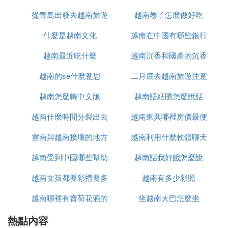
ュ弬瑙傚綋鍦扮殑鍐滃朵箰錛屼綋楠屽啘鑰曟椿鍔錛
屽搧灝濇柊椴滅殑鍐滀駭鍝併
從青島出發去越南旅遊
越南卷子怎麼做好吃
2. 涓閮ㄩ珮鍘熷湴鍖虹殑涔℃潙錛氳秺鍗椾腑閮ㄩ
什麼是越南文化
怎麼辦
越南在中國有哪些銀行
珮鍘熷湴鍖烘湁璁稿氱編涓界殑涔℃潙鏅瑙傦紝濡傚
ぇ鍙伙紙Dalat錛夊拰鈃╁垏錛圥han Thiet錛夈傝繖
越南最近吃什麼
越南沉香和國產的沉香
浜涘湴鏂規湁璁稿氬啘鍦哄拰鍐滅敯錛屾父瀹㈠彲浠
越南的se什麼意思
二月底去越南旅遊注意
什麼區別
ュ弬涓庣嶆嶈敩鑿溿佹按鏋滄垨鍏繪畺鍔ㄧ墿鐨勬椿
鍔錛屼翰韜浣撻獙鍐滄皯鐨勭敓媧匯
越南怎麼轉中文版
越南語結賬怎麼說話
什麼
3. 婀勫叕娌蟲祦鍩熺殑涔℃潙錛氳秺鍗楀崡閮ㄧ殑
婀勫叕娌蟲祦鍩熸槸涓涓鍐滀笟鍙戣揪鐨勫湴鍖猴紝
越南什麼時間分裂出去
越南東興哪裡房價最便
鏈夎稿氫埂鏉戝彲浠ヤ綋楠岀敯鍥鐢熸椿銆備緥濡傦
雲南與越南接壤的地方
的
越南利用什麼軟體聊天
宜
紝婀勫叕娌崇晹鐨勮儭蹇楁槑甯傚懆杈瑰湴鍖烘湁璁
稿氬啘鐢板拰娓旀潙錛屾父瀹㈠彲浠ュ弬瑙傚綋鍦扮
越南受到中國哪些幫助
有哪些
越南話我好餓怎麼說
殑鍐滅敯錛屼簡瑙ｆ按紼葷嶆嶇殑榪囩▼錛岃繕鍙浠
越南女孩都要彩禮要多
越南有多少彩照
ヤ箻鑸規父瑙堟箘鍏娌籌紝嬈ｈ祻緹庝附鐨勮嚜鐒墮
庡厜銆
越南哪裡有賣荷花酒的
少錢
坐越南大巴怎麼坐
4. 鍖楅儴灞卞尯鐨勪埂鏉戱細瓚婂崡鍖楅儴灞卞尯鏈
夎稿氱編涓界殑涔℃潙鏅瑙傦紝濡傛矙鍧濓紙Sapa
熱點內容