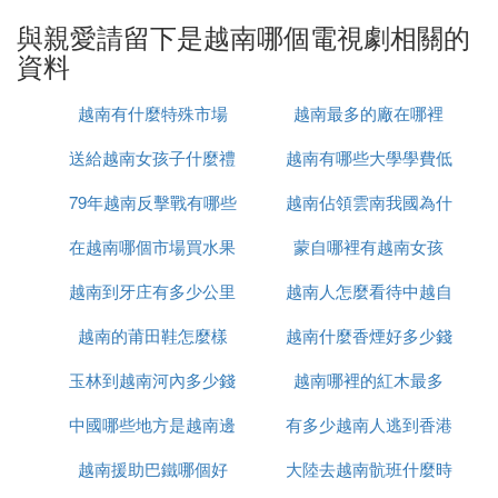
m
與親愛請留下是越南哪個電視劇相關的
27 Jaws 1975 大白鯊 $470.6 m
資料
28 Mission: Impossible 1996 碟中諜 $467.0 m
29 Pretty Woman 1990 漂亮女人 $463.4 m
越南有什麼特殊市場
越南最多的廠在哪裡
30 The Matrix 1999 黑客帝國 $456.5 m
送給越南女孩子什麼禮
越南有哪些大學學費低
31 Gladiator 2000 角鬥士 $456.2 m
32 Pearl Harbor 2001 珍珠港 $450.5 m
79年越南反擊戰有哪些
物
越南佔領雲南我國為什
33 Tarzan 1999 泰山 $435.3 m
34 The Mummy Returns 2001 木乃伊回歸 $430.0 m
在越南哪個市場買水果
人
蒙自哪裡有越南女孩
麼未先進攻
35 Cast Away 2000 荒島餘生 $424.3 m
越南到牙庄有多少公里
最便宜
越南人怎麼看待中越自
36 Dances With Wolves 1990 與狼共舞 $424.2 m
37 Mrs. Doubtfire 1993 窈窕奶爸 $423.2 m
越南的莆田鞋怎麼樣
越南什麼香煙好多少錢
衛戰
38 The Mummy 1999 木乃伊 $413.3 m
玉林到越南河內多少錢
越南哪裡的紅木最多
39 Batman 1989 蝙蝠俠 $413.2 m
40 Rain Man 1988 雨人 $412.8 m
中國哪些地方是越南邊
有多少越南人逃到香港
41 The Bodyguard 1992 保鏢 $410.9 m
42 Gone With the Wind 1939 亂世佳人 $390.6 m
越南援助巴鐵哪個好
境
大陸去越南骯班什麼時
43 Robin Hood: Prince Of Thieves 1991 羅賓漢 $39