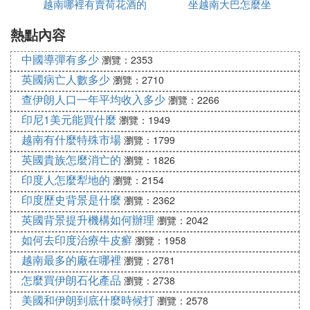
越南哪裡有賣荷花酒的
少錢
坐越南大巴怎麼坐
59 Toy Story 1995 玩具總動員 $358.8 m
熱點內容
60 The Flintstones 1994 新聰明笨伯 $358.5 m
61 A Bug[*]s Life 1998 蟲蟲總動員 $358.0 m
中國導彈有多少
瀏覽：2353
62 Basic Instinct 1992 本能 $352.7 m
英國病亡人數多少
瀏覽：2710
63 The World is Not Enough 1999 黑日危機 $352.0
查伊朗人口一年平均收入多少
瀏覽：2266
m
64 Goldeneye 1995 黃金眼 $351.5 m
印尼1美元能買什麼
瀏覽：1949
65 Back to the Future 1985 回到未來 $350.6 m
越南有什麼特殊市場
瀏覽：1799
66 Seven 1995 七宗罪 $350.1 m
英國貴族怎麼消亡的
瀏覽：1826
67 Hannibal 2001 漢你伯 $350.1 m
印度人怎麼犁地的
瀏覽：2154
68 Who Framed Roger Rabbit 1988 誰陷害了兔子羅
印度歷史背景是什麼
瀏覽：2362
傑 $349.2 m
英國背景提升機構如何辦理
瀏覽：2042
69 Deep Impact 1998 天地大沖撞 $348.8 m
如何去印度治療牛皮癬
70 American Beauty 1999 美國美人 $348.1 m
瀏覽：1958
71 Dinosaur 2000 恐龍 $347.8 m
越南最多的廠在哪裡
瀏覽：2781
72 Pocahontas 1995 風中奇緣 $347.2 m
怎麼買伊朗石化產品
瀏覽：2738
73 Tomorrow Never Dies 1997 明日帝國 $346.6 m
美國和伊朗到底什麼時候打
瀏覽：2578