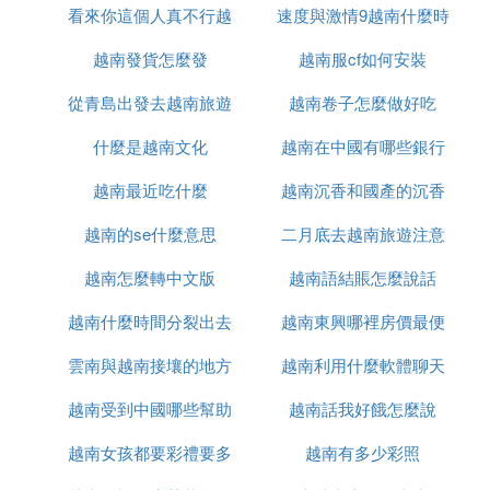
看來你這個人真不行越
速度與激情9越南什麼時
候能正常
0.5 m
44 Grease 1978 油脂 $386.5 m
越南發貨怎麼發
南語怎麼說
越南服cf如何安裝
候上映
45 Monsters Inc. 2001 怪物公司 $384.1 m
從青島出發去越南旅遊
越南卷子怎麼做好吃
46 Raiders of the Lost Ark 1981 奪寶奇兵 $383.9 m
47 Godzilla 1998 格斯拉 $376.0 m
什麼是越南文化
怎麼辦
越南在中國有哪些銀行
48 What Women Want 2000 女人百分百 $372.3 m
49 Beauty and the Beast 1991 美女與野獸 $371.3 m
越南最近吃什麼
越南沉香和國產的沉香
50 The Fugitve 1993 亡命天涯 $368.9 m
越南的se什麼意思
二月底去越南旅遊注意
什麼區別
51 True Lies 1994 真實的謊言 $365.3 m
52 Die Hard: With a Vengeance 虎膽龍威III 1995 $3
越南怎麼轉中文版
越南語結賬怎麼說話
什麼
65.0 m
越南什麼時間分裂出去
越南東興哪裡房價最便
53 Ocean[*]s Eleven 11羅漢 2001 $364.8 m
54 Jurassic Park III 2001 侏羅紀公園III $364.2 m
雲南與越南接壤的地方
的
越南利用什麼軟體聊天
宜
55 Notting Hill 諾丁山 1999 $363.1 m
56 There[*]s Something About Mary 1998 哈啦瑪麗
越南受到中國哪些幫助
有哪些
越南話我好餓怎麼說
$360.1 m
越南女孩都要彩禮要多
越南有多少彩照
57 The Exorcist 1973 驅魔人 $359.9 m
58 Planet of the Apes 2001 人猿猩球 $358.9 m