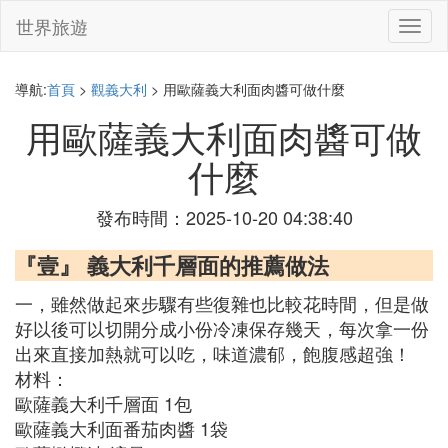
世界旅遊
切
換
導
航
導航:
首頁
>
觀義大利
> 用歐薩義大利面肉醬可做什麼
用歐薩義大利面肉醬可做
什麼
發布時間：2025-10-20 04:38:40
『壹』 義大利千層面的推薦做法
一，雖然做起來步驟有些復雜也比較花時間，但是做
好以後可以切開分成小份冷凍保存幾天，每次拿一份
出來直接加熱就可以吃，味道濃郁，飽腹感超強！
材料：
歐薩義大利千層面 1包
歐薩義大利面番茄肉醬 1袋