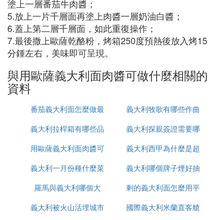
塗上一層番茄牛肉醬；
5.放上一片千層面再塗上肉醬一層奶油白醬；
6.蓋上第二層千層面，如此重復操作；
7.最後撒上歐薩乾酪粉，烤箱250度預熱後放入烤15
分鍾左右，美味即可呈現。
與用歐薩義大利面肉醬可做什麼相關的
資料
番茄義大利面怎麼做最
義大利牧歌有哪些作曲
義大利拉桿箱有哪些品
簡單還好吃
義大利探親簽證需要哪
大家
用歐薩義大利面肉醬可
牌
義大利西甲為什麼是超
些
義大利一月份種什麼菜
做什麼
義大利哪個牌子煙好抽
級甲
羅馬與義大利哪個大
剩的義大利面怎麼用平
義大利被火山活埋城市
國際義大利米蘭直客艙
底鍋加熱