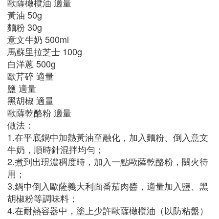
歐薩橄欖油 適量
黃油 50g
麵粉 30g
意文牛奶 500ml
馬蘇里拉芝士 100g
白洋蔥 500g
歐芹碎 適量
鹽 適量
黑胡椒 適量
歐薩乾酪粉 適量
做法：
1.在平底鍋中加熱黃油至融化，加入麵粉、倒入意文
牛奶，順時針混拌均勻；
2.煮到出現濃稠度時，加入一點歐薩乾酪粉，關火待
用；
3.鍋中倒入歐薩義大利面番茄肉醬，適量加入鹽、黑
胡椒粉等調味料；
4.在耐熱容器中，塗上少許歐薩橄欖油（以防粘盤）