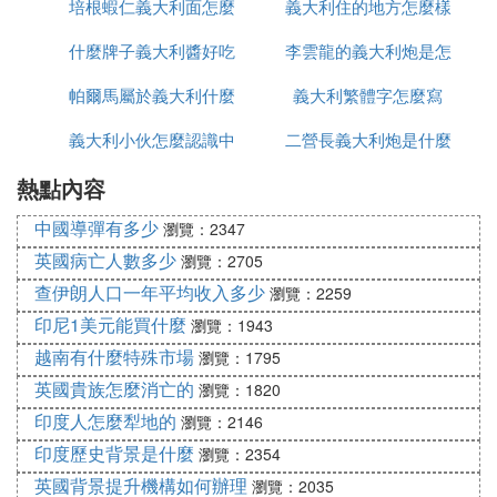
培根蝦仁義大利面怎麼
義大利住的地方怎麼樣
法語怎麼說
什麼牌子義大利醬好吃
做
李雲龍的義大利炮是怎
帕爾馬屬於義大利什麼
義大利繁體字怎麼寫
麼發射
義大利小伙怎麼認識中
區
二營長義大利炮是什麼
熱點內容
國人
型號
中國導彈有多少
瀏覽：2347
英國病亡人數多少
瀏覽：2705
查伊朗人口一年平均收入多少
瀏覽：2259
印尼1美元能買什麼
瀏覽：1943
越南有什麼特殊市場
瀏覽：1795
英國貴族怎麼消亡的
瀏覽：1820
印度人怎麼犁地的
瀏覽：2146
印度歷史背景是什麼
瀏覽：2354
英國背景提升機構如何辦理
瀏覽：2035