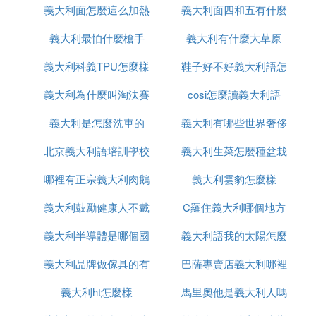
義大利面怎麼這么加熱
叫什麼
義大利面四和五有什麼
是什麼意思
義大利最怕什麼槍手
義大利有什麼大草原
區別
義大利科義TPU怎麼樣
鞋子好不好義大利語怎
義大利為什麼叫淘汰賽
cosi怎麼讀義大利語
麼說
義大利是怎麼洗車的
之王
義大利有哪些世界奢侈
北京義大利語培訓學校
義大利生菜怎麼種盆栽
品牌
哪裡有正宗義大利肉鵝
有哪些
義大利雲豹怎麼樣
義大利鼓勵健康人不戴
苗出售嗎
C羅住義大利哪個地方
義大利半導體是哪個國
口罩這什麼操作
義大利語我的太陽怎麼
義大利品牌做傢具的有
家的
巴薩專賣店義大利哪裡
寫
義大利ht怎麼樣
哪些品牌
馬里奧他是義大利人嗎
有