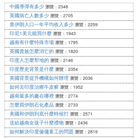
中國導彈有多少
師的陪同下，我們步行參觀了班菲獨特的酒杯、酒瓶
瀏覽：2348
博物館、酒窖、品酒屋，然後，私人直升機將我們送
英國病亡人數多少
瀏覽：2705
上天空，以最為完美的方式俯瞰班菲近3000公頃的葡
查伊朗人口一年平均收入多少
瀏覽：2259
萄庄園。灰品樂（Pinot Grigio）、霞多麗（Chardon
印尼1美元能買什麼
瀏覽：1943
nay）、常相思（Sauvighon Blanc）、赤霞珠（Cab
越南有什麼特殊市場
瀏覽：1795
ernet Sauvignon）、美樂（Merlot）、西拉（Syra
英國貴族怎麼消亡的
瀏覽：1820
h），這些國際知名的葡萄品種在這兒應有盡有。天
印度人怎麼犁地的
瀏覽：2146
空暗淡成琥珀色，行程在我們的驚呼中結束。螺旋槳
產生的風讓所有女士裙腳飛揚，緩緩走下直升機，沿
印度歷史背景是什麼
瀏覽：2354
著紅地毯走向班菲城堡，我們的私人晚宴正式開始。
英國背景提升機構如何辦理
瀏覽：2036
歷史古堡，微微清風，美酒醇香，音樂奏響，所有人
如何去印度治療牛皮癬
瀏覽：1952
都沉醉在這場迷人的晚宴中忘乎了自我。
越南最多的廠在哪裡
瀏覽：2774
旅程結束後，我們在訂單中除了對Banfi、Gallo、Pal
怎麼買伊朗石化產品
瀏覽：2733
m Bay的維續，還增加了新的進口品牌Fosters。
美國和伊朗到底什麼時候打
瀏覽：2571
評價
送給越南女孩子什麼禮物
瀏覽：2436
HT公司HR經理評價說：「此次行程設計非常獨特，
如何解決印度僱傭童工的問題
瀏覽：2819