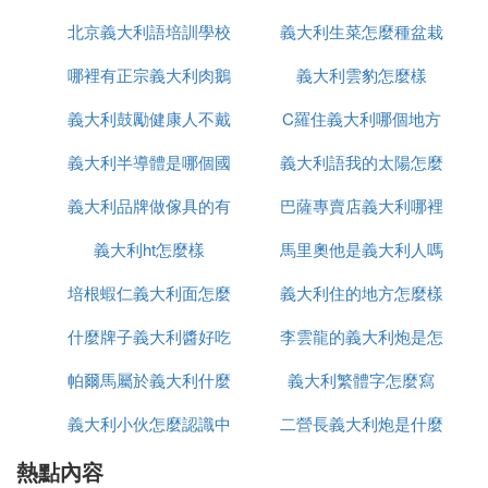
北京義大利語培訓學校
義大利生菜怎麼種盆栽
品牌
團員體驗
哪裡有正宗義大利肉鵝
有哪些
義大利雲豹怎麼樣
義大利這個國家, 從北到南，從丘陵到山區，甚至在
那些特別小的海島上，葡萄樹就是特有的一道風景，
義大利鼓勵健康人不戴
苗出售嗎
C羅住義大利哪個地方
葡萄酒是義大利每處陽光和土壤賜予他們的瓊漿，讓
我們艷羨不已。
義大利半導體是哪個國
口罩這什麼操作
義大利語我的太陽怎麼
在整個行程中，組織者的安排無可挑剔。出發前我們
義大利品牌做傢具的有
家的
巴薩專賣店義大利哪裡
寫
每人收到來自夢幻義大利的CEO，Giorgio Dell』Arti
no的郵件，告訴我們應該准備的衣服，並註明男士帶
義大利ht怎麼樣
哪些品牌
馬里奧他是義大利人嗎
有
上一套西服，女士需要一套晚禮服，告知我們每個住
培根蝦仁義大利面怎麼
義大利住的地方怎麼樣
法語怎麼說
宿城堡和酒店的設施。並附上一份無比精美詳盡的10
天行程，裡面甚至有所有地點的聯系方式。在米蘭機
什麼牌子義大利醬好吃
做
李雲龍的義大利炮是怎
場，一個高大英俊的義大利男人展開雙臂迎接我們，
詫異半天，才知道是Giorgio本人。
帕爾馬屬於義大利什麼
義大利繁體字怎麼寫
麼發射
10天的葡萄酒旅，讓所有人都沉浸在醉人的氣息中，
義大利小伙怎麼認識中
區
二營長義大利炮是什麼
而最讓我們難忘的便是班菲城堡的特殊安排。清晨我
們在托斯卡納醉人的空氣中醒來，一杯卡布吉諾和美
熱點內容
國人
型號
味的牛角麵包後我們開往Montalcino鎮。在專業品酒