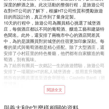
深度的醉酒之旅。此次活動的整個行程，是旅遊公司
在對HT公司的了解下，根據HT公司性質和獎勵旅遊
目的而設計的，真正作到了量身定製。
10天的行程中，旅遊公司為團員精心挑選了城堡酒
庄，每個酒庄都以不同的葡萄酒、釀造工藝和建築特
色聞名。此外，還安排了兩晚市中心的酒店間差其
中，為的是讓團員對於城堡的住宿更加印象深刻。每
餐的菜式與葡萄酒都是精心搭配。除了大型酒庄，還
安排了小村莊里的特色餐廳，他們都有自家釀造的葡
萄酒，別有風味。
為了給所有團員一次銘記一生的旅遊體驗，旅遊公司
安排了一場屬於HT的私人城堡酒會，並用直升飛機
將所有的團員運送至酒會舉辦地：Castello Banfi（班
菲城堡）。
閱讀全文
行程安排
獎勵團成員從美國費城出發到達米蘭國際機場，另所
與義大利ht怎麼樣相關的資料
有人吃驚的是，在機場迎接他們的不是導游，而是旅