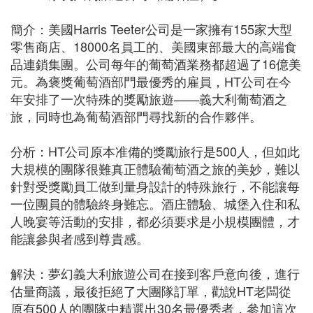
簡介：美國Harris Teeter公司是一家擁有155家大型
零售商店、18000名員工的、美國東部最大的高端食
品連鎖集團。公司每年的葡萄酒業務都超過了16億美
元。為褒獎葡萄酒部門最優秀的雇員，HT公司在今
年安排了一次特殊的獎勵旅遊——義大利葡萄酒之
旅，同時也為葡萄酒部門尋找新的合作夥伴。
分析：HT公司原本准備的獎勵旅行是500人，但如此
大規模的團隊很難真正體驗葡萄酒之旅的美妙，難以
針對受獎勵員工做到量身設計的特殊旅行，不能讓每
一位團員的體驗終身難忘。酒庄體驗、城堡入住和私
人晚宴等活動的安排，都必須要求是小規模團體，才
能讓參與者感到尊貴感。
解決：夢幻義大利旅遊公司在接到客戶意向後，進行
估量商議，最後拒絕了大團隊訂單，勸說HT老闆從
原有500人的團隊中精選出30名最優秀者，參加這次