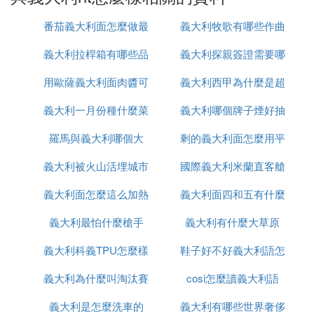
遊公司的CEO。作為葡萄酒領域的資深專家，他一路
番茄義大利面怎麼做最
義大利牧歌有哪些作曲
為成員解釋義大利的葡萄酒文化，豪華賓士大巴車身
上是葡萄、水晶杯、城堡酒庄的圖案和HT公司的標
義大利拉桿箱有哪些品
簡單還好吃
義大利探親簽證需要哪
大家
志，在所有人的注視中開往Verona(維羅納)——羅密
用歐薩義大利面肉醬可
牌
義大利西甲為什麼是超
些
歐與茱麗葉的故鄉以及義大利最重要規模最大的國際
葡萄酒與烈酒展Vinitaly的舉辦地。兩者加在一起造就
義大利一月份種什麼菜
做什麼
義大利哪個牌子煙好抽
級甲
了Verona醉人而浪漫的魅力。
成員受到Andrea Sardori——Sardori酒庄庄園主的熱
羅馬與義大利哪個大
剩的義大利面怎麼用平
情擁抱，Parmigiano工廠主人的熱情款待，還有Gab
義大利被火山活埋城市
國際義大利米蘭直客艙
底鍋加熱
biano城堡、里奧那多達芬奇酒窖、Monterutoli酒
庄……。
義大利面怎麼這么加熱
叫什麼
義大利面四和五有什麼
是什麼意思
組織方為團員安排了浪漫的Verona之旅，在茱麗葉的
義大利最怕什麼槍手
義大利有什麼大草原
區別
窗下品嘗葡萄酒；充滿藝術氣息的佛羅倫薩之旅，在
米開朗琪羅的大衛雕像前駐足驚嘆；感受歷史沉澱的
義大利科義TPU怎麼樣
鞋子好不好義大利語怎
羅馬之旅，卡拉卡拉浴場、古羅馬競技場、數之不盡
的古跡，做客美國大使館；以及托斯卡納靜謐安詳的
義大利為什麼叫淘汰賽
cosi怎麼讀義大利語
麼說
美麗小鎮，嘗試最傳統的托斯卡納美食，品嘗家釀的
義大利是怎麼洗車的
之王
義大利有哪些世界奢侈
葡萄酒。