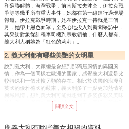
和蘇聯解體，海灣戰爭，前南斯拉夫沖突，伊拉克戰
爭等等幾乎所有重大事件，她都在第一線進行過現場
報道。伊拉克戰爭時期，她在伊拉克一待就是三個
月，她帶上黑色面罩，全身心地投入到新聞采訪中，
其采訪對象從計程車司機到宗教領袖，什麼人都有。
義大利人稱她為「紅色的莉莉」。
2. 義大利都有哪些美艷的女明星
說到義大利，大家總是會想到那獨居風情的異國風
情，作為一個同樣在歐洲的國家，感覺義大利還是比
較特殊和一個比較另類的存在。相比於法國的浪漫和
英國的優雅德國的嚴肅，義大利多了一點更加熱情的
異域風情，想到義大利可能就想到了多姿多彩又美味
的披薩，或者是威尼斯水城的慢節奏。同樣，義大利
閱讀全文
的美人也是別具風情。
01、莫妮卡•貝魯奇。
與義大利有哪些美女相關的資料
說到義大利的明艷女明星，怎麼能少得了莫妮卡•貝