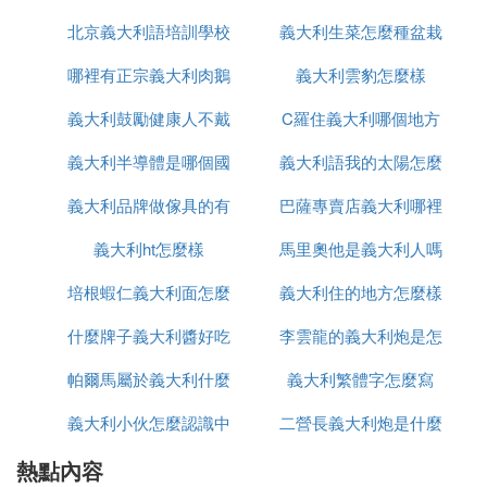
卡·阿爾芭 、安妮海瑟薇（Anne Hathaway） 、Riha
nna 、蘇菲瑪索 、Kat Dennings、費雯麗。
北京義大利語培訓學校
義大利生菜怎麼種盆栽
品牌
莫妮卡•貝魯奇，義大利人，出生於1964年，在一個
哪裡有正宗義大利肉鵝
有哪些
義大利雲豹怎麼樣
名為卡斯得洛城的義大利小村莊長大，以模特身份出
道，2000年出演電影《西西里的美麗傳說》中的美麗
義大利鼓勵健康人不戴
苗出售嗎
C羅住義大利哪個地方
少婦瑪琳娜而在國際享有盛譽，更被稱謂是義大利送
義大利半導體是哪個國
口罩這什麼操作
義大利語我的太陽怎麼
給世界影壇的禮物，是義大利國寶級演員。 有人說
她擁有世界上最美的唇形、最美的胸型、最美的臀
義大利品牌做傢具的有
家的
巴薩專賣店義大利哪裡
寫
型、最美的腿型，也有人說她是人間尤物，美得“不
義大利ht怎麼樣
哪些品牌
馬里奧他是義大利人嗎
有
可方物”，甚至讓人窒息……或許這樣的贊美帶著大
量的慾望，但用來誇她一點都不過分。
培根蝦仁義大利面怎麼
義大利住的地方怎麼樣
法語怎麼說
後來又看了《亂世佳人》，天哪，簡直要迷死她了好
什麼牌子義大利醬好吃
做
李雲龍的義大利炮是怎
嗎！這是一部彩色電影，裡面的衣服每一件都精美非
常，尤其是我最喜歡她那條參加聚會的猩紅色裙子和
帕爾馬屬於義大利什麼
義大利繁體字怎麼寫
麼發射
那條用墨綠色窗簾做的裙子了，完全襯托出她膚白如
義大利小伙怎麼認識中
區
二營長義大利炮是什麼
雪。費雯麗把少女的嬌俏、任性、驕傲、堅強都演繹
的惟妙惟肖！就是抬頭紋有些嚴重，不過絲毫不影響
熱點內容
國人
型號
美貌的啊。