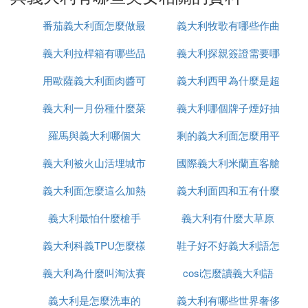
魯奇呢？大家都聽過或者看過或者了解過一部電影片
番茄義大利面怎麼做最
義大利牧歌有哪些作曲
段，那就是《西西里的美麗傳說》。莫妮卡•貝魯奇
作為這部義大利風情的電影的女主角，讓我們在欣賞
義大利拉桿箱有哪些品
簡單還好吃
義大利探親簽證需要哪
大家
了優美的風景之外更看到了義大利美女的風情。一開
始一頭黑發的她已經很美了，作為老師的她有著優雅
用歐薩義大利面肉醬可
牌
義大利西甲為什麼是超
些
知性和溫婉的美，到後面被環境所左右的她長發剪
義大利一月份種什麼菜
做什麼
義大利哪個牌子煙好抽
級甲
短，再染成惹眼的紅色，穿著性感又魅惑的衣服走在
街上時，男人看她是渴望，女人看她是嫉妒，點煙時
羅馬與義大利哪個大
剩的義大利面怎麼用平
的打火機和她落下的淚，絕對是最經典的一幕。她的
義大利被火山活埋城市
國際義大利米蘭直客艙
底鍋加熱
性感美艷是含蓄的，同時又是讓人不能忘記的。
義大利面怎麼這么加熱
叫什麼
義大利面四和五有什麼
是什麼意思
義大利一直是一個充滿美麗和風情的國家，而這個國
家的知名女明星也是如同這個國家一樣有風情，美麗
義大利最怕什麼槍手
義大利有什麼大草原
區別
而美艷，帶給我們很多經典的形象。
義大利科義TPU怎麼樣
鞋子好不好義大利語怎
3. 有哪些氣質超群的女明星
義大利為什麼叫淘汰賽
cosi怎麼讀義大利語
麼說
歐美有氣質超群的女明星有：莫妮卡•貝魯奇、傑西
義大利是怎麼洗車的
之王
義大利有哪些世界奢侈