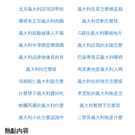
a)：首府－的里雅斯特，面積：7845平方千米，人口
約123.5萬，下轄4個省；
北京義大利語培訓學校
義大利生菜怎麼種盆栽
品牌
8、艾米利亞-羅馬涅大區(Emilia-Romagna)：首府－
哪裡有正宗義大利肉鵝
有哪些
義大利雲豹怎麼樣
博洛尼亞，面積：22451.29平方千米，人口約444.3
萬，下轄9個省；
義大利鼓勵健康人不戴
苗出售嗎
C羅住義大利哪個地方
9、托斯卡納大區(Toscana)：首府－佛羅倫薩，面
義大利半導體是哪個國
口罩這什麼操作
義大利語我的太陽怎麼
積：22994平方千米，人口約373.5萬，下轄10個
省；
義大利品牌做傢具的有
家的
巴薩專賣店義大利哪裡
寫
10、翁布里亞大區(Umbria)：首府－佩魯賈，面積：
8456平方千米，人口約90.8萬，下轄2個省；
義大利ht怎麼樣
哪些品牌
馬里奧他是義大利人嗎
有
11、馬爾凱大區(Marche)：首府－安科納，面積：93
培根蝦仁義大利面怎麼
義大利住的地方怎麼樣
法語怎麼說
66平方千米，人口約156萬，下轄5個省；
12、拉齊奧大區(Lazio)：首府－羅馬，面積：17236
什麼牌子義大利醬好吃
做
李雲龍的義大利炮是怎
平方千米，人口約575萬，下轄5個省；
帕爾馬屬於義大利什麼
義大利繁體字怎麼寫
麼發射
13、莫利塞大區(Molise)：首府－坎波巴索，面積：4
438平方千米，人口約32萬，下轄2個省；
義大利小伙怎麼認識中
區
二營長義大利炮是什麼
14、阿布魯佐大區(Abruzzo)：首府－拉奎拉，面
積：10735平方千米，人口約134.3萬，下轄4個省；
熱點內容
國人
型號