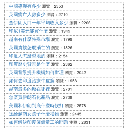
15、坎帕尼亞大區(Campania)：首府－那不勒斯，
中國導彈有多少
瀏覽：2353
面積：13590平方千米，人口約583.5萬，下轄5個
英國病亡人數多少
瀏覽：2710
省；
查伊朗人口一年平均收入多少
16、普利亞大區(Puglia)：首府－巴里，面積：1935
瀏覽：2266
8平方千米，人口約409萬，下轄6個省；
印尼1美元能買什麼
瀏覽：1949
17、巴西利卡塔大區(Basilicata)：首府－波坦察，面
越南有什麼特殊市場
瀏覽：1799
積：9992平方千米，人口約56.7萬，下轄2個省；
英國貴族怎麼消亡的
瀏覽：1826
18、卡拉布里亞大區(Calabria)：首府－卡坦扎羅，
印度人怎麼犁地的
瀏覽：2154
面積：15078平方千米，人口約201萬，下轄5個省；
印度歷史背景是什麼
瀏覽：2362
19、西西里大區(Sicilia)：首府－巴勒莫，面積：257
英國背景提升機構如何辦理
11平方千米，人口約504.88萬，下轄9個省；
瀏覽：2042
20、撒丁大區(Sardegna)：首府－卡利亞里，面積：
如何去印度治療牛皮癬
瀏覽：1958
24090平方千米，人口約167.54萬，下轄8個省。
越南最多的廠在哪裡
瀏覽：2781
怎麼買伊朗石化產品
瀏覽：2738
❸ 義大利有多少個城市
美國和伊朗到底什麼時候打
瀏覽：2578
20個。義大利里城市分別有佛羅倫薩、米蘭、羅馬、
送給越南女孩子什麼禮物
瀏覽：2445
威尼斯、那不勒斯、都靈、博洛尼亞、熱那亞、卡塔
如何解決印度僱傭童工的問題
瀏覽：2831
尼亞、巴勒莫、巴里、西西里島、布雷西亞、維羅