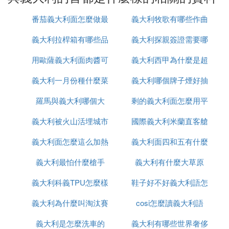
一、共有20行政區（相當於我國的省）。
二、義大利共和國：簡稱義大利，首都羅馬，國土面
番茄義大利面怎麼做最
義大利牧歌有哪些作曲
積301333平方公里，人口總數約6080萬，行政劃分
為20個區（相當於我國的省），分別為：
義大利拉桿箱有哪些品
簡單還好吃
義大利探親簽證需要哪
大家
1、皮埃蒙特大區（Piemonte）：首府－都靈，面
用歐薩義大利面肉醬可
牌
義大利西甲為什麼是超
些
積：25399平方千米，人口約446萬。下轄8個省；：
2、瓦萊達奧斯塔大區（Valle d'；Aosta）：首府－
義大利一月份種什麼菜
做什麼
義大利哪個牌子煙好抽
級甲
奧斯塔，面積：3263平方千米，人口約12.8萬；
羅馬與義大利哪個大
剩的義大利面怎麼用平
3、利古里亞大區(Liguria)：首府－熱那亞，面積：5
422平方千米，人口約161.7萬。下轄4個省；
義大利被火山活埋城市
國際義大利米蘭直客艙
底鍋加熱
4、倫巴第大區(Lombardia)：首府－米蘭，面積：23
844平方千米，人口約995萬，下轄12個省；
義大利面怎麼這么加熱
叫什麼
義大利面四和五有什麼
是什麼意思
5、特倫蒂諾-上阿迪傑大區(Trentino-Alto Adige)：首
義大利最怕什麼槍手
義大利有什麼大草原
區別
府－特倫托，面積：13607平方千米，人口約103.7
萬，下轄2個省；
義大利科義TPU怎麼樣
鞋子好不好義大利語怎
6、威內託大區(Veneto)：首府－威尼斯，面積：183
義大利為什麼叫淘汰賽
cosi怎麼讀義大利語
麼說
65平方千米，人口約494.6萬，下轄7個省；
7、弗留利-威尼斯朱利亞大區(Friuli-Venezia Giuli
義大利是怎麼洗車的
之王
義大利有哪些世界奢侈