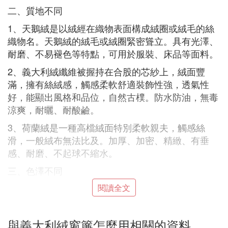
二、質地不同
1、天鵝絨是以絨經在織物表面構成絨圈或絨毛的絲
織物名。天鵝絨的絨毛或絨圈緊密聳立。具有光澤、
耐磨、不易褪色等特點，可用於服裝、床品等面料。
2、義大利絨纖維被握持在合股的芯紗上，絨面豐
滿，擁有絲絨感，觸感柔軟舒適裝飾性強，透氣性
好，能顯出風格和品位，自然古樸。防水防油，無毒
涼爽，耐曬、耐酸鹼。
3、荷蘭絨是一種高檔絨面特別柔軟親夫，觸感絲
滑，一般絨布無法比及。加厚、加密、精緻、有垂
感、耐磨、不起球不縮水。
三、色澤不同
1、天鵝絨屬於啞光，原料採用的為22～30繭甲級原
閱讀全文
絲，也採用蠶絲為經，棉紗為緯交織的「地」。以蠶
絲或人造絲起絨圈。經絲和緯絲都先經脫膠或半脫
與義大利絨窗簾怎麼用相關的資料
膠、染色，加拈後織造。