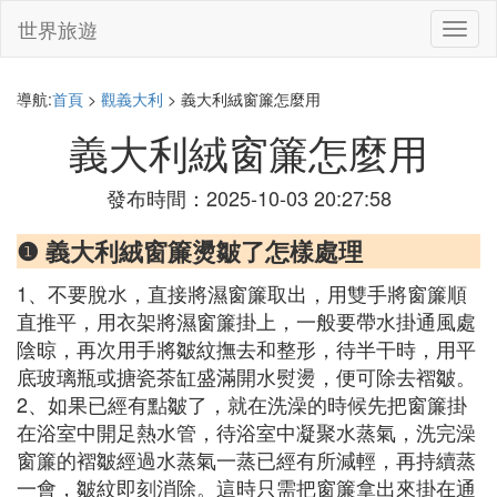
世界旅遊
切
換
導
航
導航:
首頁
>
觀義大利
> 義大利絨窗簾怎麼用
義大利絨窗簾怎麼用
發布時間：2025-10-03 20:27:58
❶ 義大利絨窗簾燙皺了怎樣處理
1、不要脫水，直接將濕窗簾取出，用雙手將窗簾順
直推平，用衣架將濕窗簾掛上，一般要帶水掛通風處
陰晾，再次用手將皺紋撫去和整形，待半干時，用平
底玻璃瓶或搪瓷茶缸盛滿開水熨燙，便可除去褶皺。
2、如果已經有點皺了，就在洗澡的時候先把窗簾掛
在浴室中開足熱水管，待浴室中凝聚水蒸氣，洗完澡
窗簾的褶皺經過水蒸氣一蒸已經有所減輕，再持續蒸
一會，皺紋即刻消除。這時只需把窗簾拿出來掛在通