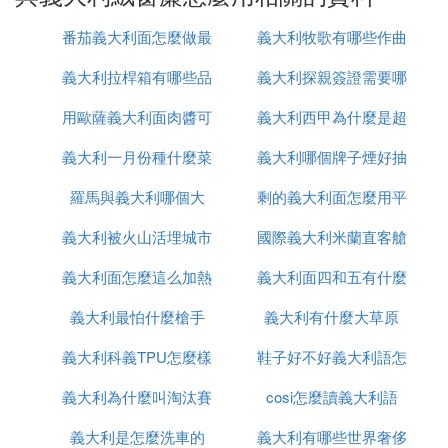
2、義大利絨屬於亮光，絨面豐滿，擁有絲絨感。
番茄義大利面怎麼做最
義大利牧歌有哪些作曲
3、荷蘭絨屬於活性印染、健康印染、顏色亮麗、不
義大利拉桿箱有哪些品
簡單還好吃
義大利探親簽證需要哪
大家
掉色。
用歐薩義大利面肉醬可
牌
義大利西甲為什麼是超
些
(2)義大利絨窗簾怎麼用擴展閱讀：
義大利一月份種什麼菜
做什麼
義大利哪個牌子煙好抽
級甲
一、絨布的保養與清洗：
羅馬與義大利哪個大
剩的義大利面怎麼用平
絨布面料較為特殊，其外表絨毛較多，且有固定的毛
向。在面料品類中屬於嬌貴的品種，因此日常的護理
義大利被火山活埋城市
國際義大利米蘭直客艙
底鍋加熱
很重要。
義大利面怎麼這么加熱
叫什麼
義大利面四和五有什麼
是什麼意思
二、護理方法：
義大利最怕什麼槍手
義大利有什麼大草原
區別
1、保持室內通風乾爽，良好天氣常開門窗通風；
義大利科義TPU怎麼樣
鞋子好不好義大利語怎
2、定期清潔，可使用除塵撣輕輕撣除絨布表麵灰
塵；
義大利為什麼叫淘汰賽
cosi怎麼讀義大利語
麼說
3、低溫順毛向熨燙或窗簾反面熨燙；
義大利是怎麼洗車的
之王
義大利有哪些世界奢侈