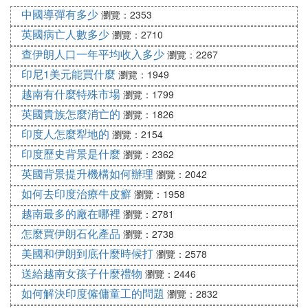
中國導彈有多少
瀏覽：2353
英國病亡人數多少
瀏覽：2710
查伊朗人口一年平均收入多少
瀏覽：2267
印尼1美元能買什麼
瀏覽：1949
越南有什麼特殊市場
瀏覽：1799
英國貴族怎麼消亡的
瀏覽：1826
印度人怎麼犁地的
瀏覽：2154
印度歷史背景是什麼
瀏覽：2362
英國背景提升機構如何辦理
瀏覽：2042
如何去印度治療牛皮癬
瀏覽：1958
越南最多的廠在哪裡
瀏覽：2781
怎麼買伊朗石化產品
瀏覽：2738
美國和伊朗到底什麼時候打
瀏覽：2578
送給越南女孩子什麼禮物
瀏覽：2446
如何解決印度僱傭童工的問題
瀏覽：2832