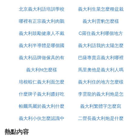
4、日常使用不要用力折擰絨布窗簾，以免出現難以
北京義大利語培訓學校
義大利生菜怎麼種盆栽
品牌
修復的摺痕；
三、清洗方法：
哪裡有正宗義大利肉鵝
有哪些
義大利雲豹怎麼樣
1、吸塵器清潔。最常用，也是最為簡便的清潔方
義大利鼓勵健康人不戴
苗出售嗎
C羅住義大利哪個地方
法，不用拆不用洗就能輕松清潔，還能吸附大量附著
義大利半導體是哪個國
口罩這什麼操作
義大利語我的太陽怎麼
在絨布窗簾表面的粉塵。每月都可對絨布窗簾進行清
潔，十分方便。
義大利品牌做傢具的有
家的
巴薩專賣店義大利哪裡
寫
2、蒸汽機清潔。目前市上有很多針對牆布以及窗簾
義大利ht怎麼樣
哪些品牌
馬里奧他是義大利人嗎
有
面料的蒸汽吸塵器，對於絨布清潔來說，絕對是好幫
手。先用普通吸塵模式吸走灰塵，在調成蒸汽模式重
培根蝦仁義大利面怎麼
義大利住的地方怎麼樣
法語怎麼說
新清潔一遍，窗簾就變得一塵不染啦！
什麼牌子義大利醬好吃
做
李雲龍的義大利炮是怎
3、專業清洗結構。如果窗簾沾染到污漬且面積較
大，難以使用上面兩種方式清潔。那就需要對窗簾進
帕爾馬屬於義大利什麼
義大利繁體字怎麼寫
麼發射
行整體清洗了。
義大利小伙怎麼認識中
區
二營長義大利炮是什麼
熱點內容
國人
型號