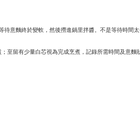
等待意麵終於變軟，然後撈進鍋里拌醬。不是等待時間太
烹煮；至留有少量白芯視為完成烹煮，記錄所需時間及意麵
。