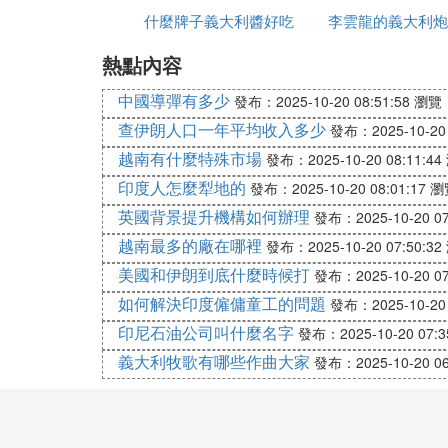
什麼牌子義大利醬好吃
哪些品牌
李雲龍的義大利炮
有
煮麵水的作用是什麼
熱點內容
麼發射
乳化醬汁。濃稠的煮麵水中充滿澱粉，它的
理更加美味。
中國導彈有多少
發布：2025-10-20 08:51:58
瀏覽：
查伊朗人口一年平均收入多少
發布：2025-10-20 
❷ 義大利面很難煮透，可以提前一
越南有什麼特殊市場
發布：2025-10-20 08:11:44
建議不要提前用冷水浸泡，這樣會使面失去
印度人怎麼犁地的
發布：2025-10-20 08:01:17
瀏
英國背景提升機構如何辦理
發布：2025-10-20 07
越南最多的廠在哪裡
發布：2025-10-20 07:50:32
美國和伊朗到底什麼時候打
發布：2025-10-20 07
如何解決印度僱傭童工的問題
發布：2025-10-20 
印尼石油公司叫什麼名字
發布：2025-10-20 07:3
義大利牧歌有哪些作曲大家
發布：2025-10-20 06