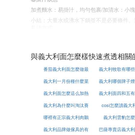
加煮麵水：易掛汁，均勻包裹/加清水：小
小結：大量水或沸水下鍋並不是必要條件。
蕞佳方式。
原理解釋
煮意麵需要多少水
與義大利面怎麼樣快速煮透相關
能沒過意麵即可。人們下意識認為，大量的
事實恰恰相反。一方面，這些水需要更多的
番茄義大利面怎麼做最
義大利牧歌有哪些
這部分能量也是固定的，重新沸騰的時間相
義大利一月份種什麼菜
簡單還好吃
義大利哪個牌子煙
大家
一些人擔憂水量太少，煮麵水過於濃稠，導
義大利面怎麼這么加熱
義大利面四和五有
沸水能避免面條粘連
義大利為什麼叫淘汰賽
cosi怎麼讀義大
區別
不能，因此也不必沸水下鍋。若不攪拌，就
這樣就能避免沾黏的問題。
哪裡有正宗義大利肉鵝
之王
義大利雲豹怎麼
而沸水下鍋除了增加等待時間，還會使意麵
義大利品牌做傢具的有
苗出售嗎
巴薩專賣店義大利
鍋會更快。