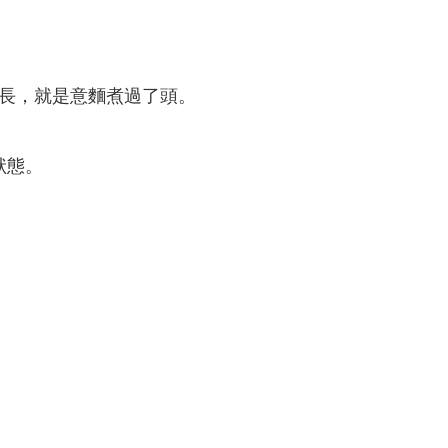
長，就是意麵煮過了頭。
狀態。