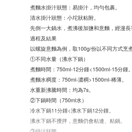
煮麵水掛汁狀態：易掛汁，均勻包裹。
清水掛汁狀態：小坨狀粘附。
先倒一大鍋水，煮沸後加鹽和意麵，經漫長
過程及結果
以螺旋意麵為例，取100g/份以不同方式
①不同水量（沸水下鍋）
煮麵時間：750ml-12分鍾<1500ml-15分鍾
煮麵水稠度：750ml-濃稠>1500ml-稀薄。
水重新沸騰時間：均為7s。
②下鍋時間（750ml水）
冷水下鍋11分鍾<沸水下鍋12分鍾。
沸水下鍋不攪拌，意麵仍會粘連、粘鍋。
③掛汁狀態