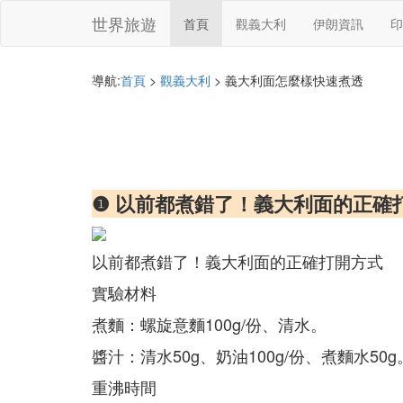
世界旅遊
首頁
觀義大利
伊朗資訊
印
導航:
首頁
>
觀義大利
> 義大利面怎麼樣快速煮透
❶ 以前都煮錯了！義大利面的正確
以前都煮錯了！義大利面的正確打開方式
實驗材料
煮麵：螺旋意麵100g/份、清水。
醬汁：清水50g、奶油100g/份、煮麵水50g
重沸時間