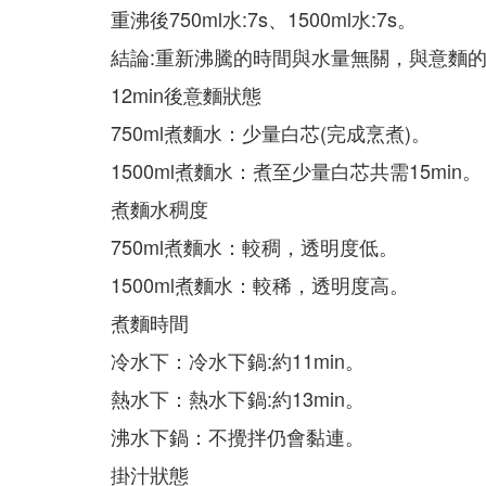
重沸後750ml水:7s、1500ml水:7s。
結論:重新沸騰的時間與水量無關，與意麵
12min後意麵狀態
750ml煮麵水：少量白芯(完成烹煮)。
1500ml煮麵水：煮至少量白芯共需15min。
煮麵水稠度
750ml煮麵水：較稠，透明度低。
1500ml煮麵水：較稀，透明度高。
煮麵時間
冷水下：冷水下鍋:約11min。
熱水下：熱水下鍋:約13min。
沸水下鍋：不攪拌仍會黏連。
掛汁狀態