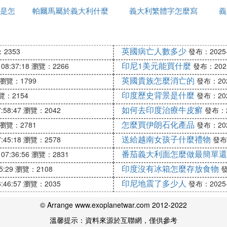
是怎
帕爾馬屬於義大利什麼
義大利繁體字怎麼寫
法語怎麼說
義
區
成分與作用和勾芡的芡汁相同。經煮麵水乳化的醬汁，爽
英國病亡人數多少
2353
發布：2025-1
印尼1美元能買什麼
08:37:18
瀏覽：2266
發布：2025-
晚先用冷水浸泡嗎這樣會不會影響口感
英國貴族怎麼消亡的
瀏覽：1799
發布：2025
原有的勁道，口感不佳。
印度歷史背景是什麼
覽：2154
發布：2025
如何去印度治療牛皮癬
:58:47
瀏覽：2042
發布：20
怎麼買伊朗石化產品
瀏覽：2781
發布：2025
送給越南女孩子什麼禮物
:45:18
瀏覽：2578
發布：
番茄義大利面怎麼做最簡單還
07:36:56
瀏覽：2831
印度沒有冰箱怎麼存放食物
5:29
瀏覽：2108
發
印尼地震了多少人
:46:57
瀏覽：2035
發布：2025-1
© Arrange www.exoplanetwar.com 2012-2022
溫馨提示：資料來源於互聯網，僅供參考