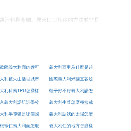
醬汁包裹意麵。原來口口相傳的方法並非是
會縮短煮麵時間。
煮至100℃所需熱量，當意麵的量固定，
歐薩義大利面肉醬可
義大利西甲為什麼是超
大利被火山活埋城市
做什麼
國際義大利米蘭直客艙
級甲
，看下去就知道了。
大利科義TPU怎麼樣
叫什麼
鞋子好不好義大利語怎
是什麼意思
京義大利語培訓學校
義大利生菜怎麼種盆栽
麼說
後1至2分鍾里多攪拌幾次，直到外層煮熟，
大利半導體是哪個國
有哪些
義大利語我的太陽怎麼
，留下白色的硬芯。若要煮透，那麼冷水下
根蝦仁義大利面怎麼
家的
義大利住的地方怎麼樣
寫