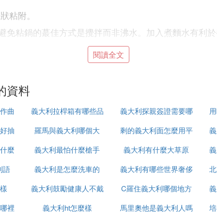
塊狀粘附。
避免粘鍋的蕞佳方式是攪拌而非沸水。加入煮麵水有利於
閱讀全文
的資料
水能儲存更多的熱能；下面後，水更快回到沸騰狀態，這
時間沸騰；另一方面，面入鍋時，鍋內損失的熱量=將意麵
作曲
義大利拉桿箱有哪些品
義大利探親簽證需要哪
用
同，和水量多少無關。
好抽
羅馬與義大利哪個大
牌
剩的義大利面怎麼用平
些
義
致面條黏糊糊的。意外的是，濃稠的煮麵水讓意麵更美味
什麼
義大利最怕什麼槍手
義大利有什麼大草原
底鍋加熱
義
利語
義大利是怎麼洗車的
義大利有哪些世界奢侈
北
算在一大鍋沸水裡，面條也會黏住或粘鍋。關鍵在於下鍋
樣
義大利鼓勵健康人不戴
C羅住義大利哪個地方
品牌
義
更難煮軟。因為外層澱粉糊化後，水分難以進入意麵內部
哪裡
口罩這什麼操作
義大利ht怎麼樣
馬里奧他是義大利人嗎
培