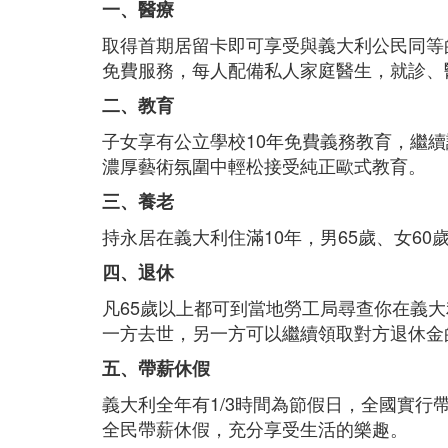
一、醫療
取得首期居留卡即可享受與義大利公民同等
免費服務，每人配備私人家庭醫生，就診、
二、教育
子女享有公立學校10年免費義務教育，繼
濃厚藝術氛圍中輕松接受純正歐式教育。
三、養老
持永居在義大利住滿10年，男65歲、女6
四、退休
凡65歲以上都可到當地勞工局尋查你在義
一方去世，另一方可以繼續領取對方退休金的
五、帶薪休假
義大利全年有1/3時間為節假日，全國實
全民帶薪休假，充分享受生活的樂趣。