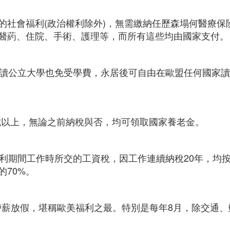
的社會福利(政治權利除外)，無需繳納任歷森塌何醫療保
醫葯、住院、手術、護理等，而所有這些均由國家支付。
續讀公立大學也免受學費，永居後可自由在歐盟任何國家
0歲以上，無論之前納稅與否，均可領取國家養老金。
大利期間工作時所交的工資稅，因工作連續納稅20年，均
70%。
行帶薪放假，堪稱歐美福利之最。特別是每年8月，除交通