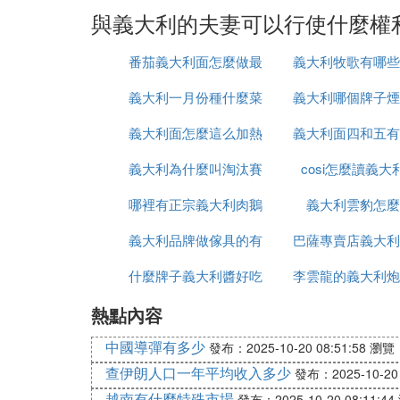
與義大利的夫妻可以行使什麼權
番茄義大利面怎麼做最
義大利牧歌有哪些
義大利一月份種什麼菜
簡單還好吃
義大利哪個牌子煙
大家
義大利面怎麼這么加熱
義大利面四和五有
義大利為什麼叫淘汰賽
cosi怎麼讀義大
區別
哪裡有正宗義大利肉鵝
之王
義大利雲豹怎麼
義大利品牌做傢具的有
苗出售嗎
巴薩專賣店義大利
什麼牌子義大利醬好吃
哪些品牌
李雲龍的義大利炮
有
熱點內容
麼發射
中國導彈有多少
發布：2025-10-20 08:51:58
瀏覽：
查伊朗人口一年平均收入多少
發布：2025-10-20 
越南有什麼特殊市場
發布：2025-10-20 08:11:44