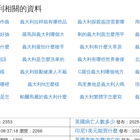
利相關的資料
作曲
義大利拉桿箱有哪些品
義大利探親簽證需要哪
用
好抽
羅馬與義大利哪個大
牌
剩的義大利面怎麼用平
些
義
什麼
義大利最怕什麼槍手
義大利有什麼大草原
底鍋加熱
義
利語
義大利是怎麼洗車的
義大利有哪些世界奢侈
北
樣
義大利鼓勵健康人不戴
C羅住義大利哪個地方
品牌
義
哪裡
口罩這什麼操作
義大利ht怎麼樣
馬里奧他是義大利人嗎
培
是怎
帕爾馬屬於義大利什麼
義大利繁體字怎麼寫
法語怎麼說
義
區
英國病亡人數多少
2353
發布：2025-1
印尼1美元能買什麼
08:37:18
瀏覽：2266
發布：2025-
英國貴族怎麼消亡的
瀏覽：1799
發布：2025