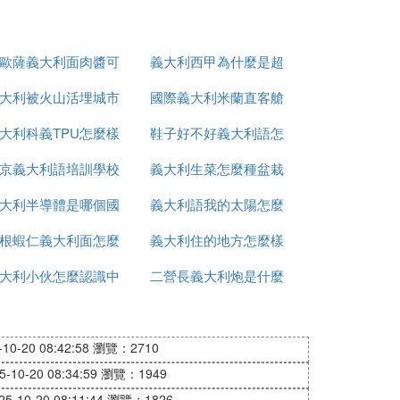
歐薩義大利面肉醬可
義大利西甲為什麼是超
大利被火山活埋城市
做什麼
國際義大利米蘭直客艙
級甲
大利科義TPU怎麼樣
叫什麼
鞋子好不好義大利語怎
是什麼意思
京義大利語培訓學校
義大利生菜怎麼種盆栽
麼說
大利半導體是哪個國
有哪些
義大利語我的太陽怎麼
根蝦仁義大利面怎麼
家的
義大利住的地方怎麼樣
寫
大利小伙怎麼認識中
做
二營長義大利炮是什麼
國人
型號
0-20 08:42:58
瀏覽：2710
10-20 08:34:59
瀏覽：1949
-10-20 08:11:44
瀏覽：1826