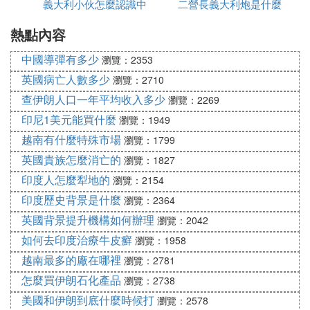
義大利小伙怎麼認識中
區
二營長義大利炮是什麼
球員都無法發揮出自身應有的水平，直接導致了尤文
的打法變得雜亂無章，毫無觀賞性可言，如果不是35
熱點內容
國人
型號
歲的C羅依然可以保持火熱的進球狀態，尤文或許在
中國導彈有多少
瀏覽：2353
已經丟掉了榜首的寶座，成為一支二流的意甲球隊。
英國病亡人數多少
瀏覽：2710
結語
查伊朗人口一年平均收入多少
瀏覽：2269
總的來說，若日尼奧是一名有實力的球員，在那不勒
印尼1美元能買什麼
瀏覽：1949
斯時期與薩里共事時，他就已經證明了自己是當時意
越南有什麼特殊市場
瀏覽：1799
甲聯賽中最出色的中場球員，如今有機會回歸到意甲
英國貴族怎麼消亡的
瀏覽：1827
踢球，其實也是可以的。如果尤文今夏無法成功簽下
印度人怎麼犁地的
瀏覽：2154
博格巴，那麼若日尼奧就是一個很好的方案人選，薩
印度歷史背景是什麼
瀏覽：2364
里雖然並非一名頂級的教練，但他卻能夠發揮出若日
英國背景提升機構如何辦理
瀏覽：2042
尼奧的作用，而若日尼奧來到了尤文，在薩里的幫助
如何去印度治療牛皮癬
下，也可以穩穩坐上尤文的首發位置，從一定程度來
瀏覽：1958
看，這是雙贏的結果。
越南最多的廠在哪裡
瀏覽：2781
怎麼買伊朗石化產品
瀏覽：2738
當然，切爾西願不願意放若日尼奧離開，還是一個疑
問，而且切爾西一旦咬定7000萬歐元不放的話，尤文
美國和伊朗到底什麼時候打
瀏覽：2578