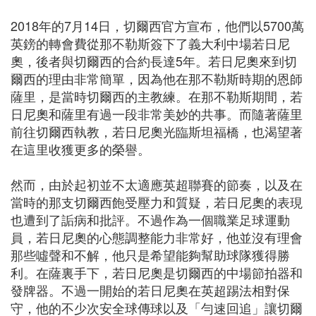
2018年的7月14日，切爾西官方宣布，他們以5700萬
英鎊的轉會費從那不勒斯簽下了義大利中場若日尼
奧，後者與切爾西的合約長達5年。若日尼奧來到切
爾西的理由非常簡單，因為他在那不勒斯時期的恩師
薩里，是當時切爾西的主教練。在那不勒斯期間，若
日尼奧和薩里有過一段非常美妙的共事。而隨著薩里
前往切爾西執教，若日尼奧光臨斯坦福橋，也渴望著
在這里收獲更多的榮譽。
然而，由於起初並不太適應英超聯賽的節奏，以及在
當時的那支切爾西飽受壓力和質疑，若日尼奧的表現
也遭到了詬病和批評。不過作為一個職業足球運動
員，若日尼奧的心態調整能力非常好，他並沒有理會
那些噓聲和不解，他只是希望能夠幫助球隊獲得勝
利。在薩裏手下，若日尼奧是切爾西的中場節拍器和
發牌器。不過一開始的若日尼奧在英超踢法相對保
守，他的不少次安全球傳球以及「勻速回追」讓切爾