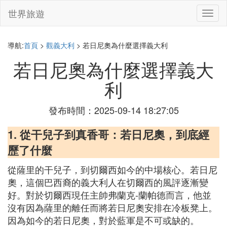
世界旅遊
切
換
導
航
導航:
首頁
>
觀義大利
> 若日尼奧為什麼選擇義大利
若日尼奧為什麼選擇義大
利
發布時間：2025-09-14 18:27:05
1. 從干兒子到真香哥：若日尼奧，到底經
歷了什麼
從薩里的干兒子，到切爾西如今的中場核心。若日尼
奧，這個巴西裔的義大利人在切爾西的風評逐漸變
好。對於切爾西現任主帥弗蘭克-蘭帕德而言，他並
沒有因為薩里的離任而將若日尼奧安排在冷板凳上。
因為如今的若日尼奧，對於藍軍是不可或缺的。