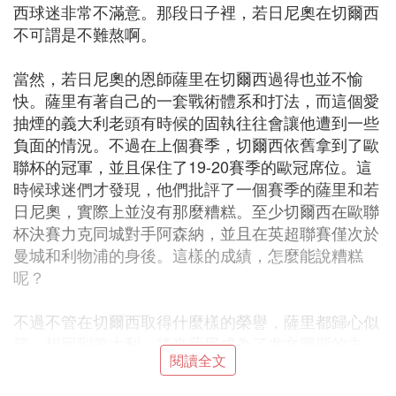
西球迷非常不滿意。那段日子裡，若日尼奧在切爾西
不可謂是不難熬啊。
當然，若日尼奧的恩師薩里在切爾西過得也並不愉
快。薩里有著自己的一套戰術體系和打法，而這個愛
抽煙的義大利老頭有時候的固執往往會讓他遭到一些
負面的情況。不過在上個賽季，切爾西依舊拿到了歐
聯杯的冠軍，並且保住了19-20賽季的歐冠席位。這
時候球迷們才發現，他們批評了一個賽季的薩里和若
日尼奧，實際上並沒有那麼糟糕。至少切爾西在歐聯
杯決賽力克同城對手阿森納，並且在英超聯賽僅次於
曼城和利物浦的身後。這樣的成績，怎麼能說糟糕
呢？
不過不管在切爾西取得什麼樣的榮譽，薩里都歸心似
箭，想回到義大利。後來薩里成為了尤文圖斯的主
閱讀全文
帥，也有「好事分子」想讓薩里把他的「干兒子」若
日尼奧一起帶走。實際上，若日尼奧在切爾西中後期