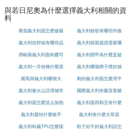
已經適應了比賽節奏，發揮越來越好。而本賽季開始
與若日尼奧為什麼選擇義大利相關的資
之後，遭遇轉會禁令的切爾西並沒有受到太多影響，
料
若日尼奧在蘭帕德手下也依然十分重要。除了英超首
輪輸給曼聯，切爾西這段時間在英超聯賽的表現相當
番茄義大利面怎麼做最
義大利牧歌有哪些作曲
不錯。若日尼奧，也承擔了作為一個中場指揮官的重
任。
義大利拉桿箱有哪些品
簡單還好吃
義大利探親簽證需要哪
大家
用歐薩義大利面肉醬可
牌
義大利西甲為什麼是超
些
作為切爾西現任副隊長，若日尼奧也成為了小將們學
習的榜樣。芒特就表示，當他回到切爾西時，和像若
義大利一月份種什麼菜
做什麼
義大利哪個牌子煙好抽
級甲
日尼奧這樣的球員踢球能夠讓他受益匪淺。若日尼奧
羅馬與義大利哪個大
剩的義大利面怎麼用平
其實知道自己在切爾西的情況，他也承認當初遭遇到
的批評讓他很受傷。不過若日尼奧同時也很高興切爾
義大利被火山活埋城市
國際義大利米蘭直客艙
底鍋加熱
西球迷們改變了對於他的看法，現在的若日尼奧，已
經進化為「完全體」了。
義大利面怎麼這么加熱
叫什麼
義大利面四和五有什麼
是什麼意思
義大利最怕什麼槍手
義大利有什麼大草原
區別
2. 若日尼奧經紀人：夢想回意甲，巴黎巴
薩也行，你怎樣看待他這種想法
義大利科義TPU怎麼樣
鞋子好不好義大利語怎