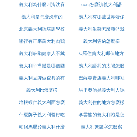
若日尼奧經紀人：夢想回意甲，巴黎巴薩也行，你怎
義大利為什麼叫淘汰賽
cosi怎麼讀義大利語
麼說
樣看待他這種想法？下面就我們來針對這個問題進行
義大利是怎麼洗車的
之王
義大利有哪些世界奢侈
一番探討，希望這些內容能夠幫到有需要的朋友們。
北京義大利語培訓學校
義大利生菜怎麼種盆栽
品牌
若日尼奧自2018年從那不勒斯加盟切爾西，此後在全
部賽事中總共為藍軍登場179次，打進29球，助功7
哪裡有正宗義大利肉鵝
有哪些
義大利雲豹怎麼樣
次。呂迪格、克里斯滕森和阿茲皮利奎塔的合同將在
義大利鼓勵健康人不戴
苗出售嗎
C羅住義大利哪個地方
今年夏天期滿，而若日尼奧的則是明夏，看起來切爾
西間距「鬆掉」為時不遠了。
義大利半導體是哪個國
口罩這什麼操作
義大利語我的太陽怎麼
3. 防守型中場球員若日尼奧震懾力有多強
義大利品牌做傢具的有
家的
巴薩專賣店義大利哪裡
寫
自從薩里離開切爾西回歸義大利之後，這名義大利教
義大利ht怎麼樣
哪些品牌
馬里奧他是義大利人嗎
有
練就一直希望能夠將自己的多名弟子帶到新的球隊，
培根蝦仁義大利面怎麼
義大利住的地方怎麼樣
法語怎麼說
薩里成為了尤文主帥，租借期滿的伊瓜因也順利歸
隊，師徒二人再度合作，也成為了順理成章的事情，
什麼牌子義大利醬好吃
做
李雲龍的義大利炮是怎
而本賽季作為薩里執教尤文的首個賽季，雖然他依然
可以讓這一支球隊穩定在積分榜榜首的位置，但實際
帕爾馬屬於義大利什麼
義大利繁體字怎麼寫
麼發射
上尤文在比賽中的表現是很難讓人滿意的，多名中場