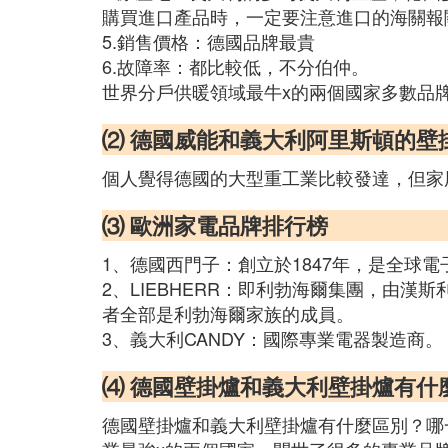
購買進口產品時，一定要注意進口的海關報
5.銷售價格：德國品牌最貴
6.故障率：都比較低，不分伯仲。
世界分戶供暖領域最牛x的兩個國家多數品
⑵ 德國威能和義大利阿里斯頓的壁
個人覺得德國的大型重工業比較發達，但家
⑶ 歐洲家電品牌排行榜
1、德國西門子：創立於1847年，是全球
2、LIEBHERR：即利勃海爾集團，由漢
者全部是利勃海爾家族的成員。
3、義大利CANDY：國際專業電器製造商。
⑷ 德國壁掛爐和義大利壁掛爐有什
德國壁掛爐和義大利壁掛爐有什麼區別？哪