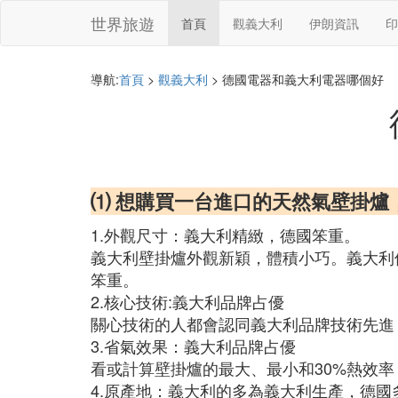
世界旅遊
首頁
觀義大利
伊朗資訊
印
導航:
首頁
>
觀義大利
> 德國電器和義大利電器哪個好
⑴ 想購買一台進口的天然氣壁掛
1.外觀尺寸：義大利精緻，德國笨重。
義大利壁掛爐外觀新穎，體積小巧。義大利個別
笨重。
2.核心技術:義大利品牌占優
關心技術的人都會認同義大利品牌技術先進
3.省氣效果：義大利品牌占優
看或計算壁掛爐的最大、最小和30%熱效
4.原產地：義大利的多為義大利生產，德國