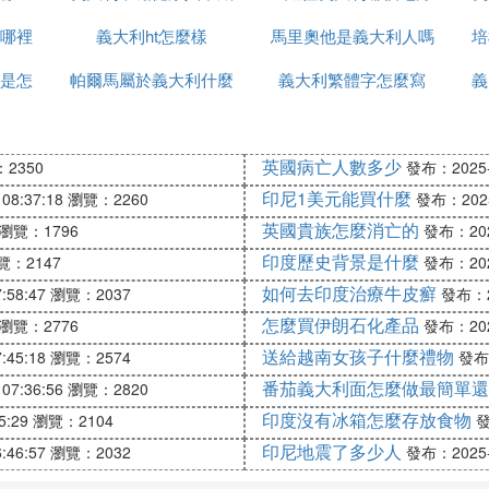
哪裡
口罩這什麼操作
義大利ht怎麼樣
馬里奧他是義大利人嗎
培
是怎
帕爾馬屬於義大利什麼
義大利繁體字怎麼寫
法語怎麼說
義
區
英國病亡人數多少
2350
發布：2025-1
印尼1美元能買什麼
08:37:18
瀏覽：2260
發布：2025-
英國貴族怎麼消亡的
瀏覽：1796
發布：2025
印度歷史背景是什麼
覽：2147
發布：2025
如何去印度治療牛皮癬
:58:47
瀏覽：2037
發布：20
怎麼買伊朗石化產品
瀏覽：2776
發布：2025
送給越南女孩子什麼禮物
:45:18
瀏覽：2574
發布：
番茄義大利面怎麼做最簡單還
07:36:56
瀏覽：2820
印度沒有冰箱怎麼存放食物
5:29
瀏覽：2104
發
印尼地震了多少人
:46:57
瀏覽：2032
發布：2025-1