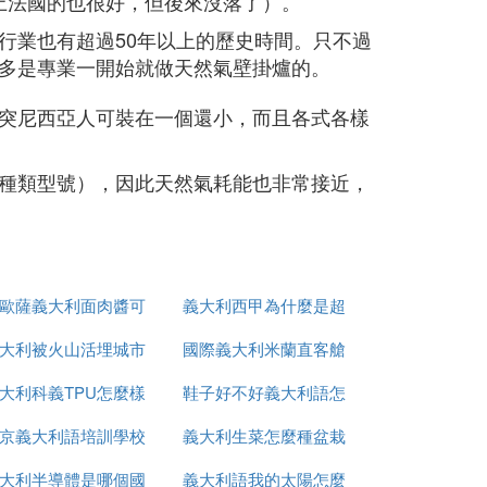
上法國的也很好，但後來沒落了）。
行業也有超過50年以上的歷史時間。只不過
多是專業一開始就做天然氣壁掛爐的。
突尼西亞人可裝在一個還小，而且各式各樣
種類型號），因此天然氣耗能也非常接近，
歐薩義大利面肉醬可
義大利西甲為什麼是超
大利被火山活埋城市
做什麼
國際義大利米蘭直客艙
級甲
大利科義TPU怎麼樣
叫什麼
鞋子好不好義大利語怎
是什麼意思
京義大利語培訓學校
義大利生菜怎麼種盆栽
麼說
大利半導體是哪個國
有哪些
義大利語我的太陽怎麼