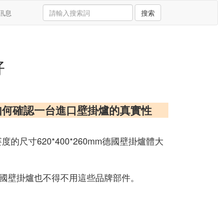
訊息
搜索
好
如何確認一台進口壁掛爐的真實性
寸620*400*260mm德國壁掛爐體大
國壁掛爐也不得不用這些品牌部件。