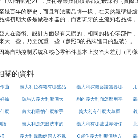
牌（法國特別少），技術專業技術積累都是最深的（實際
至幾百年的歷史，而且和法國品牌一樣，在天然氣壁掛爐
品牌初期大多是做熱水器的，而西班牙的主流知名品牌，
亞人在藝術、設計方面是有天賦的，相同的核心零部件，
來大一些，乃至沉重一些（參照B的品牌進口的型號）。
因為自動控制系統和核心零部件基本上沒啥大差別（同樣
相關的資料
作曲
義大利拉桿箱有哪些品
義大利探親簽證需要哪
用
好抽
羅馬與義大利哪個大
牌
剩的義大利面怎麼用平
些
義
什麼
義大利最怕什麼槍手
義大利有什麼大草原
底鍋加熱
義
利語
義大利是怎麼洗車的
義大利有哪些世界奢侈
北
樣
義大利鼓勵健康人不戴
C羅住義大利哪個地方
品牌
義