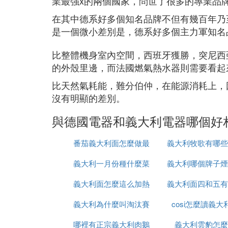
業最強x的兩個國家，問世了很多的專業品
在其中德系好多個知名品牌不但有幾百年乃
是一個微小差別是，德系好多個主力軍知名
比整體機身室內空間，西班牙獲勝，突尼西
的外殼里邊，而法國燃氣熱水器則需要看起
比天然氣耗能，難分伯仲，在能源消耗上，
沒有明顯的差別。
與德國電器和義大利電器哪個好
番茄義大利面怎麼做最
義大利牧歌有哪些
義大利一月份種什麼菜
簡單還好吃
義大利哪個牌子煙
大家
義大利面怎麼這么加熱
義大利面四和五有
義大利為什麼叫淘汰賽
cosi怎麼讀義大
區別
哪裡有正宗義大利肉鵝
之王
義大利雲豹怎麼