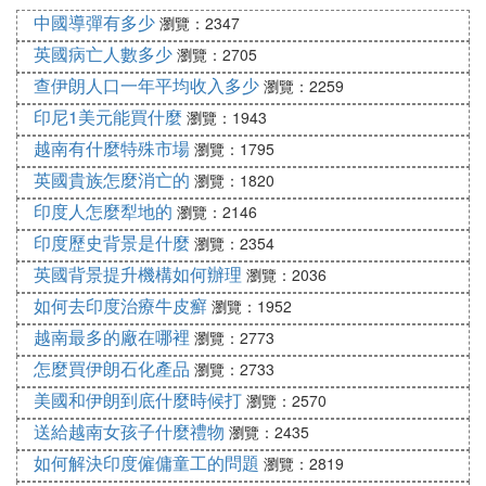
們都含有大量的脂肪和糖分，一次性食用過多容易導
中國導彈有多少
瀏覽：2347
致身體脂肪含量和血液中的糖分含量的增長，這不利
英國病亡人數多少
瀏覽：2705
壬我們的身體健康。
查伊朗人口一年平均收入多少
瀏覽：2259
泡芙不僅美味，製作也很簡單：泡芙不僅美味，而且
印尼1美元能買什麼
瀏覽：1943
製作過程也十分簡單，自己動手，大概30分鍾左右就
越南有什麼特殊市場
可以得到一盤美味的泡芙了。
瀏覽：1795
英國貴族怎麼消亡的
瀏覽：1820
印度人怎麼犁地的
瀏覽：2146
印度歷史背景是什麼
瀏覽：2354
英國背景提升機構如何辦理
瀏覽：2036
如何去印度治療牛皮癬
瀏覽：1952
越南最多的廠在哪裡
瀏覽：2773
怎麼買伊朗石化產品
瀏覽：2733
美國和伊朗到底什麼時候打
瀏覽：2570
送給越南女孩子什麼禮物
瀏覽：2435
如何解決印度僱傭童工的問題
瀏覽：2819