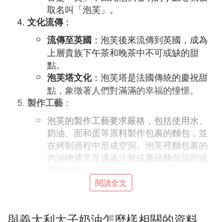
取名叫「泡芙」。
：
文化流傳
：泡芙後來流傳到英國，成為
流傳至英國
上層貴族下午茶和晚茶中不可或缺的甜
點。
：泡芙塔是法國傳統的慶祝甜
泡芙塔文化
點，象徵著人們對滿滿的幸福的憧憬。
：
製作工藝
泡芙的製作工藝要求嚴格，包括使用水、
奶油、面和蛋等原料製作包裹的麵包，並
在烤制過程中形成空洞。泡芙裡麵包裹的
內涵物通常是通過注射或撕破麵包頂部後
加進去的。
閱讀全文
㈡ 每天說一個《西點小知識》泡芙
與義大利太子奶油怎麼樣相關的資料