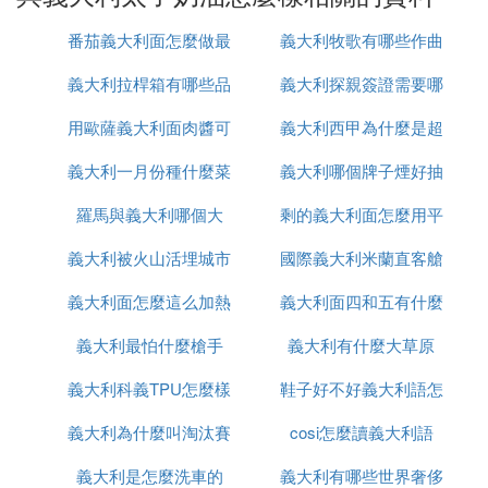
泡芙是皇室婚禮上的必備甜品？
番茄義大利面怎麼做最
義大利牧歌有哪些作曲
什麼是是泡芙，你念對了嗎？
一站式幫你解決泡芙的問題。
義大利拉桿箱有哪些品
簡單還好吃
義大利探親簽證需要哪
大家
1、泡芙怎麼讀
用歐薩義大利面肉醬可
牌
義大利西甲為什麼是超
些
泡芙的整體讀音是pao fu，泡的聲母是p，韻母是a
義大利一月份種什麼菜
做什麼
義大利哪個牌子煙好抽
級甲
o，聲調四聲。芙的聲母是f，韻母是u，聲調是二
聲。
羅馬與義大利哪個大
剩的義大利面怎麼用平
2、什麼是泡芙
義大利被火山活埋城市
國際義大利米蘭直客艙
底鍋加熱
泡芙，也叫氣鼓、哈斗，是一種蓬鬆的中間空洞的小
義大利面怎麼這么加熱
叫什麼
義大利面四和五有什麼
是什麼意思
點心，源自手義大利，口感松軟、飽滿、·香醇香
膩，深受廣大甜食愛好者的青睞。
義大利最怕什麼槍手
義大利有什麼大草原
區別
泡芙小故事和由來：泡芙小知識干貨分享！
義大利科義TPU怎麼樣
鞋子好不好義大利語怎
泡芙小故事：相傳泡芙是在16世紀傳入法國的，但在
義大利為什麼叫淘汰賽
cosi怎麼讀義大利語
麼說
技術上卻被認為是偶爾發現的。從前奧地利的哈布斯
堡王朝和法國的波旁王朝經常因為爭奪歐洲主導權而
義大利是怎麼洗車的
之王
義大利有哪些世界奢侈