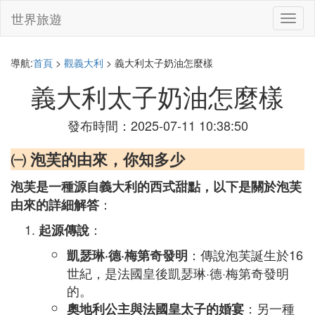
世界旅遊
切
換
導
航
導航:
首頁
>
觀義大利
> 義大利太子奶油怎麼樣
義大利太子奶油怎麼樣
發布時間：2025-07-11 10:38:50
㈠ 泡芙的由來，你知多少
泡芙是一種源自義大利的西式甜點，以下是關於泡芙
：
由來的詳細解答
：
起源傳說
：傳說泡芙誕生於16
凱瑟琳·德·梅第奇發明
世紀，是法國皇後凱瑟琳·德·梅第奇發明
的。
：另一種
奧地利公主與法國皇太子的婚宴