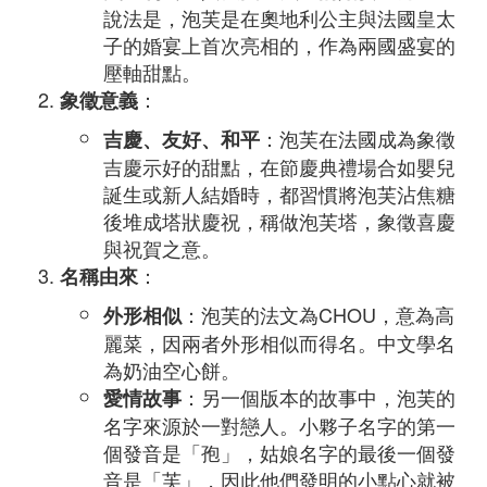
說法是，泡芙是在奧地利公主與法國皇太
子的婚宴上首次亮相的，作為兩國盛宴的
壓軸甜點。
：
象徵意義
：泡芙在法國成為象徵
吉慶、友好、和平
吉慶示好的甜點，在節慶典禮場合如嬰兒
誕生或新人結婚時，都習慣將泡芙沾焦糖
後堆成塔狀慶祝，稱做泡芙塔，象徵喜慶
與祝賀之意。
：
名稱由來
：泡芙的法文為CHOU，意為高
外形相似
麗菜，因兩者外形相似而得名。中文學名
為奶油空心餅。
：另一個版本的故事中，泡芙的
愛情故事
名字來源於一對戀人。小夥子名字的第一
個發音是「孢」，姑娘名字的最後一個發
音是「芙」，因此他們發明的小點心就被