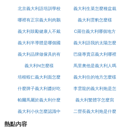
戰得疲精竭力，但是後來雙方為了避免周圍的國家坐
北京義大利語培訓學校
義大利生菜怎麼種盆栽
品牌
收漁翁得利，決定講行改治聯姻，並達成了協議。
哪裡有正宗義大利肉鵝
有哪些
義大利雲豹怎麼樣
泡芙的由來：奧地利公主與法國皇太子就在凡爾賽宮
內舉行婚宴時，泡芙正是這場盛宴的壓軸甜點，它為
義大利鼓勵健康人不戴
苗出售嗎
C羅住義大利哪個地方
兩國的長期戰爭畫上了句點。此後。在法國，泡芙就
有了象徵吉慶示好的意思。除此之外，無論是節慶典
義大利半導體是哪個國
口罩這什麼操作
義大利語我的太陽怎麼
禮場合，慶祝嬰兒誕生，也會將泡芙沾焦糖後堆成泡
義大利品牌做傢具的有
家的
巴薩專賣店義大利哪裡
寫
芙塔來表示慶祝或祝賀。
義大利ht怎麼樣
哪些品牌
馬里奧他是義大利人嗎
有
泡芙的風味和特點：泡芙外酥里嫩，口感綿。
泡芙外酥內滑，吃起來口感綿密，奶香十足，香濃不
培根蝦仁義大利面怎麼
義大利住的地方怎麼樣
法語怎麼說
膩，不禁讓人心神盪漾。在製作泡芙時，需先先做成
什麼牌子義大利醬好吃
做
李雲龍的義大利炮是怎
麵包皮，最後再填充奶油，巧克力，冰淇淋等，這樣
可以保證泡芙外皮的酥脆，過早注入奶油等物會導致
帕爾馬屬於義大利什麼
義大利繁體字怎麼寫
麼發射
泡芙皮吸收水分而變軟，叢而影響口感。
義大利小伙怎麼認識中
區
二營長義大利炮是什麼
食用泡芙事項：泡芙雖然好吃，也要適當食用。因為
泡芙中通常含有大量的奶油、巧克力或者冰淇淋。它
熱點內容
國人
型號