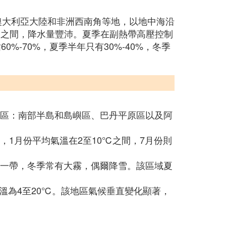
，澳大利亞大陸和非洲西南角等地，以地中海沿
℃之間，降水量豐沛。夏季在副熱帶高壓控制
%-70%，夏季半年只有30%-40%，冬季
候區：南部半島和島嶼區、巴丹平原區以及阿
，1月份平均氣溫在2至10℃之間，7月份則
亞一帶，冬季常有大霧，偶爾降雪。該區域夏
氣溫為4至20℃。該地區氣候垂直變化顯著，