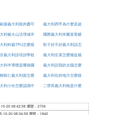
歐薩義大利面肉醬可
義大利西甲為什麼是超
大利被火山活埋城市
做什麼
國際義大利米蘭直客艙
級甲
大利科義TPU怎麼樣
叫什麼
鞋子好不好義大利語怎
是什麼意思
京義大利語培訓學校
義大利生菜怎麼種盆栽
麼說
大利半導體是哪個國
有哪些
義大利語我的太陽怎麼
根蝦仁義大利面怎麼
家的
義大利住的地方怎麼樣
寫
大利小伙怎麼認識中
做
二營長義大利炮是什麼
國人
型號
0-20 08:42:58
瀏覽：2704
10-20 08:34:59
瀏覽：1942