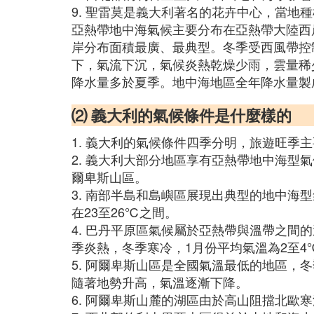
9. 聖雷莫是義大利著名的花卉中心，當地
亞熱帶地中海氣候主要分布在亞熱帶大陸西岸
岸分布面積最廣、最典型。冬季受西風帶控
下，氣流下沉，氣候炎熱乾燥少雨，雲量稀少，陽
降水量多於夏季。地中海地區全年降水量製
⑵ 義大利的氣候條件是什麼樣的
1. 義大利的氣候條件四季分明，旅遊旺季主
2. 義大利大部分地區享有亞熱帶地中海
爾卑斯山區。
3. 南部半島和島嶼區展現出典型的地中海
在23至26℃之間。
4. 巴丹平原區氣候屬於亞熱帶與溫帶之
季炎熱，冬季寒冷，1月份平均氣溫為2至4℃
5. 阿爾卑斯山區是全國氣溫最低的地區，
隨著地勢升高，氣溫逐漸下降。
6. 阿爾卑斯山麓的湖區由於高山阻擋北歐