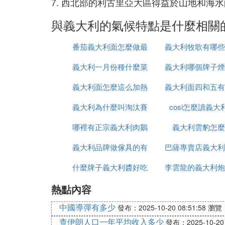
7. 西北部的利古里亞大區得益於山地和海
與義大利的氣候特點是什麼相關
番茄義大利面怎麼做最
義大利牧歌有哪些
義大利一月份種什麼菜
簡單還好吃
義大利哪個牌子煙
大家
義大利面怎麼這么加熱
義大利面四和五有
義大利為什麼叫淘汰賽
cosi怎麼讀義大
區別
哪裡有正宗義大利肉鵝
之王
義大利雲豹怎麼
義大利品牌做傢具的有
苗出售嗎
巴薩專賣店義大利
什麼牌子義大利醬好吃
哪些品牌
李雲龍的義大利炮
有
熱點內容
麼發射
中國導彈有多少
發布：2025-10-20 08:51:58
瀏覽：
查伊朗人口一年平均收入多少
發布：2025-10-20 