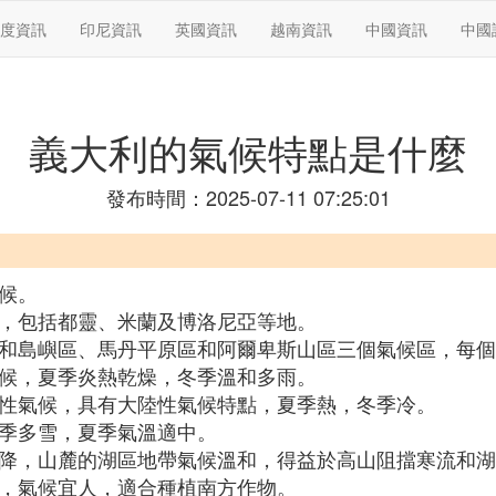
度資訊
印尼資訊
英國資訊
越南資訊
中國資訊
中國
義大利的氣候特點是什麼
發布時間：2025-07-11 07:25:01
氣候。
候，包括都靈、米蘭及博洛尼亞等地。
半島和島嶼區、馬丹平原區和阿爾卑斯山區三個氣候區，每
氣候，夏季炎熱乾燥，冬季溫和多雨。
渡性氣候，具有大陸性氣候特點，夏季熱，冬季冷。
冬季多雪，夏季氣溫適中。
漸下降，山麓的湖區地帶氣候溫和，得益於高山阻擋寒流和
響，氣候宜人，適合種植南方作物。