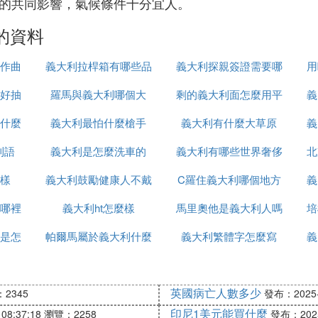
水的共同影響，氣候條件十分宜人。
的資料
作曲
義大利拉桿箱有哪些品
義大利探親簽證需要哪
用
好抽
羅馬與義大利哪個大
牌
剩的義大利面怎麼用平
些
義
什麼
義大利最怕什麼槍手
義大利有什麼大草原
底鍋加熱
義
利語
義大利是怎麼洗車的
義大利有哪些世界奢侈
北
樣
義大利鼓勵健康人不戴
C羅住義大利哪個地方
品牌
義
哪裡
口罩這什麼操作
義大利ht怎麼樣
馬里奧他是義大利人嗎
培
是怎
帕爾馬屬於義大利什麼
義大利繁體字怎麼寫
法語怎麼說
義
區
英國病亡人數多少
2345
發布：2025-1
印尼1美元能買什麼
08:37:18
瀏覽：2258
發布：2025-