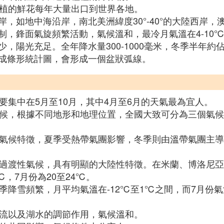
種植的鮮花每年大量出口到世界各地。
，如地中海沿岸，南北美洲緯度30°-40°的大陸西岸
制，鋒面氣旋頻繁活動，氣候溫和，最冷月氣溫在4-10
光充足。全年降水量300-1000毫米，冬季半年約佔60
成條形統計圖，會形成一個盆狀弧線。
要集中在5月至10月，其中4月至6月的天氣最為宜人。
型氣候，根據不同地形和地理位置，全國大致可分為三個氣
型氣候特徵，夏季受熱帶氣團影響，冬季則由溫帶氣團主導
間的過渡性氣候，具有明顯的大陸性特徵。在米蘭、博洛尼
，7月份為20至24℃。
冬季降雪頻繁，月平均氣溫在-12℃至1℃之間，而7月份
寒流以及湖水的調節作用，氣候溫和。