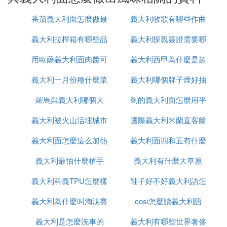
喜歡添加食材，比如，蝦仁、培根、臘腸、火腿、牛
番茄義大利面怎麼做最
義大利牧歌有哪些作曲
肉粒等等，家人喜歡的就是最好的。
2、牛至葉又叫披薩草，和羅勒都是乾的香草，在超
義大利拉桿箱有哪些品
簡單還好吃
義大利探親簽證需要哪
大家
市是可以買到的。添加這兩款香草，口味更佳濃郁，
用歐薩義大利面肉醬可
牌
義大利西甲為什麼是超
些
吃不慣的可以少量添加。
義大利一月份種什麼菜
做什麼
義大利哪個牌子煙好抽
級甲
3、這款面醬同樣適用於披薩，只是醬汁需要收的更
干一點。
羅馬與義大利哪個大
剩的義大利面怎麼用平
讓我們一起交流做菜的經驗，分享下廚的樂趣吧！
義大利被火山活埋城市
國際義大利米蘭直客艙
底鍋加熱
【小秀私廚】，一個分享簡單、快樂 美食 的私廚。
義大利面怎麼這么加熱
叫什麼
義大利面四和五有什麼
是什麼意思
地道的義大利面都很有咬勁，口感上咬起來感覺有點
硬的狀態，重點在義大利面在以滾沸的氽燙時，一定
義大利最怕什麼槍手
義大利有什麼大草原
區別
要先加入一小匙的鹽，份量約占水量的1%，若少了
義大利科義TPU怎麼樣
鞋子好不好義大利語怎
這個動作面條吃起來就只有外表有口味，而咬到里頭
時就會覺得沒有味道！當然，加入鹽還也可以讓面的
義大利為什麼叫淘汰賽
cosi怎麼讀義大利語
麼說
質地更緊實有彈性，而且另一個注意事項是：若想要
義大利是怎麼洗車的
之王
義大利有哪些世界奢侈
面條保有Q彈勁爽，千萬不能用過冷水這個方法，而