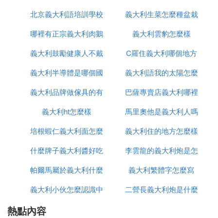
是要拌少許橄欖油或者熟玉米油。同時若燙好的面沒
北京義大利語培訓學校
義大利生菜怎麼種盆栽
品牌
用完，也可拌好橄欖油讓它稍微風干後拿去冷藏。下
面來學一下吧！
哪裡有正宗義大利肉鵝
有哪些
義大利雲豹怎麼樣
義大利面
義大利鼓勵健康人不戴
苗出售嗎
C羅住義大利哪個地方
BY 美食 我
義大利半導體是哪個國
口罩這什麼操作
義大利語我的太陽怎麼
義大利面是一種孩子們非常喜歡的食物，其酸甜的口
義大利品牌做傢具的有
家的
巴薩專賣店義大利哪裡
寫
味，搭配上不同的食材，不僅外觀精美，且味道也是
別具一格。但是，咱們都知道，在西式餐廳吃上這樣
義大利ht怎麼樣
哪些品牌
馬里奧他是義大利人嗎
有
一份義大利面，沒有30元恐怕是下不來的。可是孩子
培根蝦仁義大利面怎麼
義大利住的地方怎麼樣
法語怎麼說
愛吃，當爸媽的怎麼捨得不讓寶貝如願呢？
今天陳先生教您一道量大味美的家庭版海鮮意麵，好
什麼牌子義大利醬好吃
做
李雲龍的義大利炮是怎
做又好吃，以後孩子在家就能隨時隨地吃到美味的義
帕爾馬屬於義大利什麼
義大利繁體字怎麼寫
麼發射
大利面啦！
義大利小伙怎麼認識中
區
二營長義大利炮是什麼
備料：義大利面（通心粉更佳）、鮮蝦、紅甜椒、洋
蔥、蕃茄醬（小番茄也可）、配菜（還可以准備一些
熱點內容
國人
型號
花蛤、魷魚圈等等）