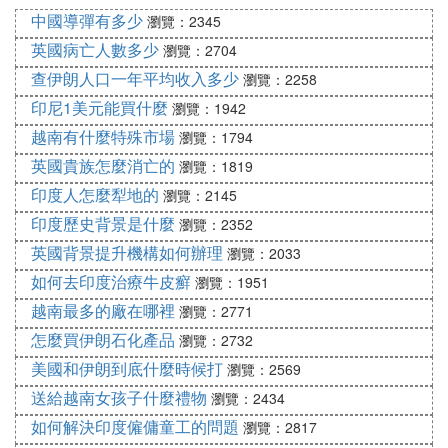
中國導彈有多少
瀏覽：2345
1. 義大利面質地比較硬，不易煮爛，所以需要提前
英國病亡人數多少
瀏覽：2704
煮，鍋中放水，加入一點兒鹽，橄欖油一勺，煮至8
查伊朗人口一年平均收入多少
成熟，乘出備用；
瀏覽：2258
印尼1美元能買什麼
瀏覽：1942
2. 鮮蝦洗凈挑蝦線，去頭備用，蝦肉用熱水加料酒煮
越南有什麼特殊市場
瀏覽：1794
至8分熟；西蘭花過水綽，控干備用；洋蔥切絲備
用；紅甜椒洗凈切絲備用；起鍋加入少量油，切蒜末
英國貴族怎麼消亡的
瀏覽：1819
入鍋爆香，將蝦頭放入鍋中，炒出蝦油，為意麵增加
印度人怎麼犁地的
瀏覽：2145
鮮香；加入番茄醬或小番茄，炒制粘稠，加入配菜及
印度歷史背景是什麼
瀏覽：2352
海鮮（此處用的是鮮蝦）；將食材均勻攪拌，煮至三
英國背景提升機構如何辦理
瀏覽：2033
分鍾；
如何去印度治療牛皮癬
瀏覽：1951
3. 將煮好的義大利面倒入鍋中，反復翻炒至均勻，使
越南最多的廠在哪裡
瀏覽：2771
所有的面都裹上湯汁，加入適量鹽，蓋上鍋蓋燜三分
怎麼買伊朗石化產品
瀏覽：2732
鍾。
美國和伊朗到底什麼時候打
瀏覽：2569
如果有黑胡椒粉，還可以擰入一些黑胡椒碎，可以增
送給越南女孩子什麼禮物
瀏覽：2434
加一些風味！
如何解決印度僱傭童工的問題
瀏覽：2817
酸甜帶海鮮味道的家庭版義大利面就做好啦，30元的