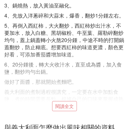
3、鍋燒熱，放入黃油至融化。
4、先放入洋蔥碎和大蒜末，爆香，翻炒1分鍾左右。
5、再倒入西紅柿，大火翻炒，西紅柿炒出汁水，不
要加水，放入白糖、黑胡椒粉、牛至葉、羅勒碎翻炒
均勻，蓋上鍋蓋轉小火熬20分鍾，中途不時的打開鍋
蓋翻炒，防止糊底。想要西紅柿的味道更濃，顏色更
好看，可添加番茄醬增加味道。
6、20分鍾後，轉大火收汁水，直至成為醬，加入食
鹽，翻炒均勻出鍋。
做好了面醬，那就開始煮麵吧。
義大利面的煮制過程很講究，一定要在水中加點食
鹽，煮的時間需要長點，根據自己的口味來掌握成熟
程度，然後過涼白開水，舀上面醬就可以食用啦。
閱讀全文
【小提示】
與義大利面怎麼做出風味相關的資料
1、我做的只是最簡單的製作流程，大家根據自己的