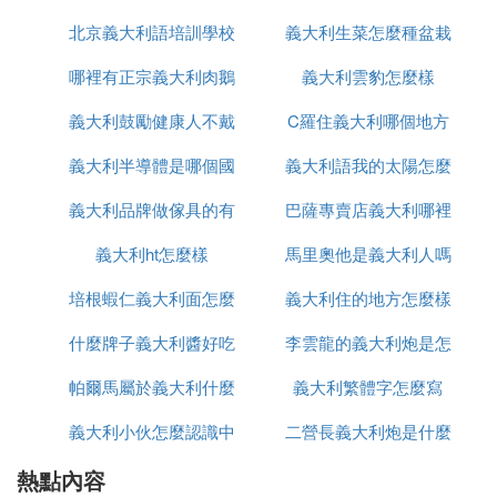
流和經濟效益的共贏。
北京義大利語培訓學校
義大利生菜怎麼種盆栽
品牌
哪裡有正宗義大利肉鵝
有哪些
義大利雲豹怎麼樣
義大利鼓勵健康人不戴
苗出售嗎
C羅住義大利哪個地方
義大利半導體是哪個國
口罩這什麼操作
義大利語我的太陽怎麼
義大利品牌做傢具的有
家的
巴薩專賣店義大利哪裡
寫
義大利ht怎麼樣
哪些品牌
馬里奧他是義大利人嗎
有
培根蝦仁義大利面怎麼
義大利住的地方怎麼樣
法語怎麼說
什麼牌子義大利醬好吃
做
李雲龍的義大利炮是怎
帕爾馬屬於義大利什麼
義大利繁體字怎麼寫
麼發射
義大利小伙怎麼認識中
區
二營長義大利炮是什麼
熱點內容
國人
型號