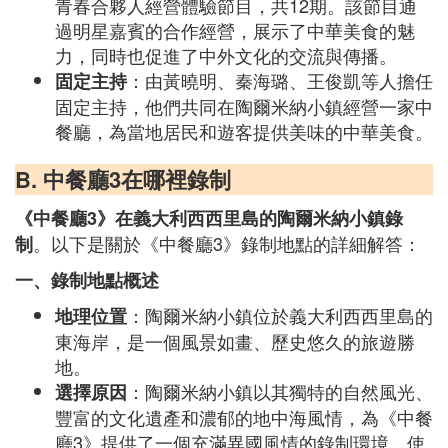
青春合夥人經營體驗節目，共12期。該節目通
過明星嘉賓的合作經營，展示了中華美食的魅
力，同時也促進了中外文化的交流與傳播。
：由黃曉明、秦海璐、王俊凱等人擔任
固定主持
固定主持，他們共同在陶爾米納小鎮經營一家中
餐廳，為當地居民和遊客提供美味的中華美食。
B. 中餐廳3在哪裡錄制
《中餐廳3》在義大利西西里島的陶爾米納小鎮錄
。以下是關於《中餐廳3》錄制地點的詳細解答：
制
一、錄制地點概述
：陶爾米納小鎮位於義大利西西里島的
地理位置
東海岸，是一個風景如畫、歷史悠久的旅遊勝
地。
：陶爾米納小鎮以其獨特的自然風光、
選擇原因
豐富的文化遺產和濃郁的地中海風情，為《中餐
廳3》提供了一個充滿異國風情的錄制環境，使