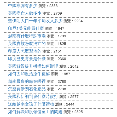
中國導彈有多少
瀏覽：2353
英國病亡人數多少
瀏覽：2709
查伊朗人口一年平均收入多少
瀏覽：2264
印尼1美元能買什麼
瀏覽：1947
越南有什麼特殊市場
瀏覽：1799
英國貴族怎麼消亡的
瀏覽：1825
印度人怎麼犁地的
瀏覽：2151
印度歷史背景是什麼
瀏覽：2360
英國背景提升機構如何辦理
瀏覽：2042
如何去印度治療牛皮癬
瀏覽：1957
越南最多的廠在哪裡
瀏覽：2780
怎麼買伊朗石化產品
瀏覽：2738
美國和伊朗到底什麼時候打
瀏覽：2577
送給越南女孩子什麼禮物
瀏覽：2444
如何解決印度僱傭童工的問題
瀏覽：2825