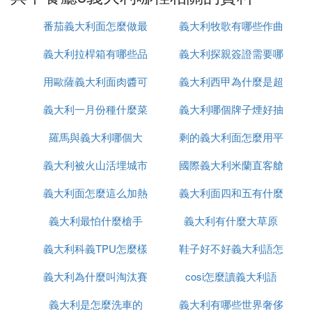
當地旅遊業的發展。
番茄義大利面怎麼做最
義大利牧歌有哪些作曲
綜上所述，《中餐廳3》在義大利西西里島的陶爾米
納小鎮錄制，這一選擇不僅為節目提供了優美的錄制
義大利拉桿箱有哪些品
簡單還好吃
義大利探親簽證需要哪
大家
環境，也促進了中華美食文化和旅遊文化的交流與傳
用歐薩義大利面肉醬可
牌
義大利西甲為什麼是超
些
播。
義大利一月份種什麼菜
做什麼
義大利哪個牌子煙好抽
級甲
C. 中餐廳第三季在哪裡開 中餐廳第三季取
羅馬與義大利哪個大
剩的義大利面怎麼用平
景地
義大利被火山活埋城市
國際義大利米蘭直客艙
底鍋加熱
《中餐廳第三季》在義大利西西里島的陶爾米納小鎮
。
拍攝
義大利面怎麼這么加熱
叫什麼
義大利面四和五有什麼
是什麼意思
：該季節目具體取景於義大利西西里島
拍攝地點
義大利最怕什麼槍手
義大利有什麼大草原
區別
的陶爾米納小鎮，這是一個充滿浪漫氣息的地
方，也是義大利的熱門旅遊景點。
義大利科義TPU怎麼樣
鞋子好不好義大利語怎
：《中餐廳》從第一季開始就在國外拍
節目特色
義大利為什麼叫淘汰賽
cosi怎麼讀義大利語
麼說
攝，通過節目不僅向世界展示了中國美食的魅
力，也帶動了拍攝地的旅遊發展，實現了文化交
義大利是怎麼洗車的
之王
義大利有哪些世界奢侈