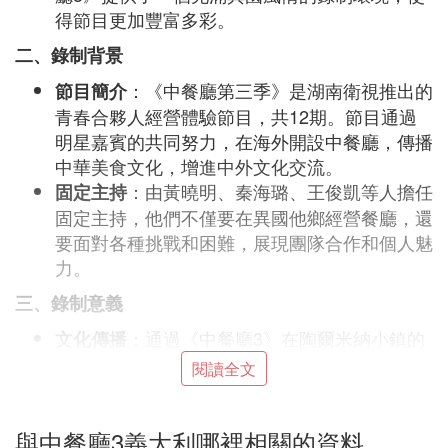
得節目更加豐富多彩。
二、錄制背景
：《中餐廳第三季》是湖南衛視推出的
節目簡介
青春合夥人經營體驗節目，共12期。節目通過
明星嘉賓的共同努力，在海外開設中餐廳，傳播
中華美食文化，增進中外文化交流。
：由黃曉明、秦海璐、王俊凱等人擔任
固定主持
固定主持，他們不僅要在異國他鄉經營餐廳，還
要面對各種挑戰和困難，展現團隊合作和個人魅
力。
三、錄制意義
：通過《中餐廳3》在陶爾米納小鎮的
文化傳播
錄制，中華美食文化得以在海外得到更廣泛的傳
閱讀全文
播，讓更多的人了解和喜愛中餐。
：同時，陶爾米納小鎮也藉助節目的影
旅遊推廣
與中餐廳3義大利哪裡相關的資料
響力，吸引了更多的遊客前來觀光旅遊，促進了