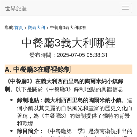
世界旅遊
切
換
導
航
導航:
首頁
>
觀義大利
> 中餐廳3義大利哪裡
中餐廳3義大利哪裡
發布時間：2025-07-05 05:38:31
A. 中餐廳3在哪裡錄制
《中餐廳3》在義大利西西里島的陶爾米納小鎮錄
。以下是關於《中餐廳3》錄制地點的具體信息：
制
：
。這
錄制地點
義大利西西里島的陶爾米納小鎮
個小鎮以其美麗的自然風光和豐富的歷史文化而
著稱，為《中餐廳3》的錄制提供了獨特的背景
和環境。
：《中餐廳第三季》是湖南衛視推出的
節目簡介