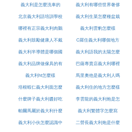
義大利是怎麼洗車的
之王
義大利有哪些世界奢侈
6.
：在西餐廳後面的樓梯間上到4樓，
換上混混服裝
北京義大利語培訓學校
義大利生菜怎麼種盆栽
品牌
找到外部樓梯，沿樓梯進屋擊倒癮君子，換上混混服
裝。
哪裡有正宗義大利肉鵝
有哪些
義大利雲豹怎麼樣
義大利鼓勵健康人不戴
苗出售嗎
C羅住義大利哪個地方
7.
：在小鎮街巷裡找到打盹的私家
穿上私家偵探服裝
偵探，弄醒他後尾隨他，找機會下手，比如在樓洞或
義大利半導體是哪個國
口罩這什麼操作
義大利語我的太陽怎麼
衛生間附近，換上私家偵探服裝。
義大利品牌做傢具的有
家的
巴薩專賣店義大利哪裡
寫
義大利ht怎麼樣
哪些品牌
馬里奧他是義大利人嗎
有
8.
：去庄園斜對面的花壇旁，偷襲長條
換上保鏢制服
椅上坐著的黑衣保鏢，換上他的衣服。
培根蝦仁義大利面怎麼
義大利住的地方怎麼樣
法語怎麼說
什麼牌子義大利醬好吃
做
李雲龍的義大利炮是怎
以下是部分服裝的游戲截圖：
帕爾馬屬於義大利什麼
義大利繁體字怎麼寫
麼發射
義大利小伙怎麼認識中
區
二營長義大利炮是什麼