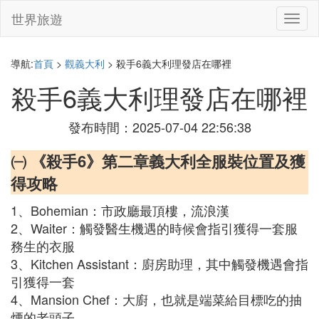
世界旅遊
切
換
導
航
導航:
首頁
>
觀義大利
> 殺手6義大利理發店在哪裡
殺手6義大利理發店在哪裡
發布時間：2025-07-04 22:56:38
㈠ 《殺手6》第二章義大利全服裝位置及獲
得攻略
1、Bohemian：市政廳最頂樓，流浪漢
2、Waiter：觸發醫生機遇的時候會指引獲得一套服
務生的衣服
3、Kitchen Assistant：廚房助理，其中觸發機遇會指
引獲得一套
4、Mansion Chef：大廚，也就是端菜給目標吃的抽
煙的老頭子