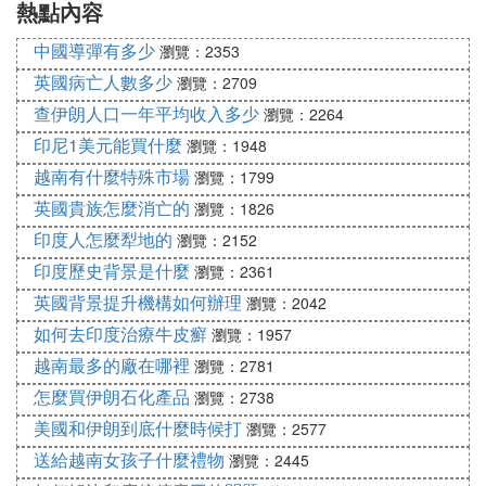
熱點內容
國人
型號
……
中國導彈有多少
瀏覽：2353
㈢ 殺手象牙白在哪裡
英國病亡人數多少
瀏覽：2709
查伊朗人口一年平均收入多少
瀏覽：2264
在頂層拍賣會。
印尼1美元能買什麼
瀏覽：1948
在最頂層拍賣會出來過道對面的房子（就是劇情故事
越南有什麼特殊市場
瀏覽：1799
裡，扮演明星和目標見面的屋子），裡面有兩個看守
英國貴族怎麼消亡的
保鏢。
瀏覽：1826
殺手象牙白是殺手6當中的角色。
印度人怎麼犁地的
瀏覽：2152
《殺手6》是一款Io-Interactive製作、SquareEnix發
印度歷史背景是什麼
瀏覽：2361
行的動作冒險游戲。在本作中，主角要進行的任務地
英國背景提升機構如何辦理
瀏覽：2042
點包括了法國巴黎，義大利薩皮扎，摩洛哥馬拉喀
如何去印度治療牛皮癬
瀏覽：1957
什，泰國曼谷，美國科羅拉多州，日本北海道等地，
越南最多的廠在哪裡
瀏覽：2781
我們熟悉的老牌殺手47，要在ICA的幫助下展開全球
怎麼買伊朗石化產品
范圍的獵殺行動。該作依舊包含了系列核心元素，玩
瀏覽：2738
家可以使用眾多道具在全球各種奢華，奇異的地方完
美國和伊朗到底什麼時候打
瀏覽：2577
成暗殺任務,力圖打造更真實的殺手世界。
送給越南女孩子什麼禮物
瀏覽：2445