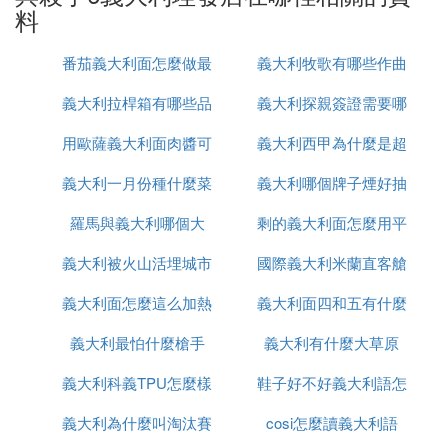
1.
：這兩套服裝是游戲
獲取47招牌套裝和義大利套裝
料
初始設定就有的，直接換上就好。
番茄義大利面怎麼做最
義大利牧歌有哪些作曲
2.
：去庄園外的公路盡頭，找到那輛
換上快遞員制服
義大利拉桿箱有哪些品
簡單還好吃
義大利探親簽證需要哪
大家
失事的快遞車，背後偷襲快遞員，換上他的衣服。
用歐薩義大利面肉醬可
牌
義大利西甲為什麼是超
些
3.
：在快遞車附近，有個受傷的騎車
獲取騎車手服裝
義大利一月份種什麼菜
做什麼
義大利哪個牌子煙好抽
級甲
手被快遞員救助，解決掉快遞員，追上騎車手，擊倒
羅馬與義大利哪個大
剩的義大利面怎麼用平
後換上他的衣服。
義大利被火山活埋城市
國際義大利米蘭直客艙
底鍋加熱
4.
：在西餐廳的小巷裡，等沒人的時
換上服務員制服
義大利面怎麼這么加熱
叫什麼
義大利面四和五有什麼
是什麼意思
候偷襲抽煙的服務員，換上他的衣服。
義大利最怕什麼槍手
義大利有什麼大草原
區別
5.
：先穿上服務員制服，去西餐廳
穿上心理醫生衣服
義大利科義TPU怎麼樣
鞋子好不好義大利語怎
偷老鼠葯給醫生的咖啡下毒，等醫生腹痛去衛生間，
跟進去擊倒他，換上衣服。
義大利為什麼叫淘汰賽
cosi怎麼讀義大利語
麼說