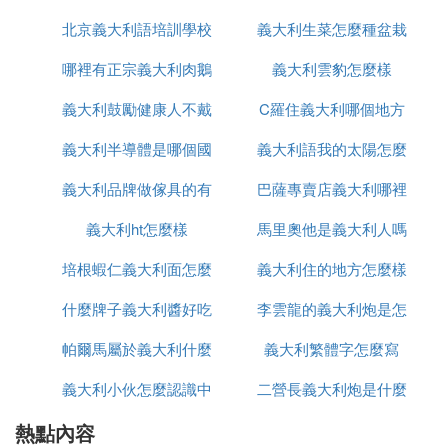
國自己來宣戰不行么
北京義大利語培訓學校
義大利生菜怎麼種盆栽
品牌
1、1941年12月7日日本偷襲珍珠港，隨後美國對日
哪裡有正宗義大利肉鵝
有哪些
義大利雲豹怎麼樣
本宣戰，德國因為1940年9月27日，德國、日本和義
義大利鼓勵健康人不戴
苗出售嗎
C羅住義大利哪個地方
大利三國外交代表在柏林簽署《德意日三國同盟條
約》，三國保證如締約國一方受到目前未參與歐戰或
義大利半導體是哪個國
口罩這什麼操作
義大利語我的太陽怎麼
中日「沖突」中的一國攻擊時，應以一切政治、經濟
和軍事手段相援助；
義大利品牌做傢具的有
家的
巴薩專賣店義大利哪裡
寫
2、德國和英國死戰的時候，美國通過 了《中立法修
義大利ht怎麼樣
哪些品牌
馬里奧他是義大利人嗎
有
正案》《租借法案》明顯的偏袒英國。
《中立法修正案》是允許遭受法西斯侵略的國家通過
培根蝦仁義大利面怎麼
義大利住的地方怎麼樣
法語怎麼說
現款自運也就是說你拿現金買我的武器買完之後從我
什麼牌子義大利醬好吃
做
李雲龍的義大利炮是怎
美國運回去現款自運的原則購買我的軍火。那麼在戰
爭狀態下一個第三國把自己的武器裝備賣給交戰方面
帕爾馬屬於義大利什麼
義大利繁體字怎麼寫
麼發射
其中的一方這實際上是在袒護它售武器的那一方換句
話說《中立法修正案》就表明了美國實際上在偏袒英
義大利小伙怎麼認識中
區
二營長義大利炮是什麼
法盡管它沒有參戰這是《中立法修正案》。
熱點內容
國人
型號
《租借法案》是前者政策的繼續為什麼《中立法修正