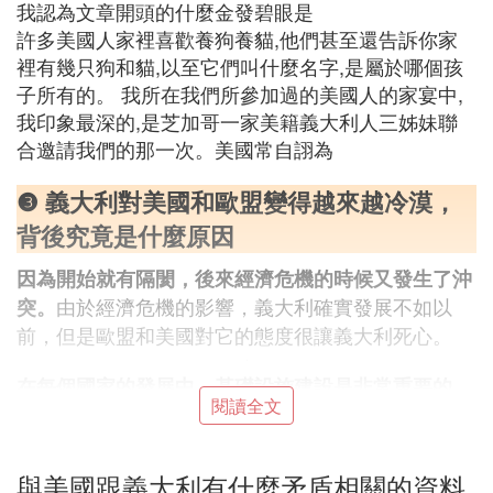
我認為文章開頭的什麼金發碧眼是
許多美國人家裡喜歡養狗養貓,他們甚至還告訴你家
裡有幾只狗和貓,以至它們叫什麼名字,是屬於哪個孩
子所有的。 我所在我們所參加過的美國人的家宴中,
我印象最深的,是芝加哥一家美籍義大利人三姊妹聯
合邀請我們的那一次。美國常自詡為
❸ 義大利對美國和歐盟變得越來越冷漠，
背後究竟是什麼原因
因為開始就有隔閡，後來經濟危機的時候又發生了沖
由於經濟危機的影響，義大利確實發展不如以
突。
前，但是歐盟和美國對它的態度很讓義大利死心。
在每個國家的發展中，基礎設施建設是非常重要的。
閱讀全文
義大利的基礎設施比較落後，所以希望歐盟能幫上一
把，但是歐盟的態度很不好，拖拖拉拉的，這也導致
義大利越來越不待見歐盟。
與美國跟義大利有什麼矛盾相關的資料