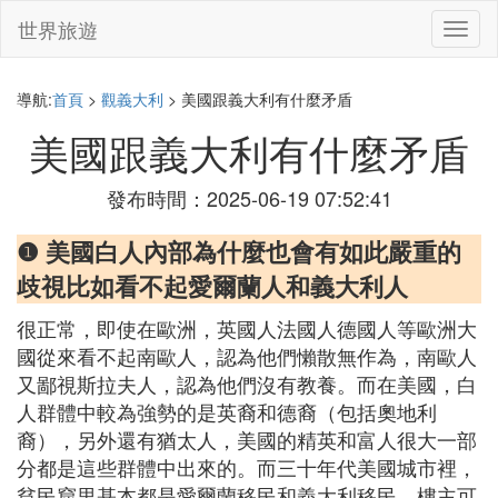
世界旅遊
切
換
導
航
導航:
首頁
>
觀義大利
> 美國跟義大利有什麼矛盾
美國跟義大利有什麼矛盾
發布時間：2025-06-19 07:52:41
❶ 美國白人內部為什麼也會有如此嚴重的
歧視比如看不起愛爾蘭人和義大利人
很正常，即使在歐洲，英國人法國人德國人等歐洲大
國從來看不起南歐人，認為他們懶散無作為，南歐人
又鄙視斯拉夫人，認為他們沒有教養。而在美國，白
人群體中較為強勢的是英裔和德裔（包括奧地利
裔），另外還有猶太人，美國的精英和富人很大一部
分都是這些群體中出來的。而三十年代美國城市裡，
貧民窟里基本都是愛爾蘭移民和義大利移民，樓主可