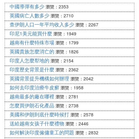
案的前提是現款自運但後來英國拿不出錢來沒錢可買
中國導彈有多少
瀏覽：2353
這種情況下羅斯福認為我就租給你用羅斯福的話講就
英國病亡人數多少
瀏覽：2710
是我向房子著火的鄰居出借我花園的水管救火那麼這
查伊朗人口一年平均收入多少
瀏覽：2267
個法案同樣是偏袒英法的這是一個史實。
印尼1美元能買什麼
瀏覽：1949
而德軍潛艇收到中立國影響，無法對美國軍艦掩護下
越南有什麼特殊市場
瀏覽：1799
的英國商船進行有效打擊。
所以希特勒對美國宣戰。
英國貴族怎麼消亡的
瀏覽：1826
印度人怎麼犁地的
瀏覽：2154
❻ 二戰後，為什麼美國沒處理義大利
印度歷史背景是什麼
瀏覽：2362
1樓回答的是對的，義大利一開始為法西斯國家，與
英國背景提升機構如何辦理
瀏覽：2042
德國結盟，武器先進，他們的大炮是出了名的厲害，
如何去印度治療牛皮癬
瀏覽：1958
但是義大利國家人民最熱愛生命，所以有先進的武器
越南最多的廠在哪裡
瀏覽：2781
但缺乏軍人的素質，導致義大利屢戰屢敗，最明顯的
怎麼買伊朗石化產品
瀏覽：2738
一次就是在德國進軍法國初期，身為友軍的義大利想
美國和伊朗到底什麼時候打
瀏覽：2578
趁虛而入，但沒想到竟被駐守在義大利的法國邊防軍
送給越南女孩子什麼禮物
瀏覽：2446
打了回去，現在可想而知當年義大利的戰鬥力，當然
就變成了牆頭草，哪邊強往哪邊倒，現在也不例外，
如何解決印度僱傭童工的問題
瀏覽：2832