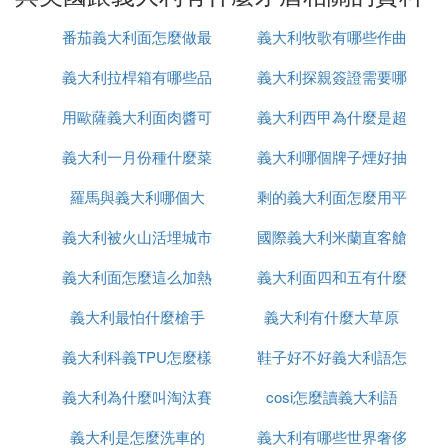
❹ 巴黎和會美英之間、英法之間、美法之
番茄義大利面怎麼做最
義大利牧歌有哪些作曲
間矛盾各是什麼
義大利拉桿箱有哪些品
簡單還好吃
義大利探親簽證需要哪
大家
英美：一戰後期，美國參戰，企圖同英、法等國爭奪
用歐薩義大利面肉醬可
牌
義大利西甲為什麼是超
些
戰利品。 美國企圖攫取世界領導權。英國想保持海
上絕對優勢，維護殖民帝國，反對過分削弱德國。
義大利一月份種什麼菜
做什麼
義大利哪個牌子煙好抽
級甲
法國：最大限度削弱德國，重建其在歐洲大陸德霸
權。
羅馬與義大利哪個大
剩的義大利面怎麼用平
義大利：希望可以擴大領土。日本：企圖使它在太平
義大利被火山活埋城市
國際義大利米蘭直客艙
底鍋加熱
洋島嶼
美日：日本在亞太地區進行瘋狂侵略擴張，幾乎獨霸
義大利面怎麼這么加熱
叫什麼
義大利面四和五有什麼
是什麼意思
中國，與美國在亞太地區侵略利益發生尖銳沖突。
義大利最怕什麼槍手
義大利有什麼大草原
區別
英法：法國極力主張削弱德國，英國反對過分削弱德
國。法德：一戰中，法德極力主張削弱德國。英德：
義大利科義TPU怎麼樣
鞋子好不好義大利語怎
一戰中，英德在西線和海上對抗。會上英國反對過分
削弱德國。
義大利為什麼叫淘汰賽
cosi怎麼讀義大利語
麼說
義大利是怎麼洗車的
之王
義大利有哪些世界奢侈
❺ 為啥義大利和德國對美國宣戰呢，等美