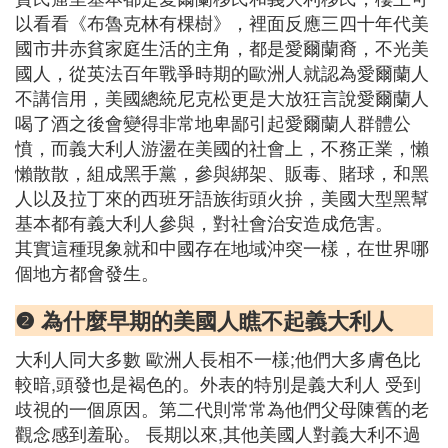
以看看《布魯克林有棵樹》，裡面反應三四十年代美
國市井赤貧家庭生活的主角，都是愛爾蘭裔，不光美
國人，從英法百年戰爭時期的歐洲人就認為愛爾蘭人
不講信用，美國總統尼克松更是大放狂言說愛爾蘭人
喝了酒之後會變得非常地卑鄙引起愛爾蘭人群體公
憤，而義大利人游盪在美國的社會上，不務正業，懶
懶散散，組成黑手黨，參與綁架、販毒、賭球，和黑
人以及拉丁來的西班牙語族街頭火拚，美國大型黑幫
基本都有義大利人參與，對社會治安造成危害。
其實這種現象就和中國存在地域沖突一樣，在世界哪
個地方都會發生。
❷ 為什麼早期的美國人瞧不起義大利人
大利人同大多數 歐洲人長相不一樣;他們大多膚色比
較暗,頭發也是褐色的。外表的特別是義大利人 受到
歧視的一個原因。第二代則常常為他們父母陳舊的老
觀念感到羞恥。 長期以來,其他美國人對義大利不過