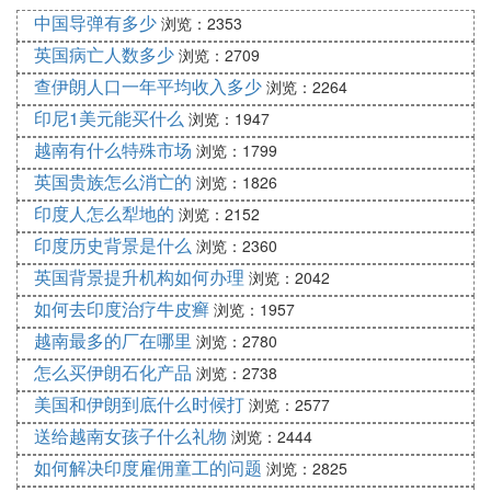
使用。
中国导弹有多少
浏览：2353
俄罗斯认证机构GOST规格要求中欧和东欧7/7插头是
英国病亡人数多少
浏览：2709
16A的标准。
查伊朗人口一年平均收入多少
浏览：2264
印尼1美元能买什么
浏览：1947
越南有什么特殊市场
浏览：1799
英国贵族怎么消亡的
浏览：1826
印度人怎么犁地的
浏览：2152
印度历史背景是什么
浏览：2360
英国背景提升机构如何办理
浏览：2042
如何去印度治疗牛皮癣
浏览：1957
越南最多的厂在哪里
浏览：2780
怎么买伊朗石化产品
浏览：2738
美国和伊朗到底什么时候打
浏览：2577
送给越南女孩子什么礼物
浏览：2444
如何解决印度雇佣童工的问题
浏览：2825