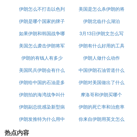
转换插头：欧标/德标
伊朗怎么不打击以色列
美国是怎么杀伊朗的将
少千米
确认指数：★★★
伊朗是哪个国家的牌子
伊朗北临什么湖泊
军的
欧式插头（两圆）说明:
如果伊朗和韩国战争哪
3月13日伊朗文怎么写
欧标插头（两圆）的制造标准按CE标准执行。欧标
插头在德国、奥地利、荷兰、瑞典、挪威、芬兰、俄
美国怎么袭击伊朗将军
个赢
伊朗有什么好用的工具
罗斯等大部分欧洲国家使用，由于这个标准在整个欧
洲普遍使用，我们把它称为是“欧洲大陆”的标准。插
伊朗的有钱人有多少
的
伊朗人做什么动作
头是两个圆柱，跨距为19mm,接地级是通过两侧插头
美国民兵伊朗会有什么
中国伊朗石油管道什么
接地完成的。中欧和东欧7/7欧式插头有嵌入式插
脚，法国和比利时插座与之相似。在欧洲标准插座电
伊朗给中国的石油是多
反应
伊朗对美国做出了什么
时候建完
气参数是10A-16A230ACV交流电源。欧标插座是世
伊朗拍的海湾战争叫什
少一桶
摩洛哥和伊朗买哪个
反应
界上最安全的插座，接地最特殊主要是考虑人得安
全。因此也是世界上使用最广泛的插头标准。
伊朗副总统感染新型病
么名字
伊朗的死亡率和治愈率
注：意大利标插头是三圆柱一条线，丹麦标和瑞士标
伊朗发推特为什么用中
毒有多少
你来自伊朗用英文怎么
为什么都高
插头是三圆柱成三角形状，都是有直接接地级插脚。
热点内容
文
说
瑞典国医疗用途的插头要求是注塑一体禁止接线插头