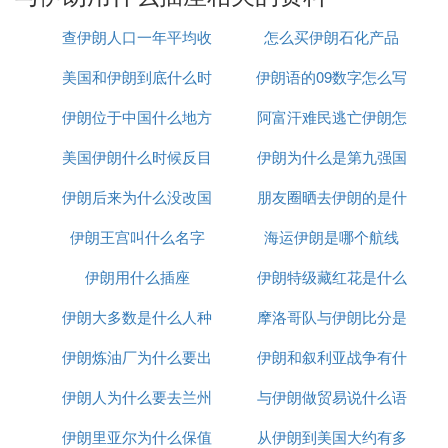
我们不能适应这种不同。只要我们学会正确地使用适
配器，我们就能够在伊朗这个神秘国度中，轻松地享
查伊朗人口一年平均收
怎么买伊朗石化产品
受我们想要的电器产品。
美国和伊朗到底什么时
入多少
伊朗语的09数字怎么写
所以，答案是：伊朗的插座标准与其他国家存在差
异，通常为方形或圆形插座，电压为220伏特。但通
伊朗位于中国什么地方
候打
阿富汗难民逃亡伊朗怎
过使用适配器或转换插头，我们仍然能够在伊朗使用
美国伊朗什么时候反目
伊朗为什么是第九强国
么办
各种电器产品。
伊朗后来为什么没改国
朋友圈晒去伊朗的是什
‘叁’ 伊朗电器插座插足是什么标准
伊朗王宫叫什么名字
名
海运伊朗是哪个航线
么梗
伊朗(Iran)插头详细信息
伊朗用什么插座
伊朗特级藏红花是什么
地区：伊朗Iran
说明：三极与德国相似
伊朗大多数是什么人种
摩洛哥队与伊朗比分是
电流：16A
伊朗炼油厂为什么要出
伊朗和叙利亚战争有什
多少
电压：230V
伊朗人为什么要去兰州
售
与伊朗做贸易说什么语
么区别
频率：50Hz
伊朗里亚尔为什么保值
从伊朗到美国大约有多
种