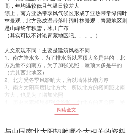
高，年均温较低且气温日较差大
综上，南方亚热带季风气候区形成了亚热带常绿阔叶
林景观，北方形成温带落叶阔叶林景观，青藏地区则
是山峰终年积雪，冰川广布
（其实可以不讨论青藏地区吧。。。。）
人文景观不同：主要是建筑风格不同
1、南方降水多，为了排水所以屋顶大多是斜的，北
方热量不如南方，为了加强光照，屋顶大多是平的
（尤其西北地区）
2、北方受冬季风影响大，所以墙体比南方厚
3、南方太阳高度比北方大，所以北方的楼间距比南
方大，也是为了增加光照
4、历史因素和思想观念影响，如北方的四合院，受
肥水不流外人田的思想观念影响，四合院的屋顶都是
阅读全文
向院内斜的
与中国南北太阳辐射哪个大相关的资料
‘贰’ 北方和南方 哪里太阳辐射大些