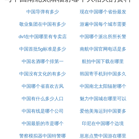
南方的太阳高度角比北方的太阳高度角大，因为南方
中国导弹有多少
现在中国哪个省份最发
更靠近赤道，所以南方的太阳辐射大些。
敬业集团在中国有多少
游遍中国每个城市需要
达
至于夏天为什么北京和广东一样的炎热，原因有两
个：
dvf在中国哪里有专卖店
办事处
中国哪个派出所所长警
多久
1：夏天的时候太阳处于北半球，纬度越高昼越长，
虽然太阳辐射没有南方强，但是时间比南方长许多，
中国首批5g标准是多少
南航中国官网电话是多
衔最高
所以，北京和广东夏天差不多热。
中国名酒哪个排第一
航拍中国下载在哪里
少钱
2：北方降雨少，南方降雨多。
希望能帮到你。(*^__^*)
中国没有文化的有多少
韩国寄手机到中国多久
‘叁’ 为什么夏季全国普遍高温
中国哪个省喜欢古风
中国南北太阳辐射哪个
因为在我国四季，都是南方的太阳辐射强度较北方
中国有什么多少人口
魅力中国城在哪里可以
大
长；在夏季太阳直射点在北半球，根据点北北长的原
中国有线是哪个公司
爱他美海运到中国要多
看
理（太阳直射点在北半球，越往北日照时间越长），
北方的日照时间较南方的日照时间长，而且越往北日
中国最脏的市是哪个
印尼在中国哪个边境
久
照时间越长，这样日照时长弥补了太阳辐射的不足，
警察模拟器中国特警哪
崽崽点赞中国游在哪里
就造成了我国夏季南北方普遍高温的情况。