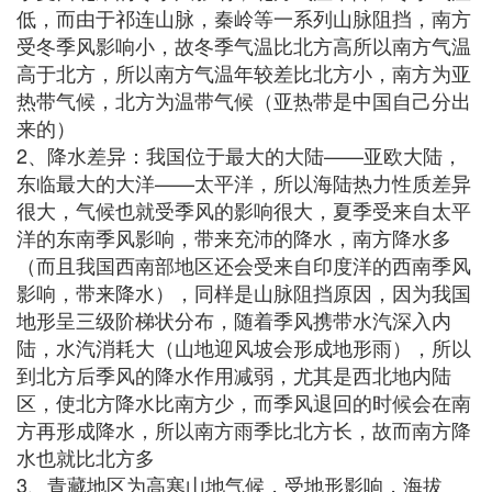
低，而由于祁连山脉，秦岭等一系列山脉阻挡，南方
受冬季风影响小，故冬季气温比北方高所以南方气温
高于北方，所以南方气温年较差比北方小，南方为亚
热带气候，北方为温带气候（亚热带是中国自己分出
来的）
2、降水差异：我国位于最大的大陆——亚欧大陆，
东临最大的大洋——太平洋，所以海陆热力性质差异
很大，气候也就受季风的影响很大，夏季受来自太平
洋的东南季风影响，带来充沛的降水，南方降水多
（而且我国西南部地区还会受来自印度洋的西南季风
影响，带来降水），同样是山脉阻挡原因，因为我国
地形呈三级阶梯状分布，随着季风携带水汽深入内
陆，水汽消耗大（山地迎风坡会形成地形雨），所以
到北方后季风的降水作用减弱，尤其是西北地内陆
区，使北方降水比南方少，而季风退回的时候会在南
方再形成降水，所以南方雨季比北方长，故而南方降
水也就比北方多
3、青藏地区为高寒山地气候，受地形影响，海拔