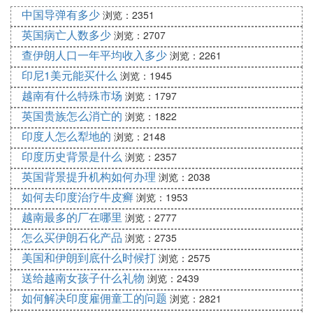
形成低气压引起西南季风，西南季风在约5月到达中
中国导弹有多少
浏览：2351
国沿海等地，此时东北季风会受到西南季风的阻挡，
英国病亡人数多少
浏览：2707
夏天很少被影响到。直到8月末到9月中旬，才会受到
查伊朗人口一年平均收入多少
浏览：2261
其影响。中国以第一批西南季风到达为标志，进入夏
季。
印尼1美元能买什么
浏览：1945
越南有什么特殊市场
浏览：1797
5月夏天的北方天气依旧十分冷，北方的冷空气与南
英国贵族怎么消亡的
方的西南季风相遇，在南海地区形成低压槽，也就是
浏览：1822
广州一带雨季的开始。
印度人怎么犁地的
浏览：2148
印度历史背景是什么
浏览：2357
6月，副热带高压脊线移到华南地区，长江流域进入
梅雨季，而到7月，副热带高气压随着时间而推移而
英国背景提升机构如何办理
浏览：2038
到达中国长江流域附近，长江流域一带出现伏旱天
如何去印度治疗牛皮癣
浏览：1953
气。
越南最多的厂在哪里
浏览：2777
夏季是许多农作物旺盛生长的最好季节，充足的光照
怎么买伊朗石化产品
浏览：2735
和适宜的温度给植物提供了所需的条件。大多地区会
美国和伊朗到底什么时候打
浏览：2575
受到低气压影响，气候相对稳定。但是在赤道附近的
送给越南女孩子什么礼物
浏览：2439
海洋上会形成台风，容易对周围地区造成破坏影响。
如何解决印度雇佣童工的问题
浏览：2821