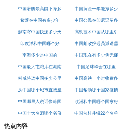
太阳辐射的强度，南方要强于北方；然后看日照时
中国潜艇最高能下降多
里下载
中国黄金一年能挣多少
长，此时太阳直射点在南半球，根据点南南长的原
紫薯在中国有多少年
少米
中国公民在印尼逗留多
钱
则，太阳直射点在南半球，越往南日照时间越长。冬
季南方太阳辐射也强，日照时长也长，这就造成了冬
越南寄中国快递多少天
高铁技术中国从哪里引
久
季我国南北气温差异较大。
印度洋和中国哪个好
中国邮政投递员派送需
进
在中国夏季从立夏(每年5月5日至7日之间）开始，到
立秋结束；西方人则普遍称夏至至秋分为夏季。在南
南海多少是中国的
中国现在有多少例无症
要多久
半球，一般12月、1月和2月被定为夏季。气候学意义
中国最大屯粮库在湖南
中国足球峰会在哪里
状感染者
上讲：连续五天平均温度超过22度算作夏季，直到五
天平均温度低于22度算作秋季。
科威特离中国多少公里
哪里
中国高铁一小时收费多
(3)中国南北太阳辐射哪个大扩展阅读
从中国哪个城市直接坐
中国帮助哪个国家疫情
少
北半球的夏季气温高是最显着的气候特征，因地域、
中国哪里人说话像韩国
大巴去越南
欧洲和中国哪个国家好
干湿环境的不同，会产生炎热干燥或者湿热多雨的气
中国十大名酒哪个省份
话
中国合村并镇22个名单
玩
候。
在中国，沿岸地方在5月份因为内陆受热，西南地区
热点内容
最多
进入哪个省