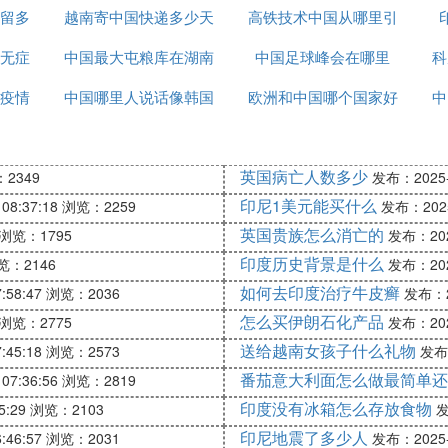
留多
越南寄中国快递多少天
里下载
高铁技术中国从哪里引
无症
中国最大屯粮库在湖南
中国足球峰会在哪里
进
科
疫情
中国哪里人说话像韩国
哪里
欧洲和中国哪个国家好
中
话
玩
英国病亡人数多少
2349
发布：2025-1
印尼1美元能买什么
08:37:18
浏览：2259
发布：2025-
英国贵族怎么消亡的
浏览：1795
发布：2025
印度历史背景是什么
览：2146
发布：2025
如何去印度治疗牛皮癣
:58:47
浏览：2036
发布：20
怎么买伊朗石化产品
浏览：2775
发布：2025
送给越南女孩子什么礼物
:45:18
浏览：2573
发布：
番茄意大利面怎么做最简单还
07:36:56
浏览：2819
印度没有冰箱怎么存放食物
5:29
浏览：2103
发
印尼地震了多少人
:46:57
浏览：2031
发布：2025-1