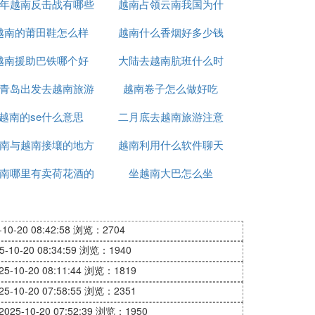
9年越南反击战有哪些
越南占领云南我国为什
越南的莆田鞋怎么样
人
越南什么香烟好多少钱
么未先进攻
越南援助巴铁哪个好
大陆去越南肮班什么时
青岛出发去越南旅游
越南卷子怎么做好吃
候能正常
越南的se什么意思
怎么办
二月底去越南旅游注意
南与越南接壤的地方
越南利用什么软件聊天
什么
南哪里有卖荷花酒的
有哪些
坐越南大巴怎么坐
0-20 08:42:58
浏览：2704
10-20 08:34:59
浏览：1940
-10-20 08:11:44
浏览：1819
-10-20 07:58:55
浏览：2351
25-10-20 07:52:39
浏览：1950