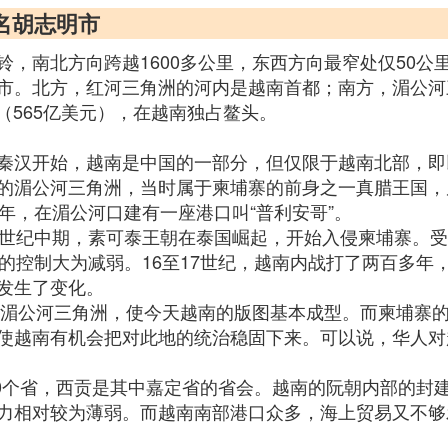
名胡志明市
，南北方向跨越1600多公里，东西方向最窄处仅50
市。北方，红河三角洲的河内是越南首都；南方，湄公河
DP（565亿美元），在越南独占鳌头。
秦汉开始，越南是中国的一部分，但仅限于越南北部，即
的湄公河三角洲，当时属于柬埔寨的前身之一真腊王国，
年，在湄公河口建有一座港口叫“普利安哥”。
3世纪中期，素可泰王朝在泰国崛起，开始入侵柬埔寨。
的控制大为减弱。16至17世纪，越南内战打了两百多
发生了变化。
占领湄公河三角洲，使今天越南的版图基本成型。而柬埔寨
使越南有机会把对此地的统治稳固下来。可以说，华人对
30个省，西贡是其中嘉定省的省会。越南的阮朝内部的
力相对较为薄弱。而越南南部港口众多，海上贸易又不够