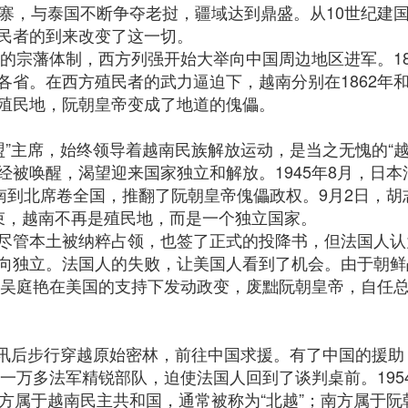
埔寨，与泰国不断争夺老挝，疆域达到鼎盛。从10世纪建
民者的到来改变了这一切。
心的宗藩体制，西方列强开始大举向中国周边地区进军。1
省。在西方殖民者的武力逼迫下，越南分别在1862年和1
殖民地，阮朝皇帝变成了地道的傀儡。
越盟”主席，始终领导着越南民族解放运动，是当之无愧的“
经被唤醒，渴望迎来国家独立和解放。1945年8月，日
南到北席卷全国，推翻了阮朝皇帝傀儡政权。9月2日，
束，越南不再是殖民地，而是一个独立国家。
尽管本土被纳粹占领，也签了正式的投降书，但法国人认
向独立。法国人的失败，让美国人看到了机会。由于朝鲜
，吴庭艳在美国的支持下发动政变，废黜阮朝皇帝，自任总统
明闻讯后步行穿越原始密林，前往中国求援。有了中国的援
灭一万多法军精锐部队，迫使法国人回到了谈判桌前。19
方属于越南民主共和国，通常被称为“北越”；南方属于阮