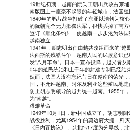
19世纪初期，越南的阮氏王朝出兵攻占柬
南版图上一座毫不起眼的年轻城市，法国殖
1840年的鸦片战争打破了东亚以清朝为核
的阮朝完全无力抵御法军，很快丢掉了南方各
签订《顺化条约》，使越南一步步沦为法国
越南独立
1941年，胡志明出任由越共改组而来的“
法西斯的残酷斗争，越南人民的民族意识已
发“八月革命”。日本一宣布投降，起义者从
0年的殖民统治和上千年的封建专制已经结
然而，法国人没有忘记昔日在越南的荣光，
国，不允许越南、阿尔及利亚这些殖民地走
防止胡志明领导的越共统一越南。1955年
为“南越”。
艰难革命
1949年10月1日，新中国成立了。胡志
战役胜利，尤其1954年的奠边府大捷，歼
《日内瓦协议》，以北纬17度为分界线，北