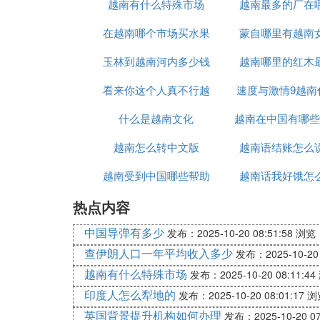
越南有什么特殊市场
越南最多的厂在
在越南哪个市场买水果
蒙自哪里有越南
玉林到越南河内多少钱
最便宜
越南哪里的红木
看来你这个人真不行越
速度与激情9越南
什么是越南文化
南语怎么说
越南在中国有哪些
时候上映
越南怎么转中文版
越南语结账怎么
越南受到中国哪些帮助
越南话我好饿怎
热点内容
中国导弹有多少
发布：2025-10-20 08:51:58
浏览：
查伊朗人口一年平均收入多少
发布：2025-10-20 
越南有什么特殊市场
发布：2025-10-20 08:11:44
印度人怎么犁地的
发布：2025-10-20 08:01:17
浏
英国背景提升机构如何办理
发布：2025-10-20 07