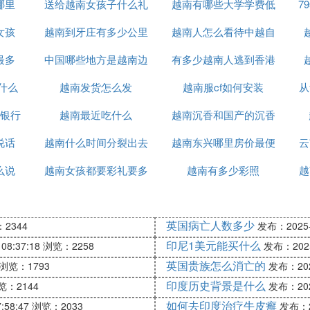
哪里
送给越南女孩子什么礼
越南有哪些大学学费低
7
女孩
越南到牙庄有多少公里
物
越南人怎么看待中越自
最多
中国哪些地方是越南边
有多少越南人逃到香港
卫战
什么
越南发货怎么发
境
越南服cf如何安装
从
银行
越南最近吃什么
越南沉香和国产的沉香
说话
越南什么时间分裂出去
越南东兴哪里房价最便
什么区别
云
么说
越南女孩都要彩礼要多
的
越南有多少彩照
宜
越
少钱
英国病亡人数多少
2344
发布：2025-1
印尼1美元能买什么
08:37:18
浏览：2258
发布：2025-
英国贵族怎么消亡的
浏览：1793
发布：2025
印度历史背景是什么
览：2144
发布：2025
如何去印度治疗牛皮癣
:58:47
浏览：2033
发布：20