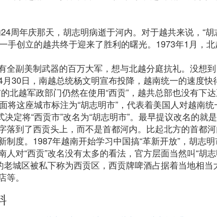
日的24周年庆那天，胡志明病逝于河内。对于越共来说，“
一手创立的越共终于迎来了胜利的曙光。1973年1月，
有全副美制武器的百万大军，想与北越分庭抗礼。没想到，
4月30日，南越总统杨文明宣布投降，越南统一的速度快
城市的北越军政部门仍然在使用“西贡”，越共总部也没有下
封面将这座城市标注为“胡志明市”，代表着美国人对越南
正式决定将“西贡市”改名为“胡志明市”。最早提议改名的
字落到了西贡头上，而不是首都河内。比起北方的首都河
制度。1987年越南开始学习中国搞“革新开放”，胡志
人对“西贡”改名没有太多的看法，官方层面当然叫“胡
的老城区被私下称为西贡区，西贡牌啤酒占据着当地相当
店等。
料