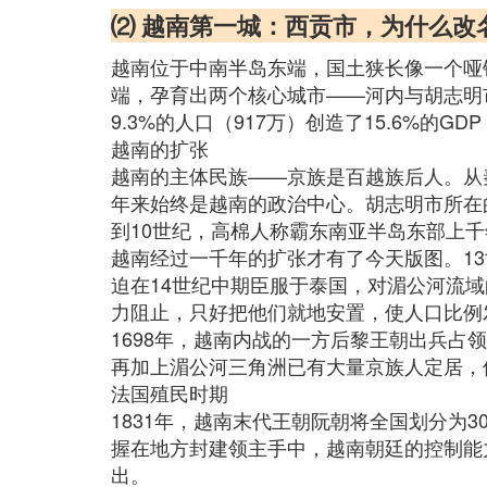
⑵ 越南第一城：西贡市，为什么改
越南位于中南半岛东端，国土狭长像一个哑铃
端，孕育出两个核心城市——河内与胡志明
9.3%的人口（917万）创造了15.6%的G
越南的扩张
越南的主体民族——京族是百越族后人。从
年来始终是越南的政治中心。胡志明市所在
到10世纪，高棉人称霸东南亚半岛东部上千
越南经过一千年的扩张才有了今天版图。1
迫在14世纪中期臣服于泰国，对湄公河流域
力阻止，只好把他们就地安置，使人口比例
1698年，越南内战的一方后黎王朝出兵
再加上湄公河三角洲已有大量京族人定居，
法国殖民时期
1831年，越南末代王朝阮朝将全国划分为
握在地方封建领主手中，越南朝廷的控制能
出。