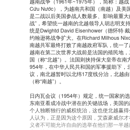
越南战争（1961年~1975年），简称：越战
Cứu Nước），为越南共和国（南越）
是二战以后美国参战人数最多、影响最重大
战”，希望统一越南的北越领导人胡志明支
统是Dwightd David Eisenhower（
约翰逊将战争扩大。在Richard Milho
南越共军最终打败了南越政府军队，统一了
越南在第二次世界大战前是法国的殖民地，
国（称“北越”）。法国则挟持保大皇帝在南
954年，在中华人民共和国的军事援助下，
议，南北越暂时以北纬17度线分治，北越由
（称“南越”）。
日内瓦会议（1954年）规定，统一国家的
东南亚看成冷战中潜在的关键战场，美国的
个人独断独行的威权统治，这也使北越赢得
人认为，正是因为这个原因，艾森豪威尔才
义者不可能允许自由的选举在他们那一半越