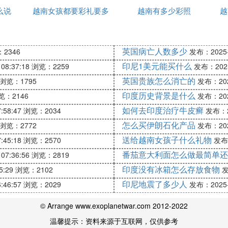
么说
越南女孩都要彩礼要多
的
越南有多少彩照
宜
越
为什么不直接放火烧山呢
少钱
密布为特点。越南在抗击美军入侵期间，曾充分利用地形
为什么不直接放火烧山呢？
一是越南的气候特点使得这一
英国病亡人数多少
2346
发布：2025-1
义悲剧，招来世界舆论谴责。
印尼1美元能买什么
08:37:18
浏览：2259
发布：2025-
英国贵族怎么消亡的
浏览：1795
发布：2025
，造成人道主义悲剧
印度历史背景是什么
览：2146
发布：2025
的平民百姓也在其中，很多村庄都是在丛林环抱之中。如
如何去印度治疗牛皮癣
:58:47
浏览：2034
发布：20
安全和财产造成重大损失，导致一场人道主义悲剧，从而
怎么买伊朗石化产品
浏览：2772
发布：2025
送给越南女孩子什么礼物
:45:18
浏览：2570
发布：
烧丛林的计划。
番茄意大利面怎么做最简单还
07:36:56
浏览：2819
哪些暴行
印度没有冰箱怎么存放食物
5:29
浏览：2102
发
印尼地震了多少人
:46:57
浏览：2029
发布：2025-1
，美国投入参战人数最多的战争之一。在越南战争期间，越
队的手段也是残忍至极，对越南犯下了累累的暴行。
© Arrange www.exoplanetwar.com 2012-2022
美军在越南进行的暴行，这也被认为是美军历史上最残忍的
温馨提示：资料来源于互联网，仅供参考