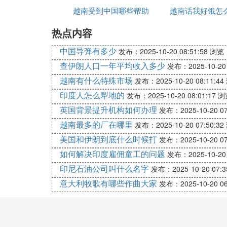
越南受到中国哪些帮助
越南话我好饿怎
3. 越南丛林战争的时候，美国人
热点内容
越南是东南亚的一个国家，地形以山岳丛林
美军吃尽苦头。那么，问题来了，美国军队
中国导弹有多少
发布：2025-10-20 08:51:58
浏览：
自身，三是可能会伤害无辜平民导致人道主
查伊朗人口一年平均收入多少
发布：2025-10-20 
越南有什么特殊市场
发布：2025-10-20 08:11:44
三、火烧丛林，可能会伤害无辜的平民百姓
印度人怎么犁地的
发布：2025-10-20 08:01:17
浏
越南的丛林中，不仅有军队，而且还有更多
英国背景提升机构如何办理
发布：2025-10-20 07
致误伤无辜的百姓妇孺老幼，给平民的人身
越南最多的厂在哪里
发布：2025-10-20 07:50:32
际地位处于被动局面。
美国和伊朗到底什么时候打
发布：2025-10-20 07
基于以上原因，美国军队没有在越南采取火
如何解决印度雇佣童工的问题
发布：2025-10-20 
4. 美国大兵在越南战争期间犯下了
印尼石油公司叫什么名字
发布：2025-10-20 07:3
意大利牧歌有哪些作曲大家
发布：2025-10-20 06
说起越南战争，这是自第二次世界大战之后
人因为美国士兵的暴行而成为残疾。美国军
1968年的时候美国一个小报曾经报道了