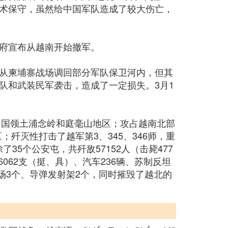
术保守，虽然给中国军队造成了较大伤亡，
府宣布从越南开始撤军。
从柬埔寨战场调回部分军队保卫河内，但其
队和武装民军袭击，造成了一定损失。3月1
的中国领土浦念岭和庭毫山地区；攻占越南北部
歼灭性打击了越军第3、345、346师，重
除了35个公安屯，共歼敌57152人（击毙477
6062支（挺、具）、汽车236辆、苏制反坦
机场3个、导弹发射架2个，同时摧毁了越北的