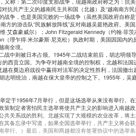
，又称：第二次印度支那战争，现越南政府称之为：抗美救国战争（
及美国对抗共产主义的越南民主共和国（北越）及“越南南方
的战争，也是美国完败的一场战争（虽然美国政府自称是“
持南方的游击队“民族解放阵线”反对南越吴庭艳政府。美
德怀特·戴维·艾森豪威尔）；John Fitzgerald Kenned
us Nixon（理乍得·米尔豪斯·尼克松）执政时期，美国
越南全境。
二战中则被日本占领。1945年二战结束前后，胡志明领
方的西贡立国。为争夺对越南全境的控制权，北越和法国进
北越在奠边府战役中赢得对法军的决定性胜利，法国撤出越
胡志明统治，南越在保大皇帝的控制之下。1955年，吴
选举定于1956年7月举行，但是这场选举从来没有举行
政策制定者害怕民主选举将使共产主义的影响进入南越政
公共关系战的胜利。北越实现了大规模的农业改革，将土
在其备忘录中写道，如果全国选举举行，共产主义将会获
南举行。）最后，美国和两越都没有签署协议中的选举条