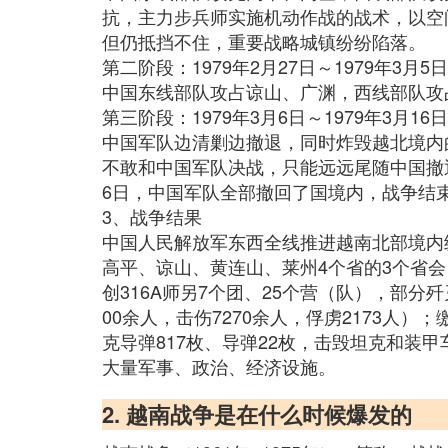
抗，主力步兵师实施机动作战的战术，以空
但仍抵挡不住，重要战略城镇纷纷陷落。
第二阶段：1979年2月27日～1979年3月5日
中国东线部队攻占谅山、广渊，西线部队攻
第三阶段：1979年3月6日～1979年3月16日
中国军队边清剿边撤退，同时炸毁越北境内
不敢和中国军队决战，只能远远尾随中国撤
6日，中国军队全部撤回了国境内，战争结
3、战争结果
中国人民解放军东西全线推进越南北部境内纵
高平、谅山、黄连山、莱州4个省的3个省会
创316A师另7个团、25个营（队），部分歼灭
00余人，击伤7270余人，俘虏2173人）
克导弹817枚、导弹22枚，击毁坦克和装甲
大量军事、政治、经济设施。
2. 越南战争是在什么时候爆发的