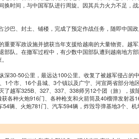
间换时间，与中国军队进行周旋。因其兵力火力不足，战
占沙巴、封土、铺楼，完成了预定作战任务，随即中国政
的重要军政设施并掳获当年支援给越南的大量物资。越军
退部队。在撤军过程中，有少数中国部队遭到越南地方部
束。
深30-50公里，最远达100公里。收复了被越军侵占
、1个市、16个县城、3个镇以及广宁、河宣两省部分地区；
了越军325B、327、337、338师另12个团（旅），拔
；缴获各种火炮916门、各种枪支和火箭筒及40榴弹发射器1
车54辆、火炮781门、汽车594辆，炸毁导弹基地3个、