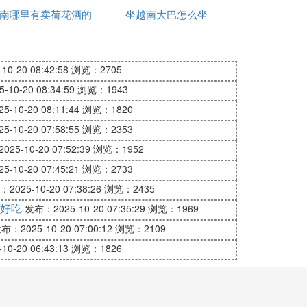
南哪里有卖荷花酒的
有哪些
坐越南大巴怎么坐
地貌特点，展开丛林战争、游击战争，使得
招难以奏效，二是火势难以控制可能会殃及
0-20 08:42:58
浏览：2705
10-20 08:34:59
浏览：1943
-10-20 08:11:44
浏览：1820
-10-20 07:58:55
浏览：2353
果美国军队冒冒失失火烧丛林，很可能会导
25-10-20 07:52:39
浏览：1952
招来世界舆论的不满和谴责，使得美国的国
-10-20 07:45:21
浏览：2733
2025-10-20 07:38:26
浏览：2435
好吃
发布：2025-10-20 07:35:29
浏览：1969
布：2025-10-20 07:00:12
浏览：2109
0-20 06:43:13
浏览：1826
南总计有200万的平民遭到了屠杀，许多
暴行之一，美军中威廉·凯利指挥的一个排残