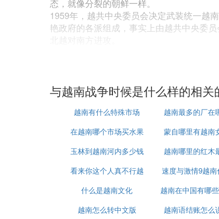
态，就像分裂的朝鲜一样。
1959年，越共中央委员会决定武装统一越
艳政府的各派组成，事实上由越共中央委员会
北越对南方进攻。
1961年6月，美国总统肯尼迪和苏联领导
的方式使他在某些关键争端上向苏联让步。
夜间修成，西柏林被东德封锁，9月，苏联
语）。”这时候中南半岛的冲突是当时冷战
与越南战争时候是什么样的相关
心。同时认为，冲突最好遵循朝鲜模式，只
此时，民族解放阵线已经控制了越南南方的
越南有什么特殊市场
越南最多的厂在
族解放战线扩大势力。1961年5月，为
在越南哪个市场买水果
蒙自哪里有越南
一事件也常被认为是越战开始的标志.
1972年3月，武元甲动员了几乎全部北越军
玉林到越南河内多少钱
最便宜
越南哪里的红木
进行全面轰炸。北越的复活节攻势以失败告
看来你这个人真不行越
速度与激情9越南
B-52战略轰炸的威力，以及急于同美国改
巴黎会议”四方（越南、美国、越南南方共
什么是越南文化
南语怎么说
越南在中国有哪些
时候上映
平协约）。随后两个月内，美军全部撤出越
越南战争最后是美国失败了！~
越南怎么转中文版
越南语结账怎么