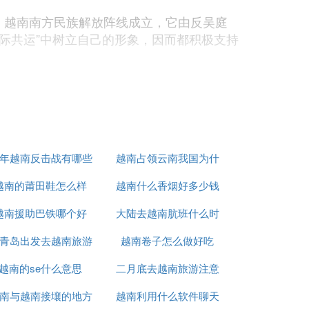
年，越南南方民族解放阵线成立，它由反吴庭
国际共运”中树立自己的形象，因而都积极支持
夫肆意欺凌这位年轻的美国总统，试图通过恫吓
的恫吓行动步步升级，8月，“柏林墙”在一
洲撤退，就可能打乱全世界的均势（施莱辛格
题上显示出美国的力量和对抗共产主义的决
直接核战争威胁的一种方式。
腐败导致吴庭艳政府民心丧尽，无力阻止民
9年越南反击战有哪些
越南占领云南我国为什
越，开启了美军战斗部队进入越南的先河。这
越南的莆田鞋怎么样
人
越南什么香烟好多少钱
么未先进攻
”。尼克松下令美国B-52战略轰炸机对北越
越南援助巴铁哪个好
大陆去越南肮班什么时
任越南人民军司令。复活节攻势的失败，美国
青岛出发去越南旅游
越南卷子怎么做好吃
候能正常
1973年1月27日，参加“关于越南问题的
越南结束战争、恢复和平的协定》（即巴黎和
越南的se什么意思
怎么办
二月底去越南旅游注意
南与越南接壤的地方
越南利用什么软件聊天
什么