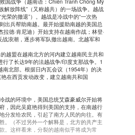
越南语：Chiến Tranh Chống Mỹ
民族解放阵线”（又称越共）的一场战争。越战
光荣的撤退”）。越战是冷战中的“一次热
国则出兵帮助南越。最开始援助南越的美国总
y（约翰·菲茨杰拉德·肯尼迪）开始支持在越南作战；林登·
因国内的反战浪潮，逐步将军队撤出越南。北越军和
导的越盟在越南北方的河内建立越南民主共和
行了长达9年的法越战争/印度支那战争。1
南北部。根据日内瓦会议（1954年）的决
庭艳在西贡发动政变，建立越南共和国
。在冷战的环境中，美国总统艾森豪威尔开始将
府，因此吴庭艳得到美国的支持，在南越行
地分发给农民，引起了南方人民的向往。有
胜。（不过另外一个解释是，北方的共产主
款。这样看来，分裂的越南似乎将成为常