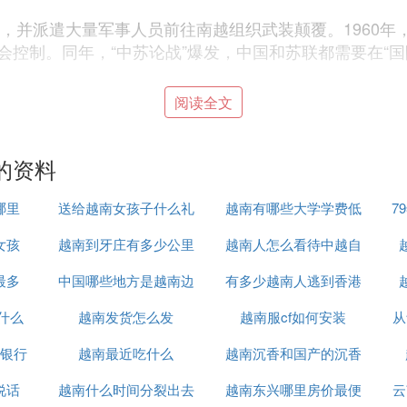
南，并派遣大量军事人员前往南越组织武装颠覆。1960
控制。同年，“中苏论战”爆发，中国和苏联都需要在“
人尼基塔·谢尔盖耶维奇·赫鲁晓夫在维也纳会面。赫鲁晓
阅读全文
特别是柏林，那里大量的技术工人都已逃到西方。赫鲁晓夫
恢复核试验。严峻的形势使肯尼迪认为，“如果美国从亚
中唯一的热战。肯尼迪和他的顾问很快决定，要在越南问
的资料
局限在通过代理方使用常规武器，作为减轻两超级强权间
大部分乡村，虽然有美国的军事援助，但政治上的威权与
哪里
送给越南女孩子什么礼
越南有哪些大学学费低
7
了进一步帮助吴庭艳政府，肯尼迪派遣一支特种部队进驻南
女孩
越南到牙庄有多少公里
物
越南人怎么看待中越自
事力量，发动了比1968年春节攻势更大规模的“复活节攻势
最多
中国哪些地方是越南边
有多少越南人逃到香港
卫战
终，损失超过10万人，武元甲也因此被撤职，文进勇接
什么
越南发货怎么发
境
越南服cf如何安装
从
善关系的苏联和中华人民共和国的压力迫使北越回到谈判桌前。
和临时革命政府、西贡政权）在巴黎正式签定了《关于在
银行
越南最近吃什么
越南沉香和国产的沉香
南。
说话
越南什么时间分裂出去
越南东兴哪里房价最便
什么区别
云