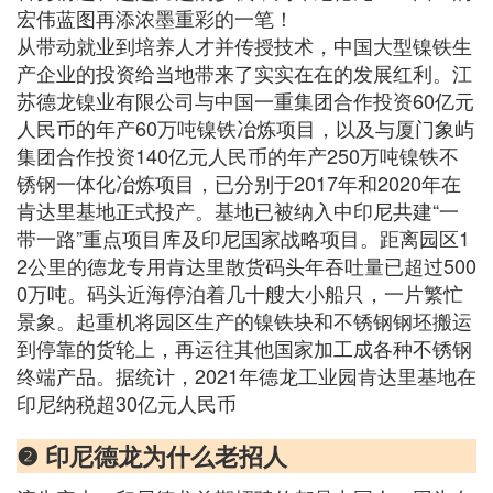
宏伟蓝图再添浓墨重彩的一笔！
从带动就业到培养人才并传授技术，中国大型镍铁生
产企业的投资给当地带来了实实在在的发展红利。江
苏德龙镍业有限公司与中国一重集团合作投资60亿元
人民币的年产60万吨镍铁冶炼项目，以及与厦门象屿
集团合作投资140亿元人民币的年产250万吨镍铁不
锈钢一体化冶炼项目，已分别于2017年和2020年在
肯达里基地正式投产。基地已被纳入中印尼共建“一
带一路”重点项目库及印尼国家战略项目。距离园区1
2公里的德龙专用肯达里散货码头年吞吐量已超过500
0万吨。码头近海停泊着几十艘大小船只，一片繁忙
景象。起重机将园区生产的镍铁块和不锈钢钢坯搬运
到停靠的货轮上，再运往其他国家加工成各种不锈钢
终端产品。据统计，2021年德龙工业园肯达里基地在
印尼纳税超30亿元人民币
❷ 印尼德龙为什么老招人