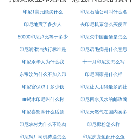
❹ 印尼德龙三期是怎么回事
印尼1美元能买什么
印尼石油公司叫什么名
被印尼工人烧毁
印尼地震了多少人
去印尼机票怎么买便宜
字
1月16日，印尼德龙工业园三期被印尼工人烧毁。该
50000印尼卢比等于多少
印尼欠中国血债是怎么
工业园由中国江苏德龙镍业公司独资投建，主要生产
镍铁，位于该国苏拉威西岛北莫罗瓦里。
印尼润滑油执行标准是
人民币
印尼语毛病是什么意思
回事
印尼三期是由江苏德龙镍业有限公司独立投资项目,
印尼杀华人为什么我
什么
十一月印尼文怎么写
总部位于印度尼西亚雅加达,生产厂部在中苏拉威西
省的莫罗瓦利县,当地属于热带海洋气候,终年恒温,年
东帝汶为什么不加入印
印尼国家是什么样
平均气温27.5°。
印尼宫保鸡丁多少钱
尼
印尼让人用得最多的社
❺ 戴国芳是谁戴国芳为什么要在印尼建厂
血蝎木印尼叫什么树
印尼四水贝水的邮政编
交软件是什么意思
戴国芳，1964年出生于江苏省常州市武进区湟里镇渎
印尼喜欢聊什么话题
印尼天然气在国内卖多
码是多少
南村，原江苏铁本钢铁董事长，江苏德龙镍业有限公
印尼农村为什么不吃肉
印尼椰粉怎么样
少钱
司创始人。在印尼建厂，主要是印尼镍矿产资源丰
富，德龙镍业通过“走出去”对外投资办厂，合理解决
印尼钢厂司机待遇怎么
印尼虎龙鱼配什么鱼