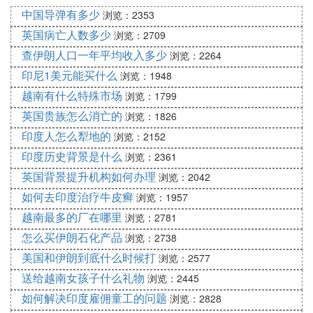
镍业通过“走出去”对外投资办厂，合理解决了镍矿资
中国导弹有多少
浏览：2353
源获取问题，同时也有效解决了自身的产能扩张瓶
英国病亡人数多少
浏览：2709
颈。
查伊朗人口一年平均收入多少
浏览：2264
苏拉威西省肯达里市印尼德龙镍业
印尼1美元能买什么
浏览：1948
2010年7月注册成立的江苏德龙镍业有限公司是原铁
越南有什么特殊市场
本老板戴国芳设立，江苏德龙镍业一期投资20亿元，
浏览：1799
于2011年开始投产，二期于2012年7月投产，为形成
英国贵族怎么消亡的
浏览：1826
一体化的产业链条，德龙镍业又投资了年产300万吨
印度人怎么犁地的
浏览：2152
不锈钢热轧项目，形成了从印尼进口红土镍矿制取镍
印度历史背景是什么
浏览：2361
铁合金，再用镍铁合金生产制取不锈钢的完整产业链
英国背景提升机构如何办理
浏览：2042
条。
如何去印度治疗牛皮癣
浏览：1957
越南最多的厂在哪里
浏览：2781
怎么买伊朗石化产品
浏览：2738
美国和伊朗到底什么时候打
浏览：2577
送给越南女孩子什么礼物
浏览：2445
如何解决印度雇佣童工的问题
浏览：2828