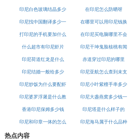
了镍矿资源获取问题，同时也有效解决了自身的产能
扩张瓶颈。
印尼白色玻璃结晶多少
样
在印尼怎么防晒呀
印尼找中国翻译多少一
钱一平方
在哪里可以用印尼钱换
❻ 我在江苏德龙镍业印尼项目工作5个月回
来后一分钱也没给，找老板老板不接电话。
打印尼的手机要加什么
天
在印尼买电脑哪里不会
人民币
大家给看看我还怎么办
什么超市有印尼虾片
印尼干坤鬼脸核桃有闻
受骗
你电话多少，我想问问哪里的情况。我都找中介报名
印尼荷道红龙是什么
赤道穿过印尼的哪里
怎么处理
了。不行就话就不去了
印尼结婚一般给多少
印尼亚航怎么查到未支
❼ 印尼德龙镍业怎么样
印尼炒饭为什么要配虾
印尼小叶紫檀手串多少
付订单
持续扩张增加产能。德龙镍业联合中国一重集团于20
印尼婆罗浮屠是什么教
片
印尼大盏燕窝多少钱一
钱
15年开工建设，2017年投产。
一、二期两大项目均被纳入中印尼共建“一带一路”重
香港印尼保姆多少钱
印尼塔是什么样子的
克
点项目库及印尼国家战略项目。
2014年1月，江苏德龙镍业获批在印尼苏拉威西省肯
印尼和印章一体的怎么
印尼海马属于什么品种
达里市投资建设年产110万吨镍铁合金冶炼项目，目
热点内容
加水
前一期工程年产37.5万吨的镍铁冶炼厂已投产。德龙