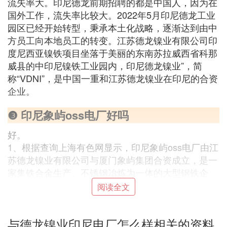
流失率大。印尼德龙前期招聘的都是中国人，因为在
国外工作，流失率比较大。2022年5月印尼德龙工业
园区已经开始转型，秉承本土化战略，逐渐达到由中
方员工向本地员工的转变。江苏德龙镍业有限公司印
度尼西亚镍铁项目坐落于美丽的东南苏拉威西省科那
威县的中印尼镍铁工业园内，印尼德龙镍业”，简
称“VDNI”，是中国一重和江苏德龙镍业在印尼的合资
企业。
❸ 印尼象屿oss电厂好吗
好。
1、根据查询上海有色网显示，印尼象屿oss电厂由江
苏德龙镍业有限公司与厦门象屿集团合资成立，是一
家集铁合金生产、不锈钢冶炼为一体的大型钢铁企
业。
阅读全文
2、印尼象屿oss电厂采用国际先进的RKEF生产工
艺，建有镍铁冶炼生产线30条，以及配套的炼钢、连
与德龙镍业印尼电厂怎么样相关的资料
铸生产线，自备燃煤电厂、空分站。