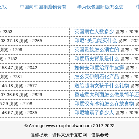
的快乐，这款手机软件是专业给予了与象棋有关的_容，
么找
中国向韩国捐赠物资有
华为钱包国际版怎么变
网官网
来开展实际操作，喜爱玩象棋的朋友们可
哪些
为中国版
英国病亡人数多少
2353
发布：2025-1
软件的朋友们提前准备的十分非常好的棋谱类手机软件，
印尼1美元能买什么
08:37:18
浏览：2265
发布：2025-
爱，赶快免费下载畅玩吧！
英国贵族怎么消亡的
浏览：1799
发布：2025
印度历史背景是什么
览：2152
发布：2025
如何去印度治疗牛皮癣
史，属于二人对抗性游戏的一种，由于用具简单，趣味性
:58:47
浏览：2042
发布：20
怎么买伊朗石化产品
浏览：2781
发布：2025
送给越南女孩子什么礼物
:45:18
浏览：2577
发布：
的手机应用程序，含有对弈游戏和教学视频、残棋实例教程
番茄意大利面怎么做最简单还
07:36:56
浏览：2829
印度没有冰箱怎么存放食物
5:29
浏览：2108
发
印尼地震了多少人
:46:57
浏览：2035
发布：2025-1
© Arrange www.exoplanetwar.com 2012-2022
温馨提示：资料来源于互联网，仅供参考