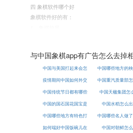
四 象棋软件哪个好
象棋软件好的有：
1、象棋旋风
它采用独特的位棋盘设计，运算速度快，知
头炮、窝心马、多子归边等危险棋型有完善
与中国象棋app有广告怎么去掉
5、佳佳象棋
佳佳象棋GGzero从2009年开始崭露
中国与美国打起来会怎
中国哪些地方的秧
印象深刻。作为十大中国象棋软件之姿配一，佳佳象
疫情期间中国如何外交
么样
中国重汽质量部怎
名
强化学习算法，是世界上首款达到商业引擎
五 象棋软件哪个好
中国传统节日都有哪些
中国天楹集团怎
中国的国石国花国宝是
中国水稻怎么出
对于"象棋软件哪个好"这个问题感兴趣的朋
中国哪些地方有特色打
什么
中国哪些名人做了
关软件，来分享给大家希望能够帮助到你哦
1. 人机象棋软件 软件类型：安卓APP
如何端好中国饭碗儿在
鼓
中国对朝鲜怎么
手术
软件介绍：