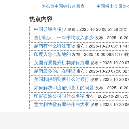
人机对战象棋对决可以使你畅快感受到象棋
怎么查中国银行余额查
线播放
中国稀土金属怎
训更丰富的下象棋方法，都能够依靠此软件
热点内容
询
2. 鲨鱼象棋软件 软件类型：电脑软件
软件介绍：
中国导弹有多少
发布：2025-10-20 08:51:58
浏览：
象棋桥开场棋谱是特意为用象棋桥嫌喊手机
查伊朗人口一年平均收入多少
发布：2025-10-20 
对战全球，坚信许多的客户都是会缓者歼喜
越南有什么特殊市场
发布：2025-10-20 08:11:44
4. 象棋 软件类型：安卓APP
印度人怎么犁地的
发布：2025-10-20 08:01:17
浏
软件介绍：
英国背景提升机构如何办理
象棋，又称中国象棋。在中国有着悠久的历
发布：2025-10-20 07
5. 中国象棋教学软件 软件类型：安卓APP
越南最多的厂在哪里
发布：2025-10-20 07:50:32
软件介绍：
美国和伊朗到底什么时候打
发布：2025-10-20 07
我国象棋教学app是一款教你怎么下象棋
如何解决印度雇佣童工的问题
发布：2025-10-20 
入门，高手在这里可以提升自己的棋技。
印尼石油公司叫什么名字
发布：2025-10-20 07:3
意大利牧歌有哪些作曲大家
发布：2025-10-20 06