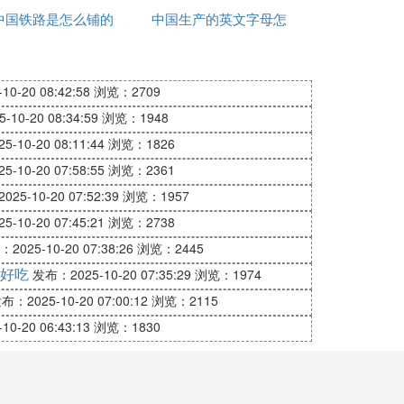
无论是与电脑上的棋牌游戏对战或是学习培
中国铁路是怎么铺的
亚洲杯
中国生产的英文字母怎
健康包有什么
么写
0-20 08:42:58
浏览：2709
如今你可以更为省时省力的打开自身的围棋
10-20 08:34:59
浏览：1948
-10-20 08:11:44
浏览：1826
-10-20 07:58:55
浏览：2361
强，成为流行极为广泛的棋艺活动。
25-10-20 07:52:39
浏览：1957
-10-20 07:45:21
浏览：2738
2025-10-20 07:38:26
浏览：2445
等作用版扰冲块，初学者在这里可以对新手
好吃
发布：2025-10-20 07:35:29
浏览：1974
布：2025-10-20 07:00:12
浏览：2115
0-20 06:43:13
浏览：1830