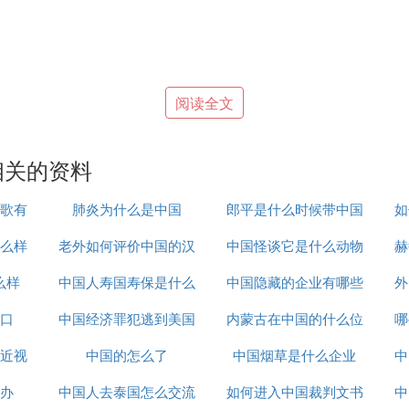
阅读全文
识更丰富，出棋准确率极高，是研究残局的不二神器。在
的评估，是业余棋手提高棋力的有力助手，并已被多个象
相关的资料
头角世卖，并一举夺得当年象棋软件大赛的亚军。佳佳象棋变
歌有
肺炎为什么是中国
郎平是什么时候带中国
如
棋改编自国象Leela-Zero，可免费使用。它应用了谷歌D
么样
老外如何评价中国的汉
中国怪谈它是什么动物
女排的
赫
水平的显卡加速象棋引擎。
么样
中国人寿国寿保是什么
服
中国隐藏的企业有哪些
外
口
中国经济罪犯逃到美国
内蒙古在中国的什么位
哪
友应该很多，这个也是目前大家比较关注的问题，那么下
近视
中国的怎么了
怎么办
中国烟草是什么企业
置
中
。
办
中国人去泰国怎么交流
如何进入中国裁判文书
中