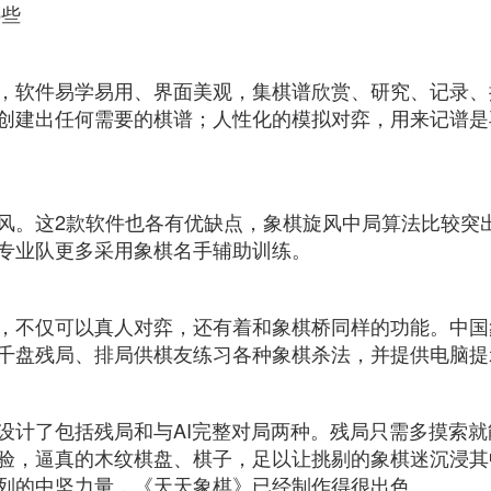
哪些
，软件易学易用、界面美观，集棋谱欣赏、研究、记录、
创建出任何需要的棋谱；人性化的模拟对弈，用来记谱是
风。这2款软件也各有优缺点，象棋旋风中局算法比较突
专业队更多采用象棋名手辅助训练。
件，不仅可以真人对弈，还有着和象棋桥同样的功能。中国
千盘残局、排局供棋友练习各种象棋杀法，并提供电脑提示
设计了包括残局和与AI完整对局两种。残局只需多摸索就
验，逼真的木纹棋盘、棋子，足以让挑剔的象棋迷沉浸其
列的中坚力量，《天天象棋》已经制作得很出色。