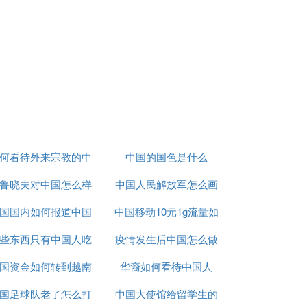
实战过程中，它攻守平衡，招法纯正，对空
棋专业省队使用。
幻莫测的出招与在对攻局面下的凌厉攻杀让人
何看待外来宗教的中
中国的国色是什么
eepMind公司提出的alpha-zero深度
鲁晓夫对中国怎么样
国化
中国人民解放军怎么画
国国内如何报道中国
中国移动10元1g流量如
的
些东西只有中国人吃
疫情
疫情发生后中国怎么做
何取消
面小好小编就收集了一些"象棋软件哪个好"相
国资金如何转到越南
华裔如何看待中国人
的
国足球队老了怎么打
炒股
中国大使馆给留学生的