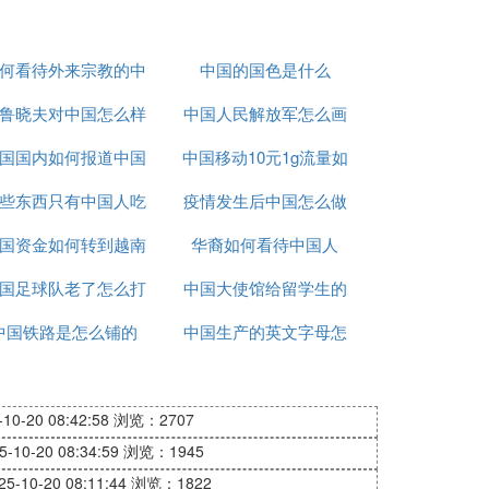
何看待外来宗教的中
中国的国色是什么
鲁晓夫对中国怎么样
国化
中国人民解放军怎么画
国国内如何报道中国
中国移动10元1g流量如
的
些东西只有中国人吃
疫情
疫情发生后中国怎么做
何取消
国资金如何转到越南
华裔如何看待中国人
的
国足球队老了怎么打
炒股
中国大使馆给留学生的
中国铁路是怎么铺的
亚洲杯
中国生产的英文字母怎
健康包有什么
么写
0-20 08:42:58
浏览：2707
10-20 08:34:59
浏览：1945
-10-20 08:11:44
浏览：1822