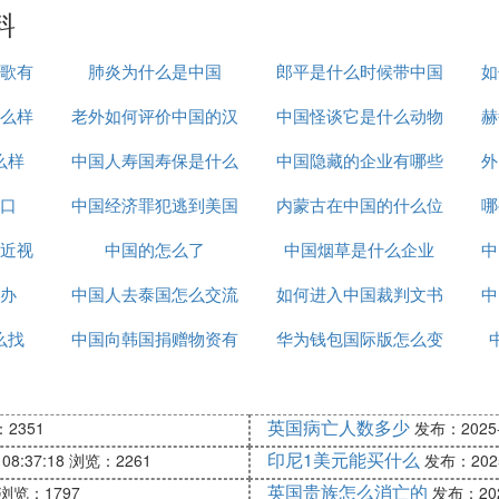
料
歌有
肺炎为什么是中国
郎平是什么时候带中国
如
么样
老外如何评价中国的汉
中国怪谈它是什么动物
女排的
赫
么样
中国人寿国寿保是什么
服
中国隐藏的企业有哪些
外
口
中国经济罪犯逃到美国
内蒙古在中国的什么位
哪
近视
中国的怎么了
怎么办
中国烟草是什么企业
置
中
办
中国人去泰国怎么交流
如何进入中国裁判文书
中
么找
中国向韩国捐赠物资有
华为钱包国际版怎么变
网官网
哪些
为中国版
英国病亡人数多少
2351
发布：2025-1
印尼1美元能买什么
08:37:18
浏览：2261
发布：2025-
英国贵族怎么消亡的
浏览：1797
发布：2025