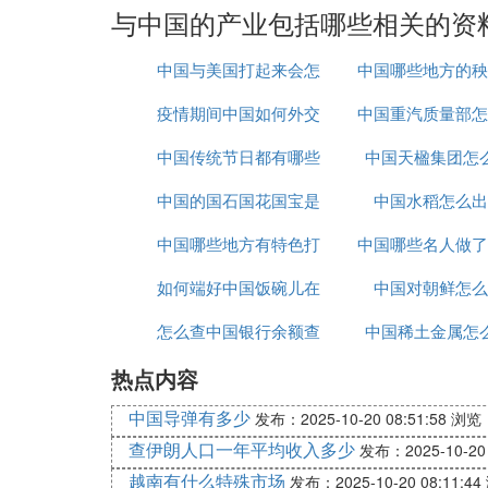
与中国的产业包括哪些相关的资
中国与美国打起来会怎
中国哪些地方的秧
疫情期间中国如何外交
么样
中国重汽质量部怎
名
中国传统节日都有哪些
中国天楹集团怎
中国的国石国花国宝是
中国水稻怎么出
中国哪些地方有特色打
什么
中国哪些名人做了
如何端好中国饭碗儿在
鼓
中国对朝鲜怎么
手术
怎么查中国银行余额查
线播放
中国稀土金属怎
热点内容
询
中国导弹有多少
发布：2025-10-20 08:51:58
浏览：
查伊朗人口一年平均收入多少
发布：2025-10-20 
越南有什么特殊市场
发布：2025-10-20 08:11:44