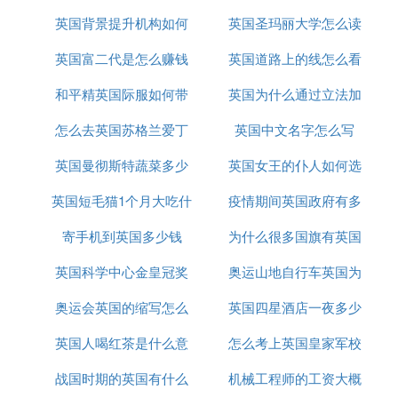
英国背景提升机构如何
英国圣玛丽大学怎么读
英国富二代是怎么赚钱
办理
英国道路上的线怎么看
和平精英国际服如何带
的
英国为什么通过立法加
怎么去英国苏格兰爱丁
枪进出生岛
英国中文名字怎么写
强社会保障
英国曼彻斯特蔬菜多少
堡
英国女王的仆人如何选
英国短毛猫1个月大吃什
钱
疫情期间英国政府有多
的
寄手机到英国多少钱
么
为什么很多国旗有英国
少钱
英国科学中心金皇冠奖
奥运山地自行车英国为
奥运会英国的缩写怎么
是什么
英国四星酒店一夜多少
什么很厉害
英国人喝红茶是什么意
改了
怎么考上英国皇家军校
钱
战国时期的英国有什么
思
机械工程师的工资大概