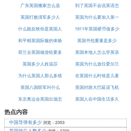
广东英国搬家怎么选
事件
到了英国不会说英语怎
多少英国
英国打败清军多少人
英国为什么要加入第一
么办
什么能反映你是英国人
1911年英国硬币值多少
次世界大战
和平精英国际服的体验
英国书包重量是多少
钱
荷兰去英国做游轮要多
服如何上去
英国本地人怎么学英语
英国多少人姓温莎
久
英国为什么放任爱尔兰
为什么英国人那么多殖
在英国什么时候是儿童
独立
英国八国联军叫什么
民地
英国封路大巴延误飞机
节
东京奥运会英国出场怎
英国人在中国生活多久
延误怎么办
热点内容
么是中文
中国导弹有多少
浏览：2353
英国病亡人数多少
浏览：2709