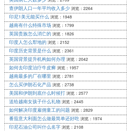
查伊朗人口一年平均收入多少
浏览：2264
印尼1美元能买什么
浏览：1948
越南有什么特殊市场
浏览：1799
英国贵族怎么消亡的
浏览：1826
印度人怎么犁地的
浏览：2152
印度历史背景是什么
浏览：2361
英国背景提升机构如何办理
浏览：2042
如何去印度治疗牛皮癣
浏览：1957
越南最多的厂在哪里
浏览：2781
怎么买伊朗石化产品
浏览：2738
美国和伊朗到底什么时候打
浏览：2577
送给越南女孩子什么礼物
浏览：2445
如何解决印度雇佣童工的问题
浏览：2829
番茄意大利面怎么做最简单还好吃
浏览：1974
印尼石油公司叫什么名字
浏览：2108