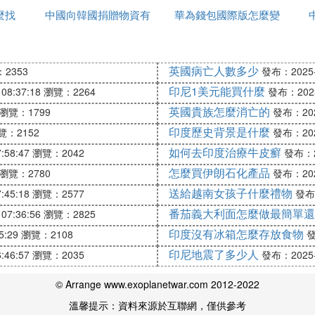
麼找
中國向韓國捐贈物資有
華為錢包國際版怎麼變
網官網
關系，但是，處理中美關系的主導權並沒有在中國手中。
哪些
為中國版
握處理國內問題的主導權，並在此前提下，圍繞著實施正
英國病亡人數多少
過程中處於有利的地位。如果中國政府在對內改革和對外
2353
發布：2025-1
中美之間的各種利益關系操縱著中國的內部關系並不斷地
印尼1美元能買什麼
08:37:18
瀏覽：2264
發布：2025-
主要表現為，如果順從美國的意志則喪權辱國；如果逆其
英國貴族怎麼消亡的
瀏覽：1799
發布：2025
入了這種尷尬和被動之中。
印度歷史背景是什麼
覽：2152
發布：2025
理中美關系過程中之所以陷於尷尬和被動，原因在於既不
如何去印度治療牛皮癬
:58:47
瀏覽：2042
發布：20
怎麼買伊朗石化產品
。美國從一個英國殖民地發展成為獨霸全球的超級大國，
瀏覽：2780
發布：2025
土完整的目標。從尼克松時代開始，美國的核心利益已經
送給越南女孩子什麼禮物
:45:18
瀏覽：2577
發布：
侵伊拉克和阿富汗到引爆希臘債務危機，都是為了鞏固美
番茄義大利面怎麼做最簡單還
07:36:56
瀏覽：2825
國核心利益的挑戰。美國對此決不會視而不見。遺憾的是
印度沒有冰箱怎麼存放食物
5:29
瀏覽：2108
發
印尼地震了多少人
:46:57
瀏覽：2035
發布：2025-1
，但是，人民幣的國際信用基礎並非來自中國的經濟實力
© Arrange www.exoplanetwar.com 2012-2022
上是以中國的美元儲備挑戰美國的美元地位。在此情況之
國挑戰美國核心利益的意圖，但是對美元卻不構成任何威
溫馨提示：資料來源於互聯網，僅供參考