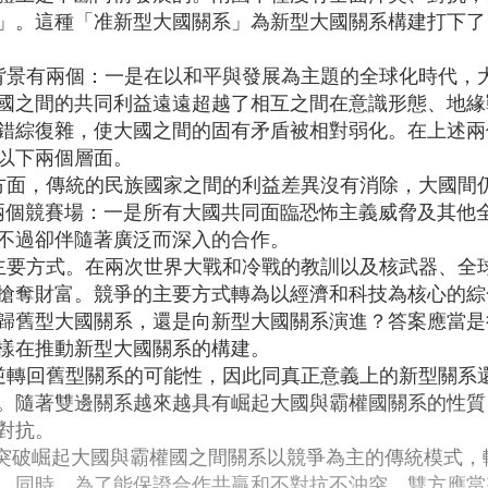
」。這種「准新型大國關系」為新型大國關系構建打下了
背景有兩個：一是在以和平與發展為主題的全球化時代，
國之間的共同利益遠遠超越了相互之間在意識形態、地緣
錯綜復雜，使大國之間的固有矛盾被相對弱化。在上述兩
以下兩個層面。
方面，傳統的民族國家之間的利益差異沒有消除，大國間
成了兩個競賽場：一是所有大國共同面臨恐怖主義威脅及其
不過卻伴隨著廣泛而深入的合作。
主要方式。在兩次世界大戰和冷戰的教訓以及核武器、全
搶奪財富。競爭的主要方式轉為以經濟和科技為核心的綜
歸舊型大國關系，還是向新型大國關系演進？答案應當是
樣在推動新型大國關系的構建。
逆轉回舊型關系的可能性，因此同真正意義上的新型關系
。隨著雙邊關系越來越具有崛起大國與霸權國關系的性質
對抗。
要突破崛起大國與霸權國之間關系以競爭為主的傳統模式
。同時，為了能保證合作共贏和不對抗不沖突，雙方應當