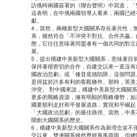
訪俄時兩國簽署的《聯合聲明》中寫道，「
這表明，在中俄兩國領導人看來，兩國已經
獻。
4，當然，兩種新型大國關系存在著共性，
系，雖然符合「不沖突不對抗、合作共贏」
態，它往往意味著同盟者有一個共同的對立
展。
5，提出構建中美新型大國關系，意味著目
保持著很密切的合作，自建交以來一直沒有
國政治悲劇」或「修昔底德陷阱」這個問題
是得益於許多有利的客觀條件。那時，英美
沖突。 對中國來說，構建中美新型大國關
更多的戰略資源，擁有明顯的戰略優勢，如
國要順利走好和平發展道路，實現和平崛起
「大國政治悲劇」的最佳路徑。當然，中美
開創大國關系的歷史。
6，構建中美新型大國關系作為新理念並不
交以來，雙邊關系雖然歷經風風雨雨，但總