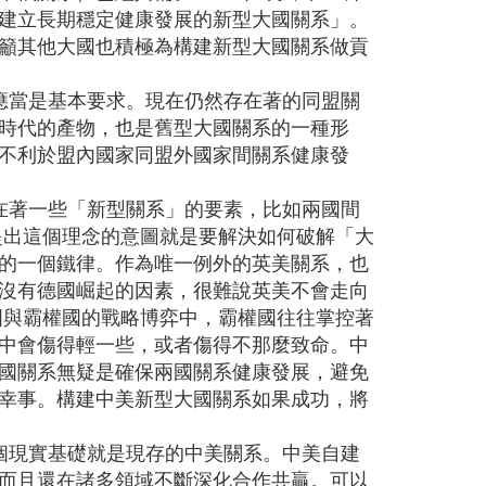
建立長期穩定健康發展的新型大國關系」。
籲其他大國也積極為構建新型大國關系做貢
應當是基本要求。現在仍然存在著的同盟關
時代的產物，也是舊型大國關系的一種形
不利於盟內國家同盟外國家間關系健康發
在著一些「新型關系」的要素，比如兩國間
提出這個理念的意圖就是要解決如何破解「大
的一個鐵律。作為唯一例外的英美關系，也
沒有德國崛起的因素，很難說英美不會走向
國與霸權國的戰略博弈中，霸權國往往掌控著
中會傷得輕一些，或者傷得不那麼致命。中
國關系無疑是確保兩國關系健康發展，避免
幸事。構建中美新型大國關系如果成功，將
個現實基礎就是現存的中美關系。中美自建
而且還在諸多領域不斷深化合作共贏。可以