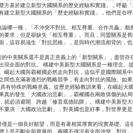
雙方基於建立新型大國關系的歷史經驗和實踐」，呼籲「
有建立新型大國關系的「歷史經驗和實踐」，他們是在呼
無論哪一種，「不沖突不對抗、相互尊重、合作共贏」都
的要求，但是卻缺失「相互尊重」。而且，同盟關系是舊
面，這容易滋生「對抗思維」，是與時代潮流相背的，也
前的中美關系還不是真正意義上的「新型關系」，盡管存
出現全面的對抗。 構建中美新型大國關系是一種理念。
。崛起大國與霸權國必然走向對抗，這似乎是國際關系中
之間也充滿著激烈的戰略競爭，有走向對抗的風險。如果
系具有特殊的戰略意義。從歷史經驗教訓來看，在崛起大
果真的發生「大國政治悲劇」，霸權國在兩敗俱傷的結局
，就必須避開、跨越「修昔底德陷阱」。構建中美新型大
不重演「大國政治悲劇」，對美國也是好事，對世界更是
僅僅是一個良好願望，而是有著相當厚實的現實基礎。這
體上是不斷向前發展的。兩國不僅沒有全面沖突、對抗，