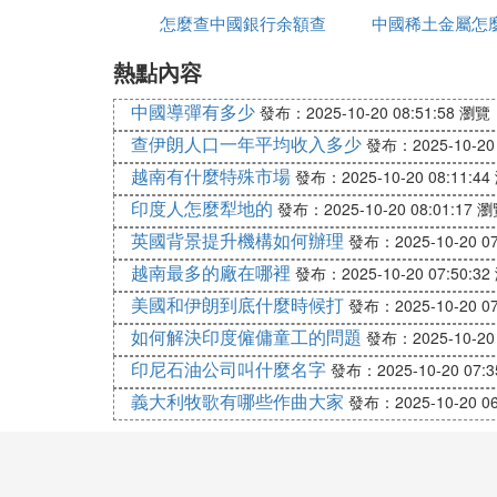
美國的核心利益和中國的自強追求
怎麼查中國銀行余額查
線播放
中國稀土金屬怎
中美關系無疑是中美兩國之間最主要的國際
熱點內容
詢
實。在這種格局之下，中國政府必須牢牢把
中國導彈有多少
業結構，從而使中國在中美兩國的戰略博弈
發布：2025-10-20 08:51:58
瀏覽：
濟、文化和軍事的主導權，同時，美國利用
查伊朗人口一年平均收入多少
發布：2025-10-20 
國將面臨著極其被動的局面。這種被動局面
越南有什麼特殊市場
發布：2025-10-20 08:11:44
軍事沖突。從目前的局面分析，中國已經陷
印度人怎麼犁地的
發布：2025-10-20 08:01:17
瀏
知己知彼是處理中美關系的前提。中國在處
英國背景提升機構如何辦理
發布：2025-10-20 07
越南最多的廠在哪裡
「知彼」就是要清楚美國現階段的核心利益
發布：2025-10-20 07:50:32
已經遠遠超越了二百年前追求國家獨立和領
美國和伊朗到底什麼時候打
發布：2025-10-20 07
幣地位、上升到維持美元的全球霸權。從入
如何解決印度僱傭童工的問題
發布：2025-10-20 
此，任何挑戰美元的國家和地區都構成對美
印尼石油公司叫什麼名字
發布：2025-10-20 07:3
以人民幣挑戰美元。
義大利牧歌有哪些作曲大家
發布：2025-10-20 06
當前，盡管人民幣有了一定的國際信用基礎
美元儲備。因此，以人民幣挑戰美元，實質
身。人民幣挑戰美元的政策後果是暴露了中