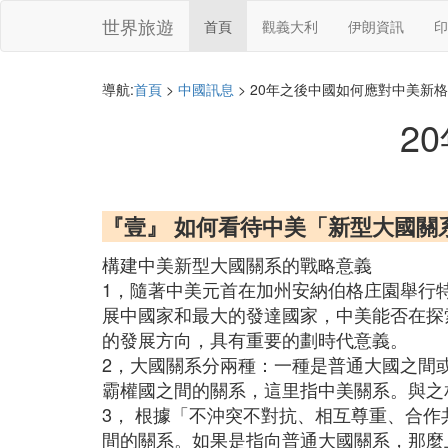
世界旅遊
首頁
觀義大利
伊朗資訊
印
導航:
首頁
>
中國訊息
> 20年之後中國如何應對中美新
2
『壹』 如何看待中美「新型大國關
構建中美新型大國關系的戰略意義
1，隨著中美元首在加州安納伯格庄園舉行
展中國家和最大的發達國家，中美能否在探
的發展方向，具有重要的劃時代意義。
2，大國關系分兩種：一種是普通大國之間
霸權國之間的關系，這里指中美關系。與之
3， 根據「不沖突不對抗、相互尊重、合
間的關系。如果是指向普通大國關系，那麼