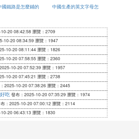
中國鐵路是怎麼鋪的
亞洲杯
中國生產的英文字母怎
健康包有什麼
這是中國政府處理中美關系必須面對的現
麼寫
確的國家戰略，主動調整國內經濟關系和產
開放的過程中不斷喪失處理國內政治、經
0-20 08:42:58
瀏覽：2709
侵害中國的核心利益和長遠利益，那麼，中
10-20 08:34:59
瀏覽：1947
利益則可能爆發直接或間接的政治、經濟和
-10-20 08:11:44
瀏覽：1826
-10-20 07:58:55
瀏覽：2360
知彼、也不知己。
25-10-20 07:52:39
瀏覽：1957
其核心利益在不斷地演化。美國的核心利益
-10-20 07:45:21
瀏覽：2738
上升到美元、上升到維護美元的全球儲備貨
2025-10-20 07:38:26
瀏覽：2445
元的全球地位，維護美國的核心利益。因
好吃
發布：2025-10-20 07:35:29
瀏覽：1974
，中國在基本條件尚未具備的情況下，試圖
布：2025-10-20 07:00:12
瀏覽：2114
0-20 06:43:13
瀏覽：1830
、科技實力和軍事實力，而是來自於中國的
下，人民幣挑戰的不是美元，而是人民幣本
脅。在未來相當長的歷史時期內，中國的經