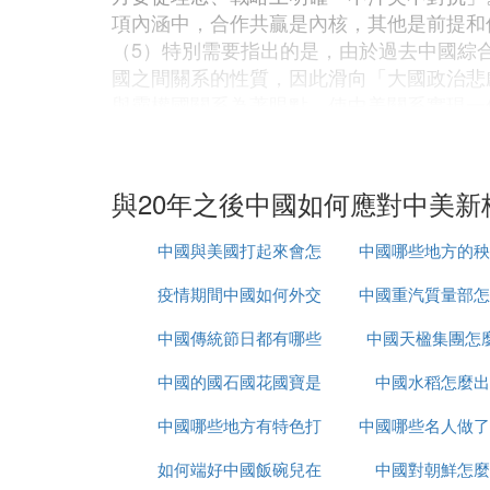
項內涵中，合作共贏是內核，其他是前提和
（5）特別需要指出的是，由於過去中國綜
國之間關系的性質，因此滑向「大國政治悲
與霸權國關系為著眼點，使中美關系實現一
8， 總結中美「准新型大國關系」，可以
域的對抗、沖突時常發生，戰略互信也嚴重
平等的心態來對待中國，對中國的核心利益
與20年之後中國如何應對中美新
國，要調整霸權心態和強權心態，切實像奧
的「利益關切」以及霸權心態問題。作為世
中國與美國打起來會怎
中國哪些地方的秧
同的，讓其放棄霸權心態，真正做到對別國
從某種意義上說，這恰恰是構建中美新型大
疫情期間中國如何外交
麼樣
中國重汽質量部怎
名
中國傳統節日都有哪些
中國天楹集團怎
『貳』 如何發展新時期中美關系
中國的國石國花國寶是
中國水稻怎麼出
知己知彼是處理好新時期中美關系的前提。
國自洋務運動以來的自強追求。我們需要在
中國哪些地方有特色打
什麼
中國哪些名人做了
國防現代化的要求，全面調整國內宏觀經濟
道。
如何端好中國飯碗兒在
鼓
中國對朝鮮怎麼
手術