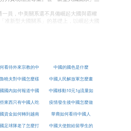
通一員，中美關系還不具備崛起大國與霸權
「准新型大國關系」的基礎上，以崛起大國
共贏。然而，兩國之間卻摩擦不斷，在個別領
大國關系。究其原因，主要在於美國並未以
關系，兩國必須加強相互尊重。尤其是美
當然，對中國來說，也存在著如果對待美國
權國，其「利益關切」肯定與普通大國是不
何看待外來宗教的中
中國的國色是什麼
必須理性面對、無法迴避的重要現實問題。
魯曉夫對中國怎麼樣
國化
中國人民解放軍怎麼畫
國國內如何報道中國
中國移動10元1g流量如
的
些東西只有中國人吃
疫情
疫情發生後中國怎麼做
何取消
發生直接沖突；「知己」意味著應該明確中
對策，同時，按照實現國家工業化的標准和
國資金如何轉到越南
華裔如何看待中國人
的
經濟和社會逐步轉入可持續發展的安全軌
國足球隊老了怎麼打
炒股
中國大使館給留學生的