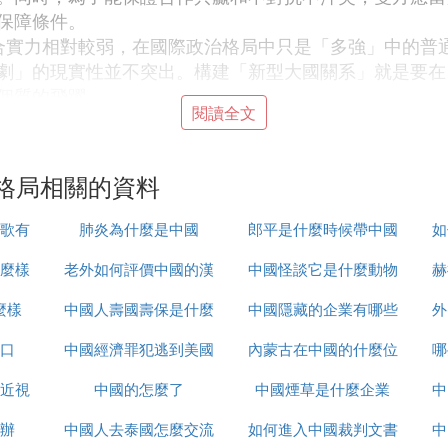
保障條件。
合實力相對較弱，在國際政治格局中只是「多強」中的普
劇」的現實性並不突出。構建「新型大國關系」就是要在
個質的飛躍。
閱讀全文
看出，幾十年來，兩國未走向全面對抗、沖突，也有合作
缺失，從而讓人總是擔憂「准新型大國關系」會滑向舊型
和大國地位沒有應有的尊重。因此，要構建中美新型大國
格局相關的資料
巴馬總統所說的那樣，將中國作為「平等夥伴」來對待。
界頭號強國，也是被相當多國家認可而自己也追求之的霸
歌有
肺炎為什麼是中國
郎平是什麼時候帶中國
如
平等相待，肯定也是非常困難的事情。然而，這卻是中國
國關系的難點所在。
麼樣
老外如何評價中國的漢
中國怪談它是什麼動物
女排的
赫
麼樣
中國人壽國壽保是什麼
服
中國隱藏的企業有哪些
外
口
中國經濟罪犯逃到美國
內蒙古在中國的什麼位
哪
「知彼」意味著應該充分了解美國的核心利益並避免與之
「知己知彼」的前提下，制定出處理好新時期中美關系的
近視
中國的怎麼了
怎麼辦
中國煙草是什麼企業
置
中
政策，特別是農村發展政策和城鄉流通領域政策，使中國
辦
中國人去泰國怎麼交流
如何進入中國裁判文書
中